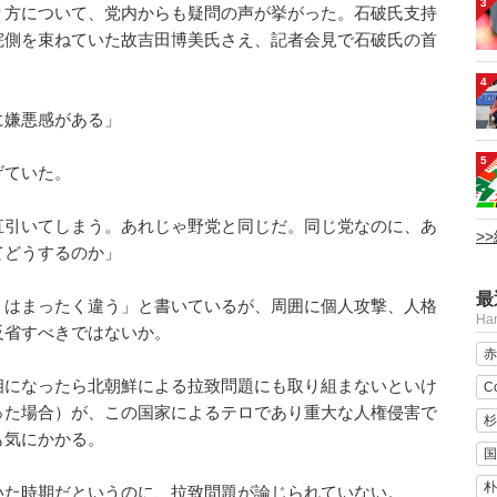
3
り方について、党内からも疑問の声が挙がった。石破氏支持
院側を束ねていた故吉田博美氏さえ、記者会見で石破氏の首
4
に嫌悪感がある」
5
げていた。
直引いてしまう。あれじゃ野党と同じだ。同じ党なのに、あ
>
てどうするのか」
最
』はまったく違う」と書いているが、周囲に個人攻撃、人格
H
反省すべきではないか。
赤
相になったら北朝鮮による拉致問題にも取り組まないといけ
C
った場合）が、この国家によるテロであり重大な人権侵害で
杉
も気にかかる。
国
朴
いた時期だというのに、拉致問題が論じられていない。