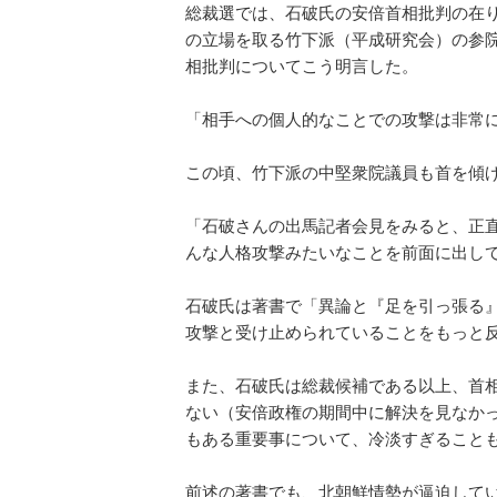
総裁選では、石破氏の安倍首相批判の在
の立場を取る竹下派（平成研究会）の参
相批判についてこう明言した。
「相手への個人的なことでの攻撃は非常
この頃、竹下派の中堅衆院議員も首を傾
「石破さんの出馬記者会見をみると、正
んな人格攻撃みたいなことを前面に出し
石破氏は著書で「異論と『足を引っ張る
攻撃と受け止められていることをもっと
また、石破氏は総裁候補である以上、首
ない（安倍政権の期間中に解決を見なか
もある重要事について、冷淡すぎること
前述の著書でも、北朝鮮情勢が逼迫して