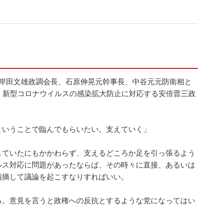
の岸田文雄政調会長、石原伸晃元幹事長、中谷元元防衛相と
、新型コロナウイルスの感染拡大防止に対応する安倍晋三政
ということで臨んでもらいたい。支えていく」
していたにもかかわらず、支えるどころか足を引っ張るよう
ルス対応に問題があったならば、その時々に直接、あるいは
指摘して議論を起こすなりすればいい。
る。意見を言うと政権への反抗とするような党になってはい