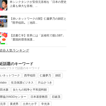
米シンクタンクが安倍元首相を「日本の歴史
上最も偉大な首相、...
【赤いネットワークの闇】仁藤夢乃の師匠と
〝西早稲田〟｜池田...
【読書亡羊】世界には「反移民で親LGBT」
「愛国的環境保護...
>総合人気ランキング
近話題のキーワード
anadaプラスで話題のキーワード
いネットワーク
西早稲田
仁藤夢乃
師匠
olabo
生活保護ビジネス
片山さつき
田水脈
女たちの戦争と平和資料館
際協力NGOセンター
日本基督教団
石破茂
元淳
黄虎男
土井たか子
辛光洙