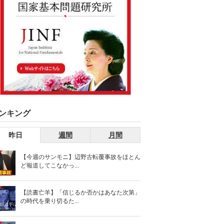
ンキング
昨日
週間
月間
【今週のサンモニ】辺野古転覆事故をほとん
ど報道してこなかっ...
【読書亡羊】「信じるか否かはあなた次第」
の時代を乗り切るた...