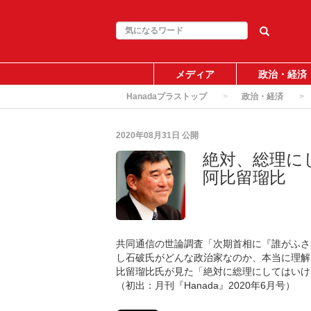
メディア
政治・経済
Hanadaプラストップ
政治・経済
2020年08月31日
公開
絶対、総理に
阿比留瑠比
共同通信の世論調査「次期首相に『誰がふさ
し石破氏がどんな政治家なのか、本当に理解
比留瑠比氏が見た「絶対に総理にしてはいけ
（初出：月刊『Hanada』2020年6月号）