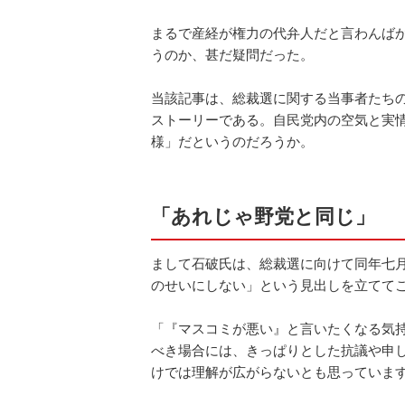
まるで産経が権力の代弁人だと言わんば
うのか、甚だ疑問だった。
当該記事は、総裁選に関する当事者たち
ストーリーである。自民党内の空気と実
様」だというのだろうか。
「あれじゃ野党と同じ」
まして石破氏は、総裁選に向けて同年七
のせいにしない」という見出しを立てて
「『マスコミが悪い』と言いたくなる気
べき場合には、きっぱりとした抗議や申
けでは理解が広がらないとも思っていま