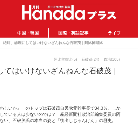
中国・韓国
国際・英語記事
ライフ
絶対、総理にしてはいけないざんねんな石破茂｜阿比留瑠比
阿比留瑠比(5)
石破茂(24)
政治(105)
してはいけないざんねんな石破茂｜
わしいか』」のトップは石破茂自民党元幹事長で34.3％。しか
している人は少ないのでは？ 産経新聞社政治部編集委員の阿
ない」石破茂氏の本当の姿と「後出しじゃんけん」の歴史。