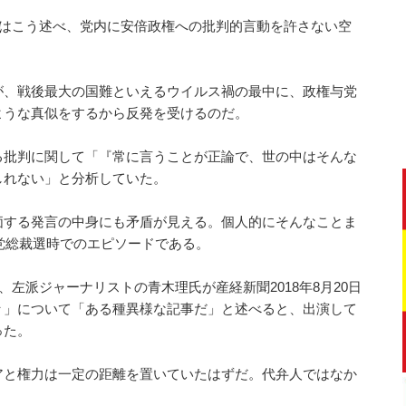
ではこう述べ、党内に安倍政権への批判的言動を許さない空
が、戦後最大の国難といえるウイルス禍の最中に、政権与党
ような真似をするから反発を受けるのだ。
る批判に関して「『常に言うことが正論で、世の中はそんな
しれない」と分析していた。
価する発言の中身にも矛盾が見える。個人的にそんなことま
民党総裁選時でのエピソードである。
、左派ジャーナリストの青木理氏が産経新聞2018年8月20日
々」について「ある種異様な記事だ」と述べると、出演して
った。
アと権力は一定の距離を置いていたはずだ。代弁人ではなか