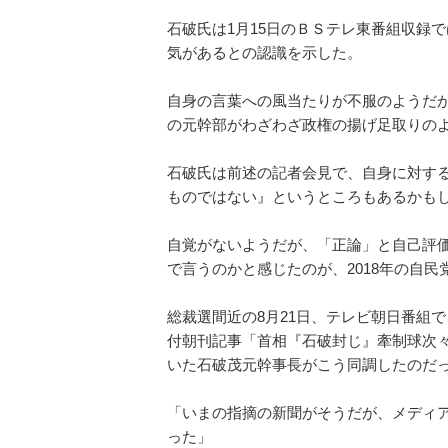
石破氏は1月15日のＢＳテレ東番組収録
気があるとの認識を示した。
自身の言葉への風当たりが不服のようだ
の元幹部がわざわざ政権の揚げ足取りの
石破氏は前述の記者会見で、自身に対す
ものではない』というところもあるかも
自覚がないようだが、「正論」と自己評
で言うのかと感じたのが、2018年の自
総裁選間近の8月21日、テレビ朝日番組で
付朝刊記事「首相『石破封じ』牽制球次
いた石破茂元幹事長がこう同調したのだ
「いまの指摘の新聞がそうだが、メディ
った」