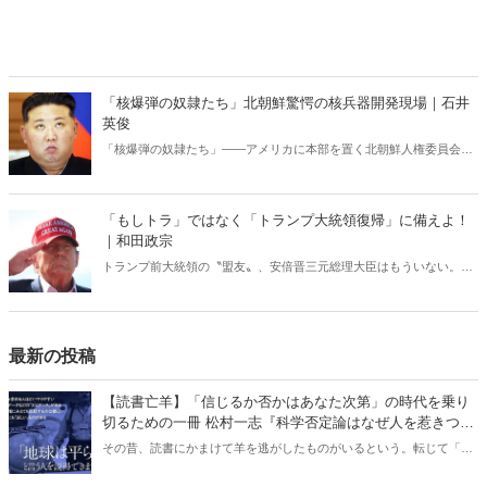
「核爆弾の奴隷たち」北朝鮮驚愕の核兵器開発現場｜石井
英俊
「核爆弾の奴隷たち」――アメリカに本部を置く北朝鮮人権委員会が
発表した報告書に記された衝撃的な内容。アメリカや韓国では話題に
なっているが、日本ではなぜか全く知られていない。核開発を進める
独裁国家で実施されている「現代の奴隷制度」の実態。
「もしトラ」ではなく「トランプ大統領復帰」に備えよ！
｜和田政宗
トランプ前大統領の〝盟友〟、安倍晋三元総理大臣はもういない。
「トランプ大統領復帰」で日本は、東アジアは、ウクライナは、中東
は、どうなるのか？
最新の投稿
【読書亡羊】「信じるか否かはあなた次第」の時代を乗り
切るための一冊 松村一志『科学否定論はなぜ人を惹きつけ
るのか』（ちくま新書）｜梶原麻衣子
その昔、読書にかまけて羊を逃がしたものがいるという。転じて「読
書亡羊」は「重要なことを忘れて、他のことに夢中になること」を指