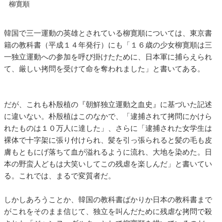
柳寛順
韓国で三一運動の英雄とされている柳寛順については、東京書
籍の教科書（平成１４年発行）にも「１６歳の少女柳寛順は三
一独立運動への参加を呼び掛けたために、日本軍に捕らえられ
て、厳しい拷問を受けて命を奪われました」と書いてある。
だが、これも朴殷植の『朝鮮独立運動之血史』に基づいた記述
に違いない。朴殷植はこのなかで、「逮捕されて拷問にかけら
れたものは１０万人に達した」、さらに「逮捕された女学生は
裸体で十字架に張り付けられ、髪を引っ張られると髪の毛も皮
膚もともにげ落ちて血が溢れるように流れ、大地を染めた。日
本の野蛮人どもは大笑いしてこの残虐を楽しんだ」と書いてい
る。これでは、まるで変質者だ。
しかしあろうことか、韓国の教科書ばかりか日本の教科書まで
がこれをそのまま信じて、独立を叫んだために残虐な拷問で殺