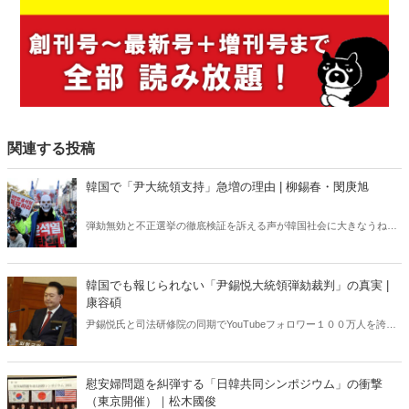
関連する投稿
韓国で「尹大統領支持」急増の理由 | 柳錫春・閔庚旭
弾劾無効と不正選挙の徹底検証を訴える声が韓国社会に大きなうねり
を巻き起こしている。いま韓国で何が起きているのか？ 韓国の外
交・安保に生じた空白は今後、日韓関係にどのような影響を及ぼすの
か？ 韓国政治に精通する柳錫春元延世大学教授と、公明選挙大韓党
韓国でも報じられない「尹錫悦大統領弾劾裁判」の真実 |
の閔庚旭代表が緊急独占対談で語り合った。
康容碩
尹錫悦氏と司法研修院の同期でYouTubeフォロワー１００万人を誇る
人気弁護士が独占インタビューで明かした「大統領弾劾裁判」の全
貌。
慰安婦問題を糾弾する「日韓共同シンポジウム」の衝撃
（東京開催）｜松木國俊