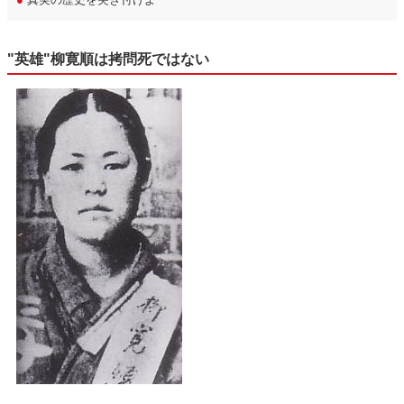
"英雄"柳寛順は拷問死ではない