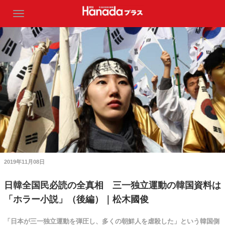
2019年11月08日
日韓全国民必読の全真相 三一独立運動の韓国資料は
「ホラー小説」（後編）｜松木國俊
「日本が三一独立運動を弾圧し、多くの朝鮮人を虐殺した」という韓国側