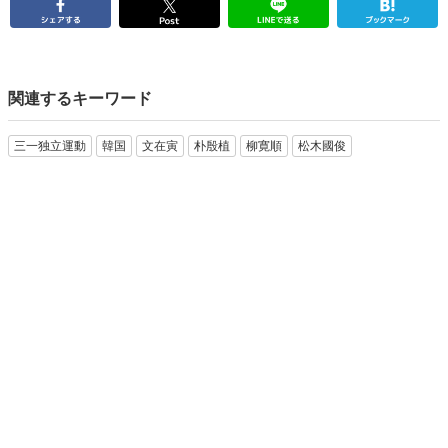
関連するキーワード
三一独立運動
韓国
文在寅
朴殷植
柳寛順
松木國俊