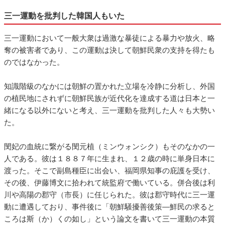
三一運動を批判した韓国人もいた
三一運動において一般大衆は過激な暴徒による暴力や放火、略
奪の被害者であり、この運動は決して朝鮮民衆の支持を得たも
のではなかった。
知識階級のなかには朝鮮の置かれた立場を冷静に分析し、外国
の植民地にされずに朝鮮民族が近代化を達成する道は日本と一
緒になる以外にないと考え、三一運動を批判した人々も大勢い
た。
閔妃の血統に繋がる閔元植（ミンウォンシク）もそのなかの一
人である。彼は１８８７年に生まれ、１２歳の時に単身日本に
渡った。そこで副島種臣に出会い、福岡県知事の庇護を受け、
その後、伊藤博文に拾われて統監府で働いている。併合後は利
川や高陽の郡守（市長）に任じられた。彼は郡守時代に三一運
動に遭遇しており、事件後に「朝鮮騒擾善後策―鮮民の求ると
ころは斯（か）くの如し」という論文を書いて三一運動の本質