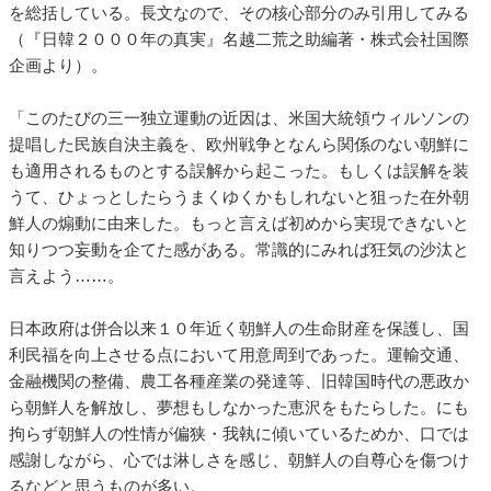
を総括している。長文なので、その核心部分のみ引用してみる
（『日韓２０００年の真実』名越二荒之助編著・株式会社国際
企画より）。
「このたびの三一独立運動の近因は、米国大統領ウィルソンの
提唱した民族自決主義を、欧州戦争となんら関係のない朝鮮に
も適用されるものとする誤解から起こった。もしくは誤解を装
うて、ひょっとしたらうまくゆくかもしれないと狙った在外朝
鮮人の煽動に由来した。もっと言えば初めから実現できないと
知りつつ妄動を企てた感がある。常識的にみれば狂気の沙汰と
言えよう……。
日本政府は併合以来１０年近く朝鮮人の生命財産を保護し、国
利民福を向上させる点において用意周到であった。運輸交通、
金融機関の整備、農工各種産業の発達等、旧韓国時代の悪政か
ら朝鮮人を解放し、夢想もしなかった恵沢をもたらした。にも
拘らず朝鮮人の性情が偏狭・我執に傾いているためか、口では
感謝しながら、心では淋しさを感じ、朝鮮人の自尊心を傷つけ
るなどと思うものが多い。