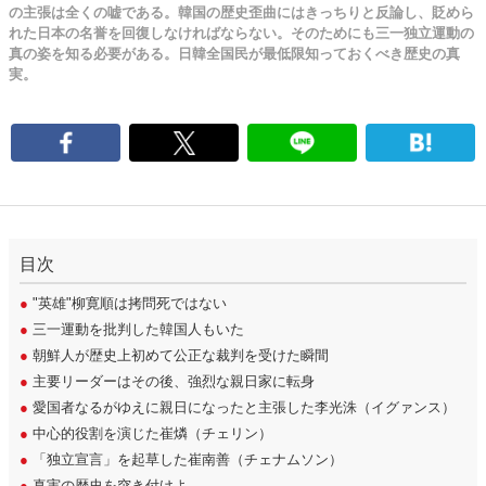
の主張は全くの嘘である。韓国の歴史歪曲にはきっちりと反論し、貶めら
れた日本の名誉を回復しなければならない。そのためにも三一独立運動の
真の姿を知る必要がある。日韓全国民が最低限知っておくべき歴史の真
実。
目次
●
"英雄"柳寛順は拷問死ではない
●
三一運動を批判した韓国人もいた
●
朝鮮人が歴史上初めて公正な裁判を受けた瞬間
●
主要リーダーはその後、強烈な親日家に転身
●
愛国者なるがゆえに親日になったと主張した李光洙（イグァンス）
●
中心的役割を演じた崔燐（チェリン）
●
「独立宣言」を起草した崔南善（チェナムソン）
●
真実の歴史を突き付けよ