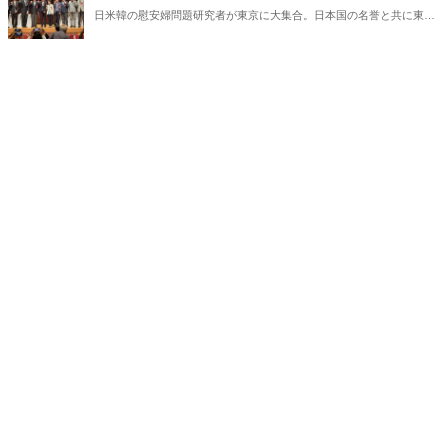
日米韓の慰安婦問題研究者が東京に大集合。日本国の名誉と共に東ア
ジアの安全保障にかかわる極めて重大なテーマ、慰安婦問題の完全解
決に至る道筋を多角的に明らかにする！シンポジウムの模様を登壇者
の一人である松木國俊氏が完全レポート、一挙大公開。これを読めば
慰安婦の真実が全て分かる！