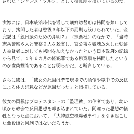
された「ジャンヌ・ダルク」として柳寛順を描いているのだ。
実際には、日本統治時代を通して朝鮮総督府は拷問を禁止して
おり、拷問した者は懲役３年以下の罰則も設けられていた。金
完燮は『親日派のための弁明２』（扶桑社）のなかで、「当時
憲兵警察６人と警察２人を殺害し、官公署を破壊放火した朝鮮
人被疑者に対しても拷問を加えなかったという日本政府の記録
から見て、１年６カ月の軽犯罪である柳寛順を拷問したという
のが虚偽捏造であることは明らかだ」と断言している。
さらに彼は、「彼女の死因はデモ現場での負傷や獄中での反抗
による体力消耗などが原因だった」と指摘している。
彼女の両親はプロテスタントの「監理教」の信者であり、幼い
頃から教会で反日思想を叩き込まれていた。間違った思想の犠
牲となった点において、「大韓航空機爆破事件」を引き起こし
た金賢姫と同列ではないだろうか。