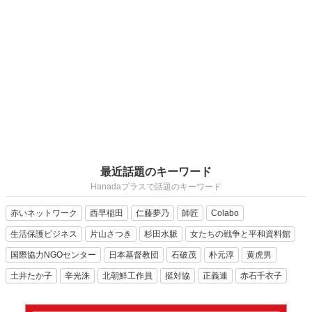
最近話題のキーワード
Hanadaプラスで話題のキーワード
赤いネットワーク
西早稲田
仁藤夢乃
師匠
Colabo
生活保護ビジネス
片山さつき
杉田水脈
女たちの戦争と平和資料館
国際協力NGOセンター
日本基督教団
石破茂
朴元淳
黄虎男
土井たか子
辛光洙
北朝鮮工作員
挺対協
正義連
赤石千衣子