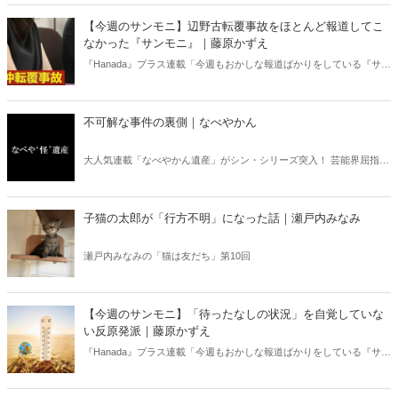
す四字熟語になった。だが時に仕事を放り出してでも、読むべき本が
ある。元月刊『Hanada』編集部員のライター・梶原がお送りする時事
【今週のサンモニ】辺野古転覆事故をほとんど報道してこ
書評！
なかった『サンモニ』｜藤原かずえ
『Hanada』プラス連載「今週もおかしな報道ばかりをしている『サン
デーモーニング』を藤原かずえさんがデータとロジックで滅多斬
り」、略して【今週のサンモニ】。
不可解な事件の裏側｜なべやかん
大人気連載「なべやかん遺産」がシン・シリーズ突入！ 芸能界屈指の
コレクターであり、都市伝説、オカルト、スピリチュアルな話題が大
好きな芸人・なべやかんが蒐集した選りすぐりの「怪」な話を紹介！
信じるか信じないかは、あなた次第！ 芸能ニュース
子猫の太郎が「行方不明」になった話｜瀬戸内みなみ
瀬戸内みなみの「猫は友だち」第10回
【今週のサンモニ】「待ったなしの状況」を自覚していな
い反原発派｜藤原かずえ
『Hanada』プラス連載「今週もおかしな報道ばかりをしている『サン
デーモーニング』を藤原かずえさんがデータとロジックで滅多斬
り」、略して【今週のサンモニ】。