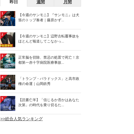
昨日
週間
月間
1
【今週のサンモニ】『サンモニ』は犬
笛のトップ奏者｜藤原かず...
2
【今週のサンモニ】辺野古転覆事故を
ほとんど報道してこなかっ...
3
正常脳を切除、禁忌の処置で死亡！京
都第一赤十字病院医療事故...
4
「トランプ・パラドックス」と高市政
権の命運｜山岡鉄秀
5
【読書亡羊】「信じるか否かはあなた
次第」の時代を乗り切るた...
>>総合人気ランキング