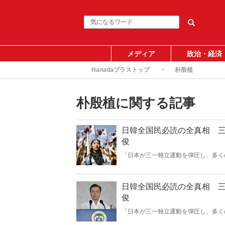
メディア
政治・経済
Hanadaプラストップ
朴殷植
朴殷植に関する記事
日韓全国民必読の全真相 
俊
「日本が三一独立運動を弾圧し、多く
にはきっちりと反論し、貶められた日
る必要がある。日韓全国民が最低限知
日韓全国民必読の全真相 
俊
「日本が三一独立運動を弾圧し、多く
にはきっちりと反論し、貶められた日