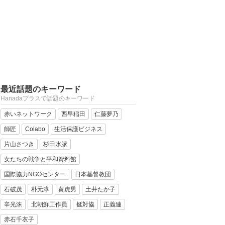
最近話題のキーワード
Hanadaプラスで話題のキーワード
赤いネットワーク
西早稲田
仁藤夢乃
師匠
Colabo
生活保護ビジネス
片山さつき
杉田水脈
女たちの戦争と平和資料館
国際協力NGOセンター
日本基督教団
石破茂
朴元淳
黄虎男
土井たか子
辛光洙
北朝鮮工作員
挺対協
正義連
赤石千衣子