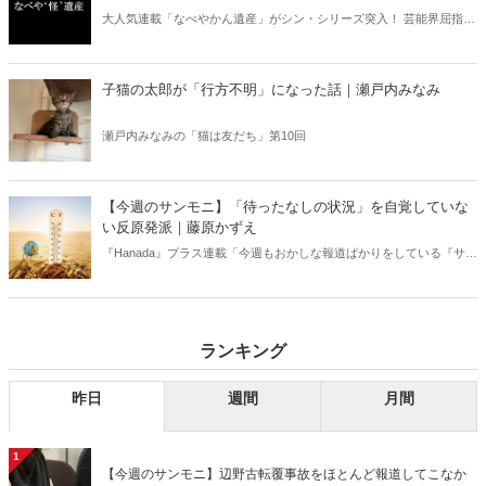
大人気連載「なべやかん遺産」がシン・シリーズ突入！ 芸能界屈指の
コレクターであり、都市伝説、オカルト、スピリチュアルな話題が大
好きな芸人・なべやかんが蒐集した選りすぐりの「怪」な話を紹介！
信じるか信じないかは、あなた次第！ 芸能ニュース
子猫の太郎が「行方不明」になった話｜瀬戸内みなみ
瀬戸内みなみの「猫は友だち」第10回
【今週のサンモニ】「待ったなしの状況」を自覚していな
い反原発派｜藤原かずえ
『Hanada』プラス連載「今週もおかしな報道ばかりをしている『サン
デーモーニング』を藤原かずえさんがデータとロジックで滅多斬
り」、略して【今週のサンモニ】。
ランキング
昨日
週間
月間
1
【今週のサンモニ】辺野古転覆事故をほとんど報道してこなか