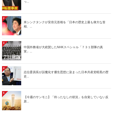
っ...
2
米シンクタンクが安倍元首相を「日本の歴史上最も偉大な首
相、...
3
中国外務省が大絶賛したNHKスペシャル「７３１部隊の真
実」...
4
志位委員長が誤魔化す優生思想に染まった日本共産党暗黒の歴
史...
5
【今週のサンモニ】「待ったなしの状況」を自覚していない反
原...