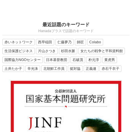
最近話題のキーワード
Hanadaプラスで話題のキーワード
赤いネットワーク
西早稲田
仁藤夢乃
師匠
Colabo
生活保護ビジネス
片山さつき
杉田水脈
女たちの戦争と平和資料館
国際協力NGOセンター
日本基督教団
石破茂
朴元淳
黄虎男
土井たか子
辛光洙
北朝鮮工作員
挺対協
正義連
赤石千衣子