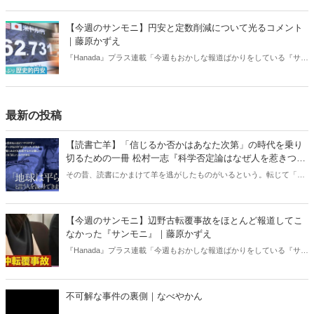
り」、略して【今週のサンモニ】。
【今週のサンモニ】円安と定数削減について光るコメント
｜藤原かずえ
『Hanada』プラス連載「今週もおかしな報道ばかりをしている『サン
デーモーニング』を藤原かずえさんがデータとロジックで滅多斬
り」、略して【今週のサンモニ】。
最新の投稿
【読書亡羊】「信じるか否かはあなた次第」の時代を乗り
切るための一冊 松村一志『科学否定論はなぜ人を惹きつけ
るのか』（ちくま新書）｜梶原麻衣子
その昔、読書にかまけて羊を逃がしたものがいるという。転じて「読
書亡羊」は「重要なことを忘れて、他のことに夢中になること」を指
す四字熟語になった。だが時に仕事を放り出してでも、読むべき本が
ある。元月刊『Hanada』編集部員のライター・梶原がお送りする時事
【今週のサンモニ】辺野古転覆事故をほとんど報道してこ
書評！
なかった『サンモニ』｜藤原かずえ
『Hanada』プラス連載「今週もおかしな報道ばかりをしている『サン
デーモーニング』を藤原かずえさんがデータとロジックで滅多斬
り」、略して【今週のサンモニ】。
不可解な事件の裏側｜なべやかん