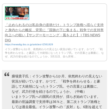
「止められるのは私自身の道徳だけ」トランプ政権へ揺らぐ支持
と身内からの離反…背景に『国旗の下に集まる』戦争での支持率
向上への狙い【サンデーモーニング・風をよむ】 | TBS NEWS
DIG
https://newsdig.tbs.co.jp/articles/-/2561929
イラン攻撃から1か月、依然終わりの見えない状況が続いています。かつて、「戦
争を終わらせる」と豪語して大統領になったトランプ氏。その言葉とは裏腹に、な
ぜ、武力行使を続けるのでしょうか。3月21日、自ら所有…
膳場貴子氏：イラン攻撃から1か月、依然終わりの見えない
状況が続いています。かつて、「戦争を終わらせる」と豪
語して大統領になったトランプ氏。その言葉とは裏腹に、
なぜ、武力行使を続けるのでしょうか。（中略）
いまトランプ氏への国民の支持が、揺らぎ始めています。
最新の世論調査で支持率は36％と、第二次トランプ政権と
しては過去最低。イラン攻撃への「反対」も、6割を超えて