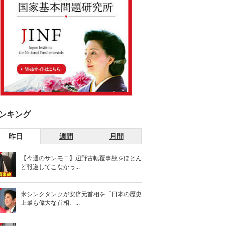
ンキング
昨日
週間
月間
【今週のサンモニ】辺野古転覆事故をほとん
ど報道してこなかっ...
米シンクタンクが安倍元首相を「日本の歴史
上最も偉大な首相、...