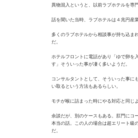
異物混入というと、以前ラブホテルを専
話を聞いた当時、ラブホテルは４兆円産
多くのラブホテルから相談事が持ち込ま
だ。
ホテルフロントに電話があり「ゆで卵を
す」そういった事が凄く多いようだ。
コンサルタントとして、そういった事に
い取るという方法もあるらしい。
モチが喉に詰まった時にやる対応と同じ
余談だが、別のケースもある。肛門にコ
本当の話。この人の場合は超エリート級
だ。