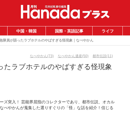
中国・韓国
国際・英語記事
ライフ
急隊員が語ったラブホテルのやばすぎる怪現象｜なべやかん
なべやかん(73)
なべやかん遺産(50)
都市伝説(11)
ったラブホテルのやばすぎる怪現象
ーズ突入！ 芸能界屈指のコレクターであり、都市伝説、オカル
なべやかんが蒐集した選りすぐりの「怪」な話を紹介！信じる