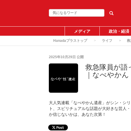
メディア
政治・経済
Hanadaプラストップ
ライフ
救
2025年10月29日
公開
救急隊員が語
｜なべやかん
大人気連載「なべやかん遺産」がシン・シリ
ト、スピリチュアルな話題が大好きな芸人・
か信じないかは、あなた次第！