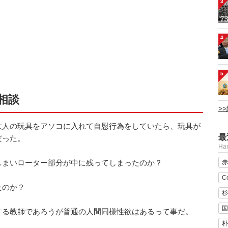
3
4
5
相談
>
大人の玩具をアソコに入れて自慰行為をしていたら、玩具が
最
だった。
H
しまいローター部分が中に残ってしまったのか？
赤
C
たのか？
杉
国
する教師であろうが普通の人間同様性欲はあるって事だ。
朴