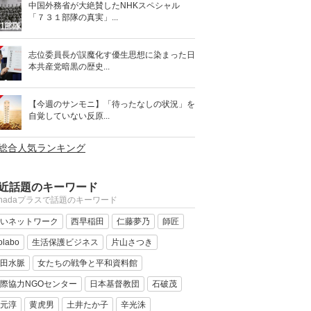
中国外務省が大絶賛したNHKスペシャル
「７３１部隊の真実」...
志位委員長が誤魔化す優生思想に染まった日
本共産党暗黒の歴史...
【今週のサンモニ】「待ったなしの状況」を
自覚していない反原...
>総合人気ランキング
近話題のキーワード
anadaプラスで話題のキーワード
いネットワーク
西早稲田
仁藤夢乃
師匠
olabo
生活保護ビジネス
片山さつき
田水脈
女たちの戦争と平和資料館
際協力NGOセンター
日本基督教団
石破茂
元淳
黄虎男
土井たか子
辛光洙