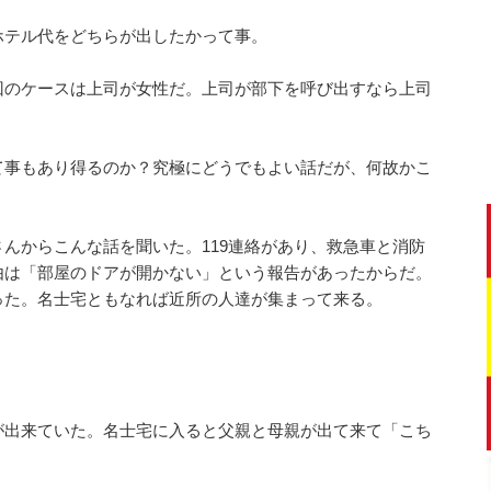
ホテル代をどちらが出したかって事。
回のケースは上司が女性だ。上司が部下を呼び出すなら上司
て事もあり得るのか？究極にどうでもよい話だが、何故かこ
んからこんな話を聞いた。119連絡があり、救急車と消防
由は「部屋のドアが開かない」という報告があったからだ。
った。名士宅ともなれば近所の人達が集まって来る。
が出来ていた。名士宅に入ると父親と母親が出て来て「こち