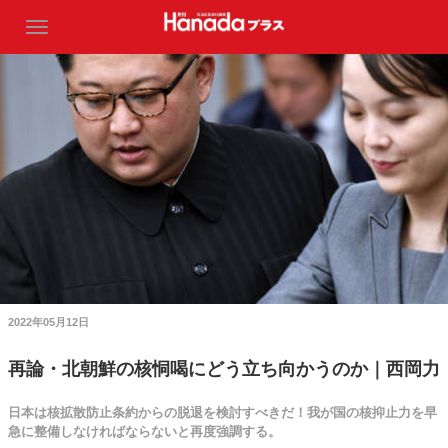
2022年05月12日
再論・北朝鮮の核恫喝にどう立ち向かうのか｜西岡力
日本は核拡散防止条約からの脱退を検討すべきだ！我が国の核抑止力を早
急に整備しなければならないと再度強調する。