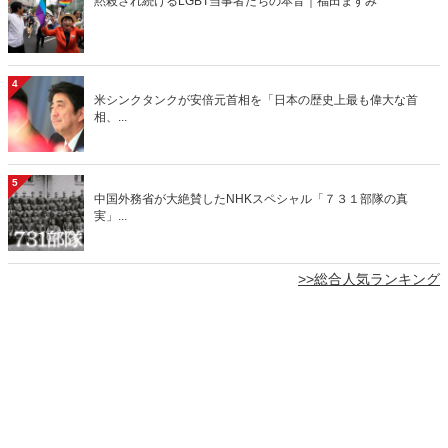
黙殺され続けるLGBT当事者たちの本音｜福田ますみ
4
米シンクタンクが安倍元首相を「日本の歴史上最も偉大な首
相、...
5
中国外務省が大絶賛したNHKスペシャル「７３１部隊の真
実」...
>>総合人気ランキング