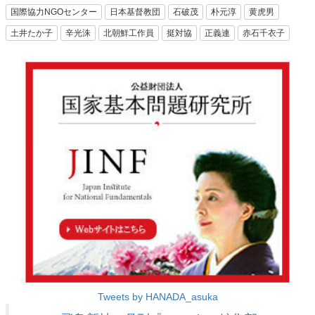
国際協力NGOセンター
日本基督教団
石破茂
朴元淳
黄虎男
土井たか子
辛光洙
北朝鮮工作員
挺対協
正義連
赤石千衣子
Tweets by HANADA_asuka