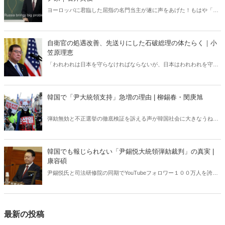
ヨーロッパに君臨した屈指の名門当主が遂に声をあげた！もはや「ロ
シアの脱植民地化」が止まらない事態になりつつある。日本では報じ
られない「モスクワ植民地帝国」崩壊のシナリオ。
自衛官の処遇改善、先送りにした石破総理の体たらく｜小
笠原理恵
「われわれは日本を守らなければならないが、日本はわれわれを守る
必要がない」と日米安保条約に不満を漏らしたトランプ大統領。もし
米国が「もう終わりだ」と日本に通告すれば、日米安保条約は通告か
ら1年後に終了する……。日本よ、最悪の事態に備えよ！
韓国で「尹大統領支持」急増の理由 | 柳錫春・閔庚旭
弾劾無効と不正選挙の徹底検証を訴える声が韓国社会に大きなうねり
を巻き起こしている。いま韓国で何が起きているのか？ 韓国の外
交・安保に生じた空白は今後、日韓関係にどのような影響を及ぼすの
か？ 韓国政治に精通する柳錫春元延世大学教授と、公明選挙大韓党
韓国でも報じられない「尹錫悦大統領弾劾裁判」の真実 |
の閔庚旭代表が緊急独占対談で語り合った。
康容碩
尹錫悦氏と司法研修院の同期でYouTubeフォロワー１００万人を誇る
人気弁護士が独占インタビューで明かした「大統領弾劾裁判」の全
貌。
最新の投稿