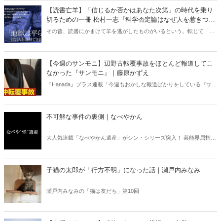
【読書亡羊】「信じるか否かはあなた次第」の時代を乗り
切るための一冊 松村一志『科学否定論はなぜ人を惹きつけ
るのか』（ちくま新書）｜梶原麻衣子
その昔、読書にかまけて羊を逃がしたものがいるという。転じて「読
書亡羊」は「重要なことを忘れて、他のことに夢中になること」を指
す四字熟語になった。だが時に仕事を放り出してでも、読むべき本が
ある。元月刊『Hanada』編集部員のライター・梶原がお送りする時事
【今週のサンモニ】辺野古転覆事故をほとんど報道してこ
書評！
なかった『サンモニ』｜藤原かずえ
『Hanada』プラス連載「今週もおかしな報道ばかりをしている『サン
デーモーニング』を藤原かずえさんがデータとロジックで滅多斬
り」、略して【今週のサンモニ】。
不可解な事件の裏側｜なべやかん
大人気連載「なべやかん遺産」がシン・シリーズ突入！ 芸能界屈指の
コレクターであり、都市伝説、オカルト、スピリチュアルな話題が大
好きな芸人・なべやかんが蒐集した選りすぐりの「怪」な話を紹介！
信じるか信じないかは、あなた次第！ 芸能ニュース
子猫の太郎が「行方不明」になった話｜瀬戸内みなみ
瀬戸内みなみの「猫は友だち」第10回