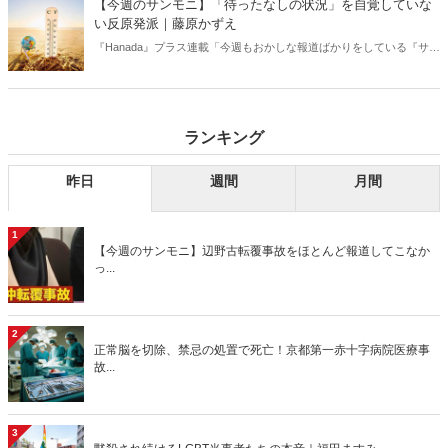
【今週のサンモニ】「待ったなしの状況」を自覚していな
い反原発派｜藤原かずえ
『Hanada』プラス連載「今週もおかしな報道ばかりをしている『サン
デーモーニング』を藤原かずえさんがデータとロジックで滅多斬
り」、略して【今週のサンモニ】。
ランキング
昨日
週間
月間
1
【今週のサンモニ】辺野古転覆事故をほとんど報道してこなか
っ...
2
正常脳を切除、禁忌の処置で死亡！京都第一赤十字病院医療事
故...
3