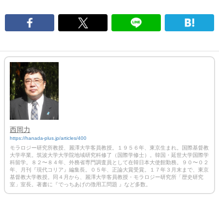
西岡力
https://hanada-plus.jp/articles/400
モラロジー研究所教授、麗澤大学客員教授。１９５６年、東京生まれ。国際基督教
大学卒業。筑波大学大学院地域研究科修了（国際学修士）。韓国・延世大学国際学
科留学。８２〜８４年、外務省専門調査員として在韓日本大使館勤務。９０〜０２
年、月刊『現代コリア』編集長。０５年、正論大賞受賞。１７年３月末まで、東京
基督教大学教授。同４月から、麗澤大学客員教授・モラロジー研究所「歴史研究
室」室長。著書に『でっちあげの徴用工問題 』など多数。