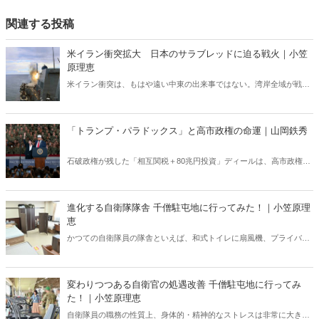
関連する投稿
米イラン衝突拡大 日本のサラブレッドに迫る戦火｜小笠
原理恵
米イラン衝突は、もはや遠い中東の出来事ではない。湾岸全域が戦域
化するなか、その影響は日本にも及びつつある。石油備蓄やエネルギ
ー価格の高騰については多く報じられているが、見落とされがちな問
題がある。邦人保護は万全なのか。そして、国際舞台に立つ日本のサ
「トランプ・パラドックス」と高市政権の命運｜山岡鉄秀
ラブレッドの安全は守られるのか。戦火は思わぬところに影を落とし
ている――。
石破政権が残した「相互関税＋80兆円投資」ディールは、高市政権に
重い宿題を突きつけている。トランプの“ふたつの顔”が日本を救うの
か、縛るのか──命運は、このパラドックスをどう反転できるかにかか
っている。
進化する自衛隊隊舎 千僧駐屯地に行ってみた！｜小笠原理
恵
かつての自衛隊員の隊舎といえば、和式トイレに扇風機、プライバシ
ーに配慮がない部屋配置といった「昭和スタイル」の名残が色濃く残
っていた。だが今、そのイメージは大きく変わろうとしている。兵庫
県伊丹市にある千僧駐屯地（せんぞちゅうとんち）を取材した。
変わりつつある自衛官の処遇改善 千僧駐屯地に行ってみ
た！｜小笠原理恵
自衛隊員の職務の性質上、身体的・精神的なストレスは非常に大き