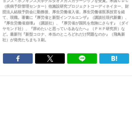
ョンズ・ホプキンス大学デルタオメガスカラーシップを受賞。米国ＣＤＣ
（疾病予防管理センター）他施設研究プロジェクトコーディネイター、財
団法人結核予防会に勤務後、厚生労働省入省。厚生労働省医系技官を経
て、現職。著書に『厚労省と新型インフルエンザ』（講談社現代新書）、
『厚生労働省崩壊』（講談社）、『厚労省が国民を危険にさらす』（ダイ
ヤモンド社）、『辞めたいと思っているあなたへ』（ＰＨＰ研究所）な
ど。最新刊『新型コロナ、本当のところどれだけ問題なのか』（飛鳥新
社）が発売たちまち３刷。