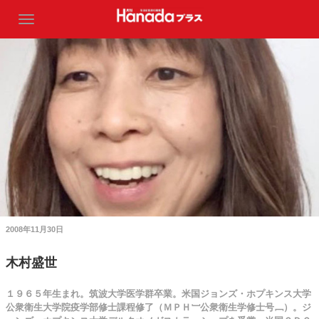
2008年11月30日
木村盛世
１９６５年生まれ。筑波大学医学群卒業。米国ジョンズ・ホプキンス大学
公衆衛生大学院疫学部修士課程修了（ＭＰＨ﹇公衆衛生学修士号﹈）。ジ