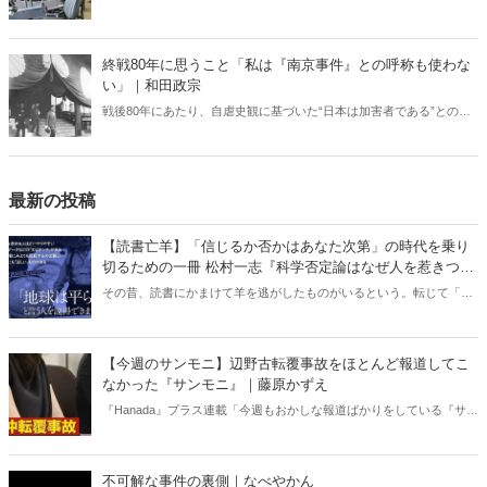
い。こうしたなかで、しっかりと休息できる環境が整っていなけれ
ば、有事や災害時に本来の力を発揮することは難しい。今回は変わり
つつある現場を取材した。
終戦80年に思うこと「私は『南京事件』との呼称も使わな
い」｜和田政宗
戦後80年にあたり、自虐史観に基づいた“日本は加害者である”との番
組や報道が各メディアでは繰り広げられている。東京裁判や“南京大虐
殺”肯定派は、おびただしい数の南京市民が日本軍に虐殺されたと言
う。しかし、南京戦において日本軍は意図的に住民を殺害したとの記
述は公文書に存在しない――。
最新の投稿
【読書亡羊】「信じるか否かはあなた次第」の時代を乗り
切るための一冊 松村一志『科学否定論はなぜ人を惹きつけ
るのか』（ちくま新書）｜梶原麻衣子
その昔、読書にかまけて羊を逃がしたものがいるという。転じて「読
書亡羊」は「重要なことを忘れて、他のことに夢中になること」を指
す四字熟語になった。だが時に仕事を放り出してでも、読むべき本が
ある。元月刊『Hanada』編集部員のライター・梶原がお送りする時事
【今週のサンモニ】辺野古転覆事故をほとんど報道してこ
書評！
なかった『サンモニ』｜藤原かずえ
『Hanada』プラス連載「今週もおかしな報道ばかりをしている『サン
デーモーニング』を藤原かずえさんがデータとロジックで滅多斬
り」、略して【今週のサンモニ】。
不可解な事件の裏側｜なべやかん