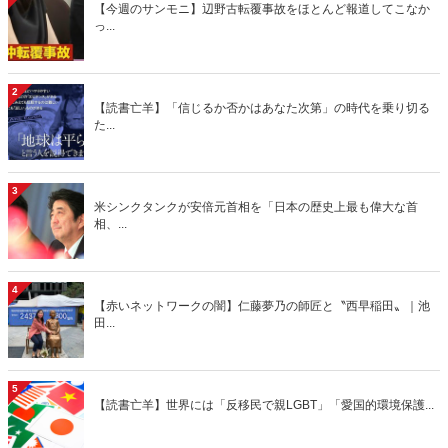
【今週のサンモニ】辺野古転覆事故をほとんど報道してこなか
っ...
2
【読書亡羊】「信じるか否かはあなた次第」の時代を乗り切る
た...
3
米シンクタンクが安倍元首相を「日本の歴史上最も偉大な首
相、...
4
【赤いネットワークの闇】仁藤夢乃の師匠と〝西早稲田〟｜池
田...
5
【読書亡羊】世界には「反移民で親LGBT」「愛国的環境保護...