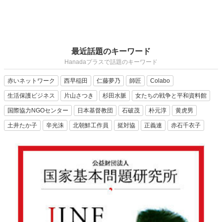
最近話題のキーワード
Hanadaプラスで話題のキーワード
赤いネットワーク
西早稲田
仁藤夢乃
師匠
Colabo
生活保護ビジネス
片山さつき
杉田水脈
女たちの戦争と平和資料館
国際協力NGOセンター
日本基督教団
石破茂
朴元淳
黄虎男
土井たか子
辛光洙
北朝鮮工作員
挺対協
正義連
赤石千衣子