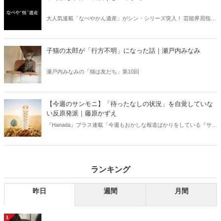
大人気連載「なべやかん遺産」がシン・シリーズ突入！ 芸能界屈指の
コレクターであり、都市伝説、オカルト、スピリチュアルな話題が大
好きな芸人・なべやかんが蒐集した選りすぐりの「怪」な話を紹介！
信じるか信じないかは、あなた次第！ 芸能ニュース
子猫の太郎が「行方不明」になった話｜瀬戸内みなみ
瀬戸内みなみの「猫は友だち」第10回
【今週のサンモニ】「待ったなしの状況」を自覚していな
い反原発派｜藤原かずえ
『Hanada』プラス連載「今週もおかしな報道ばかりをしている『サン
デーモーニング』を藤原かずえさんがデータとロジックで滅多斬
り」、略して【今週のサンモニ】。
ランキング
昨日
週間
月間
1