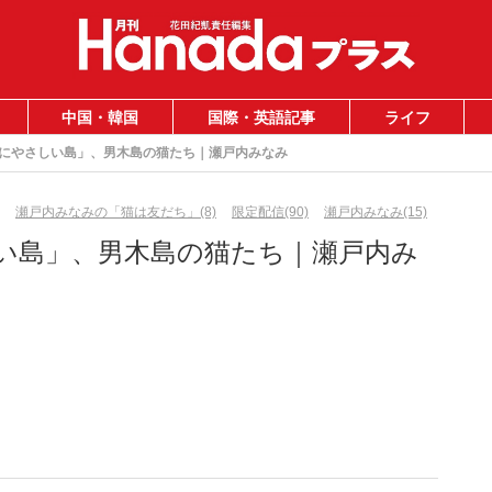
中国・韓国
国際・英語記事
ライフ
にやさしい島」、男木島の猫たち｜瀬戸内みなみ
瀬戸内みなみの「猫は友だち」(8)
限定配信(90)
瀬戸内みなみ(15)
い島」、男木島の猫たち｜瀬戸内み