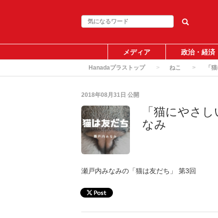
メディア
政治・経済
Hanadaプラストップ
ねこ
「猫
2018年08月31日
公開
「猫にやさし
なみ
瀬戸内みなみの「猫は友だち」 第3回