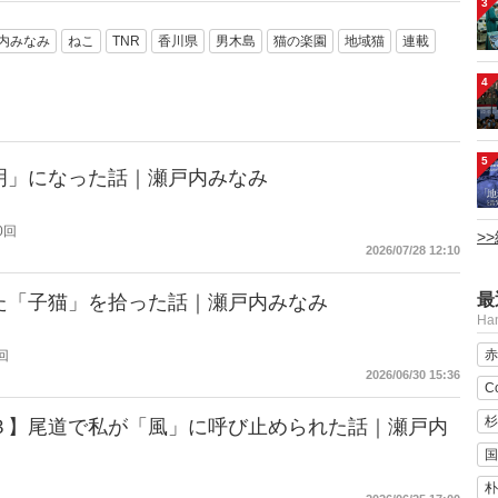
3
内みなみ
ねこ
TNR
香川県
男木島
猫の楽園
地域猫
連載
4
5
明」になった話｜瀬戸内みなみ
0回
>
2026/07/28 12:10
最
た「子猫」を拾った話｜瀬戸内みなみ
H
赤
回
2026/06/30 15:36
C
杉
３】尾道で私が「風」に呼び止められた話｜瀬戸内
国
朴