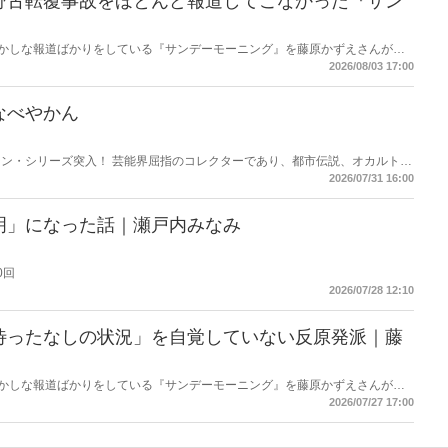
野古転覆事故をほとんど報道してこなかった『サン
もおかしな報道ばかりをしている『サンデーモーニング』を藤原かずえさんがデ
して【今週のサンモニ】。
2026/08/03 17:00
なべやかん
ン・シリーズ突入！ 芸能界屈指のコレクターであり、都市伝説、オカルト、
芸人・なべやかんが蒐集した選りすぐりの「怪」な話を紹介！信じるか信じな
2026/07/31 16:00
ス
明」になった話｜瀬戸内みなみ
0回
2026/07/28 12:10
待ったなしの状況」を自覚していない反原発派｜藤
もおかしな報道ばかりをしている『サンデーモーニング』を藤原かずえさんがデ
して【今週のサンモニ】。
2026/07/27 17:00