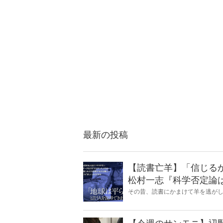
最新の投稿
【読書亡羊】「信じる
松村一志『科学否定論
麻衣子
その昔、読書にかまけて羊を逃が
とに夢中になること」を指す四字
『Hanada』編集部員のライター