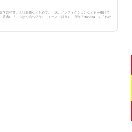
2
文学部卒業。会社勤務などを経て、小説、ノンフィクションなどを手掛けて
。著書に『にっぽん猫島紀行』（イースト新書）。月刊『Hanada』で「わが