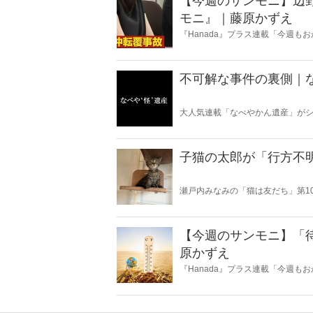
【今週のサンモニ】辺
モニ』｜藤原かずえ
『Hanada』プラス連載「今週
ータとロジックで滅多斬り」、略
不可解な事件の裏側｜
大人気連載「なべやかん遺産」がシ
スピリチュアルな話題が大好きな
いかは、あなた次第！ 芸能ニュー
子猫の太郎が「行方不
瀬戸内みなみの「猫は友だち」第1
【今週のサンモニ】「
原かずえ
『Hanada』プラス連載「今週
ータとロジックで滅多斬り」、略