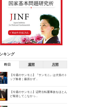
ンキング
昨日
週間
月間
【今週のサンモニ】『サンモニ』は犬笛のト
ップ奏者｜藤原かず...
【今週のサンモニ】辺野古転覆事故をほとん
ど報道してこなかっ...