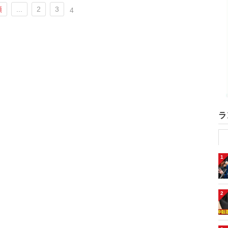
頭
...
2
3
4
ラ
1
2