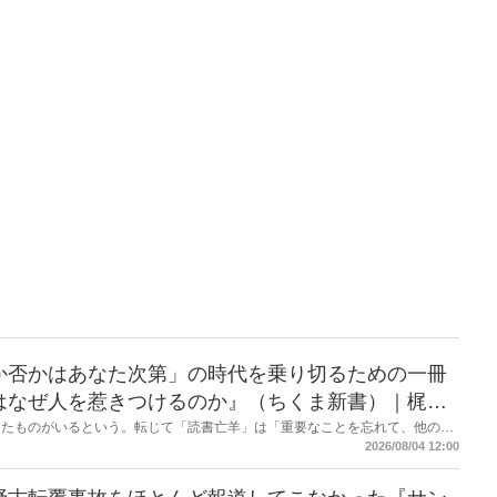
か否かはあなた次第」の時代を乗り切るための一冊
はなぜ人を惹きつけるのか』（ちくま新書）｜梶原
したものがいるという。転じて「読書亡羊」は「重要なことを忘れて、他のこ
熟語になった。だが時に仕事を放り出してでも、読むべき本がある。元月刊
2026/08/04 12:00
・梶原がお送りする時事書評！