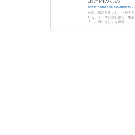
瀬戸内みなみ
https://hanada-plus.jp/articles/20
作家。広島県生まれ。上智大学
いる。テーマは猫と旅と日本酒
人生に悔いなし」を連載中。