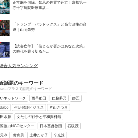
正常脳を切除、禁忌の処置で死亡！京都第一
赤十字病院医療事故...
「トランプ・パラドックス」と高市政権の命
運｜山岡鉄秀
【読書亡羊】「信じるか否かはあなた次第」
の時代を乗り切るた...
>総合人気ランキング
近話題のキーワード
anadaプラスで話題のキーワード
いネットワーク
西早稲田
仁藤夢乃
師匠
olabo
生活保護ビジネス
片山さつき
田水脈
女たちの戦争と平和資料館
際協力NGOセンター
日本基督教団
石破茂
元淳
黄虎男
土井たか子
辛光洙