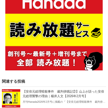
関連する投稿
【安倍元総理暗殺事件 裁判傍聴記②】山上が語った安倍
元総理襲撃の理由｜楊井人文【2026年2月号】
月刊Hanada2026年2月号に掲載の『【安倍元総理暗殺事件 裁判傍聴
記②】山上が語った安倍元総理襲撃の理由｜楊井人文【2026年2月