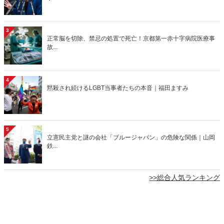
3
正常脳を切除、禁忌の処置で死亡！京都第一赤十字病院医療事
故...
4
黙殺され続けるLGBT当事者たちの本音｜福田ますみ
5
立憲民主党と謎の会社「ブルージャパン」の危険な関係｜山岡
鉄...
>>総合人気ランキング