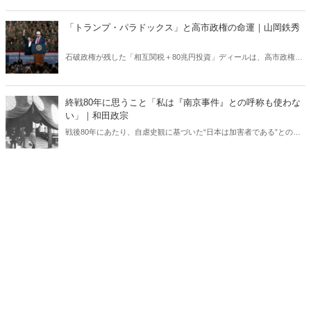
号】』の内容をAIを使って要約・紹介。
「トランプ・パラドックス」と高市政権の命運｜山岡鉄秀
石破政権が残した「相互関税＋80兆円投資」ディールは、高市政権に
重い宿題を突きつけている。トランプの“ふたつの顔”が日本を救うの
か、縛るのか──命運は、このパラドックスをどう反転できるかにかか
っている。
終戦80年に思うこと「私は『南京事件』との呼称も使わな
い」｜和田政宗
戦後80年にあたり、自虐史観に基づいた“日本は加害者である”との番
組や報道が各メディアでは繰り広げられている。東京裁判や“南京大虐
殺”肯定派は、おびただしい数の南京市民が日本軍に虐殺されたと言
う。しかし、南京戦において日本軍は意図的に住民を殺害したとの記
述は公文書に存在しない――。