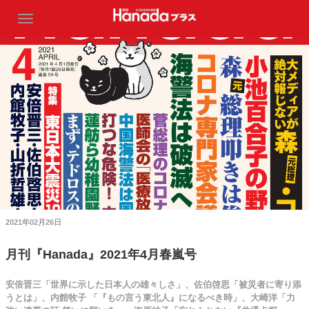
2021年02月26日
月刊『Hanada』2021年4月春嵐号
安倍晋三「世界に示した日本人の雄々しさ」、佐伯啓思「被災者に寄り添
うとは」、内館牧子 「『もの言う東北人』になるべき時」、大崎洋「力