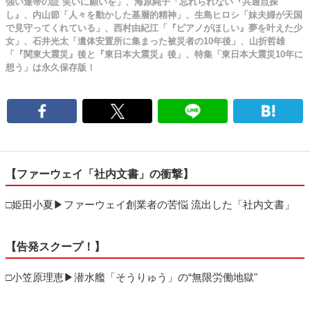
強い連帯の証 笑いに願いを」、海原純子「忘れられない『共通点探
し』、内山節「人々を動かした基層的精神」、生島ヒロシ「妹夫婦が天国
で見守ってくれている」、西村由紀江「『ピアノがほしい』夢を叶えた少
女」、石井光太「遺体安置所に集まった被災者の10年後」、山折哲雄
「『関東大震災』後と『東日本大震災』後」、特集「東日本大震災10年に
想う」は永久保存版！
【ファーウェイ「社内文書」の衝撃】
□姫田小夏▶ファーウェイ創業者の苦悩 流出した「社内文書」
【告発スクープ！】
□小笠原理恵▶潜水艦「そうりゅう」の“無限労働地獄"