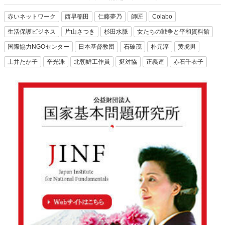
赤いネットワーク
西早稲田
仁藤夢乃
師匠
Colabo
生活保護ビジネス
片山さつき
杉田水脈
女たちの戦争と平和資料館
国際協力NGOセンター
日本基督教団
石破茂
朴元淳
黄虎男
土井たか子
辛光洙
北朝鮮工作員
挺対協
正義連
赤石千衣子