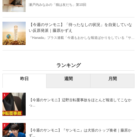
瀬戸内みなみの「猫は友だち」第10回
【今週のサンモニ】「待ったなしの状況」を自覚していな
い反原発派｜藤原かずえ
『Hanada』プラス連載「今週もおかしな報道ばかりをしている『サン
デーモーニング』を藤原かずえさんがデータとロジックで滅多斬
り」、略して【今週のサンモニ】。
ランキング
昨日
週間
月間
1
【今週のサンモニ】辺野古転覆事故をほとんど報道してこなか
っ...
2
【今週のサンモニ】『サンモニ』は犬笛のトップ奏者｜藤原か
ず...