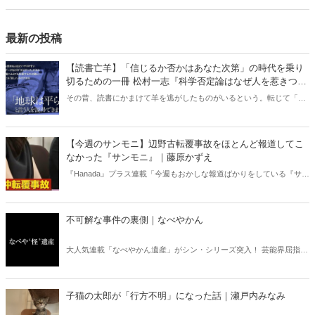
介。
最新の投稿
【読書亡羊】「信じるか否かはあなた次第」の時代を乗り
切るための一冊 松村一志『科学否定論はなぜ人を惹きつけ
るのか』（ちくま新書）｜梶原麻衣子
その昔、読書にかまけて羊を逃がしたものがいるという。転じて「読
書亡羊」は「重要なことを忘れて、他のことに夢中になること」を指
す四字熟語になった。だが時に仕事を放り出してでも、読むべき本が
ある。元月刊『Hanada』編集部員のライター・梶原がお送りする時事
【今週のサンモニ】辺野古転覆事故をほとんど報道してこ
書評！
なかった『サンモニ』｜藤原かずえ
『Hanada』プラス連載「今週もおかしな報道ばかりをしている『サン
デーモーニング』を藤原かずえさんがデータとロジックで滅多斬
り」、略して【今週のサンモニ】。
不可解な事件の裏側｜なべやかん
大人気連載「なべやかん遺産」がシン・シリーズ突入！ 芸能界屈指の
コレクターであり、都市伝説、オカルト、スピリチュアルな話題が大
好きな芸人・なべやかんが蒐集した選りすぐりの「怪」な話を紹介！
信じるか信じないかは、あなた次第！ 芸能ニュース
子猫の太郎が「行方不明」になった話｜瀬戸内みなみ