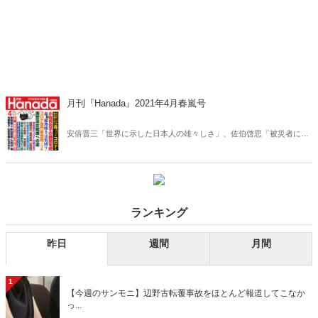
月刊『Hanada』2021年4月春嵐号
安倍晋三「世界に示した日本人の雄々しさ」、佐伯啓思「被災者に寄
り添うとは」、内館牧子 「『もの言う東北人』になるべき時」、大崎
洋「力強い連帯の証 笑いに願いを」、海原純子「忘れられない『共通
点探し』、内山節「人々を動かした基層的精神」、生島ヒロシ「妹夫
婦が天国で見守ってくれている」、西村由紀江「『ピアノがほしい』
夢を叶えた少女」、石井光太「遺体安置所に集まった被災者の10年
ランキング
後」、山折哲雄「『関東大震災』後と『東日本大震災』後」、特集
「東日本大震災10年に想う」は永久保存版！
昨日
週間
月間
1
【今週のサンモニ】辺野古転覆事故をほとんど報道してこなか
っ...