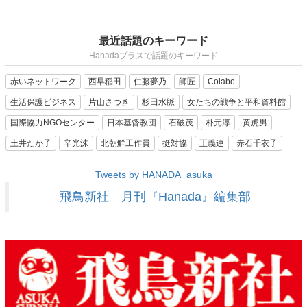
最近話題のキーワード
Hanadaプラスで話題のキーワード
赤いネットワーク
西早稲田
仁藤夢乃
師匠
Colabo
生活保護ビジネス
片山さつき
杉田水脈
女たちの戦争と平和資料館
国際協力NGOセンター
日本基督教団
石破茂
朴元淳
黄虎男
土井たか子
辛光洙
北朝鮮工作員
挺対協
正義連
赤石千衣子
Tweets by HANADA_asuka
飛鳥新社 月刊『Hanada』編集部