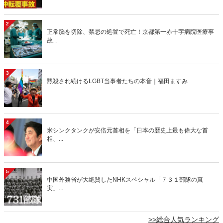
2
正常脳を切除、禁忌の処置で死亡！京都第一赤十字病院医療事
故...
3
黙殺され続けるLGBT当事者たちの本音｜福田ますみ
4
米シンクタンクが安倍元首相を「日本の歴史上最も偉大な首
相、...
5
中国外務省が大絶賛したNHKスペシャル「７３１部隊の真
実」...
>>総合人気ランキング