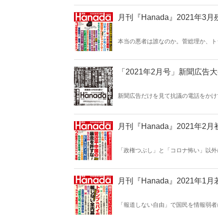
手メディアが教えてくれない事実が3
ば、広告もおもしろい！いま読みたい
月刊『Hanada』2021年3
本当の悪者は誰なのか。菅総理か、ト
アホでマヌケな野党か――。288ペ
NHK捏造疑惑、爆笑問題をはじめと
永久保存版！
「2021年2月号」新聞広告
新聞広告だけを見て抗議の電話をかけ
を報じているだけ。コロナ発生国であ
しまうでしょう…。習近平中国の暴走
ば、広告もおもしろい！いま読みたい
月刊『Hanada』2021年2
「政権つぶし」と「コロナ怖い」以外
すな！」。暴走しているのは中国だけ
ク、米大統領選をめぐる偏向報道、不
ゆる問題の“中心”にタブーなしで切り
月刊『Hanada』2021年1
「報道しない自由」で国民を情報弱者
ランプVSバイデン全内幕」。米大統