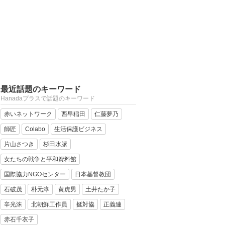
最近話題のキーワード
Hanadaプラスで話題のキーワード
赤いネットワーク
西早稲田
仁藤夢乃
師匠
Colabo
生活保護ビジネス
片山さつき
杉田水脈
女たちの戦争と平和資料館
国際協力NGOセンター
日本基督教団
石破茂
朴元淳
黄虎男
土井たか子
辛光洙
北朝鮮工作員
挺対協
正義連
赤石千衣子