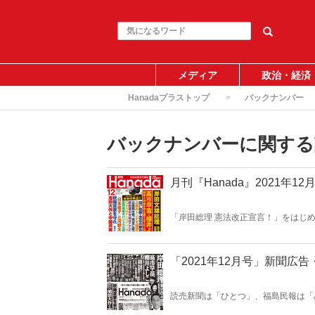
メディア
政治・経済
Hanadaプラストップ
バックナンバー
バックナンバーに関する
月刊『Hanada』2021年1
「岸田総理 憲法改正宣言！」をはじ
総力特集「習近平の限界！」、特集「
証！」、グラビア特集「追悼・すぎや
ニュースがここにある！
「2021年12月号」新聞広
読売新聞は「ひとつ」、福島民報は「
のか、それとも…？ 広告がおもしろ