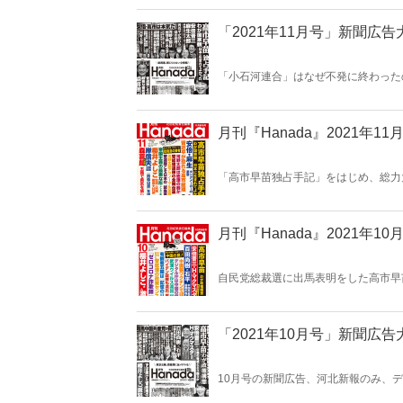
読みたい記事が、ここにはある！
「2021年11月号」新聞広
「小石河連合」はなぜ不発に終わった
げた「虚像」を斬る！広告がおもしろ
読みたい記事が、ここにはある！
月刊『Hanada』2021年1
「高市早苗独占手記」をはじめ、総力
機！」、特集「ありがとう、菅総理！
論」、特別対談「横尾忠則×みうらじ
がここにある！
月刊『Hanada』2021年1
自民党総裁選に出馬表明をした高市早
スター元大統領補佐官「中国の脅威と
井よしこさん激怒！ 韓国MBCが捏
×原英史「『第三臨調』で官僚の劣化
みどころが満載！読みたいニュース、
「2021年10月号」新聞広
10月号の新聞広告、河北新報のみ、
い。難易度はレベル4です！広告がお