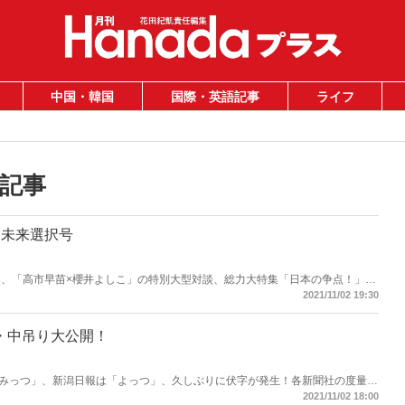
中国・韓国
国際・英語記事
ライフ
記事
2月未来選択号
め、「高市早苗×櫻井よしこ」の特別大型対談、総力大特集「日本の争点！」、
眞子様ご結婚問題の核心！」、「新・創価学会研究」、「コロナ禍、徹底検
2021/11/02 19:30
まこういち」など12月号も読みどころが満載！読みたいニュース、知りたい
告・中吊り大公開！
みっつ」、新潟日報は「よっつ」、久しぶりに伏字が発生！各新聞社の度量な
ければ、雑誌もおもしろい！雑誌がおもしろければ、広告もおもしろい！いま
2021/11/02 18:00