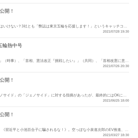
る！
大公開！
はいけない？3社とも「弊誌は東京五輪を応援します！」というキャッチコピ
ひご覧ください。広告がおもしろければ、雑誌もおもしろい！雑誌がおもしろ
2021/07/28 19:30
たい記事が、ここにはある！
月五輪熱中号
」（時事）、「首相、憲法改正『挑戦したい』」（共同）、「首相改憲に意欲
経新聞）、「菅首相 衆院解散時期 “コロナを収束させていく中で”」
2021/07/26 20:30
疑問と不安にすべて答えた「独占インタビュー」が早くも各メディアで話題
の大罪」、橋本聖子会長「五輪、無観客 決断の舞台裏」、「激突大討論！稲田朋
全真実」など9月号も読みどころが満載！読みたいニュース、知りたいニュー
大公開！
ノサイド」の「ジェノサイド」に対する指摘があったが、最終的にはOKに！
ろい！雑誌がおもしろければ、広告もおもしろい！いま読みたい記事が、ここ
2021/06/25 18:00
大公開！
、《習近平と小池百合子に騙されるな！》。空っぽな小泉進次郎のEV推進、恫
砲」に踊らされる野党とメディア、「コロナ、常識の嘘」など5月号も目から
2021/03/27 18:30