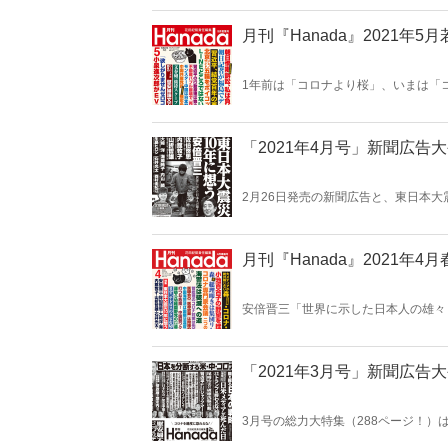
鱗の記事が満載！広告がおもしろけれ
たい記事が、ここにはある！
月刊『Hanada』2021年5
1年前は「コロナより桜」、いまは「
みの野党と、とてつもない既得権益集
党、朝日新聞、コロナ、接待問題、E
連載陣、グラビア特集「東京オリンピッ
「2021年4月号」新聞広告
2月26日発売の新聞広告と、東日本
もおもしろい！雑誌がおもしろければ
月刊『Hanada』2021年4
安倍晋三「世界に示した日本人の雄々
人』になるべき時」、大崎洋「力強い
「人々を動かした基層的精神」、生島
い』夢を叶えた少女」、石井光太「遺
日本大震災』後」、特集「東日本大震
「2021年3月号」新聞広告
3月号の総力大特集（288ページ！）
い”なる報道ばかりだが、中国に対し