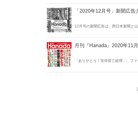
ランプ」であり、露骨な偏向報道をし
ュメント』偏向の全手口」「ウイグル
問題の“中心”にタブーなしで切り込む
「2020年12月号」新聞広
12月号の新聞広告は、西日本新聞と
別を助長する」という理由なのでしょ
はないでしょうか。広告がおもしろけ
みたい記事が、ここにはある！
月刊『Hanada』2020年1
「ありがとう！安倍晋三総理」。ファ
りがとう！」と思っているのではない
か読めない記事が満載！「中国で拘束1
カ、町山智浩ら大村愛知県知事応援団
への恩」「自粛ストレスこそがコロナ
んざりしている方たちに捧ぐ！