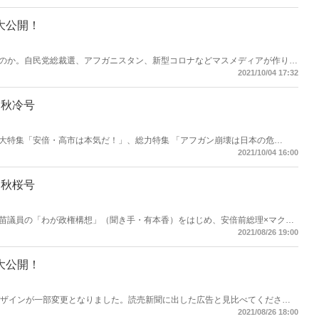
告大公開！
のか。自民党総裁選、アフガニスタン、新型コロナなどマスメディアが作り上
ければ、雑誌もおもしろい！雑誌がおもしろければ、広告もおもしろい！いま
2021/10/04 17:32
1月秋冷号
大特集「安倍・高市は本気だ！」、総力特集 「アフガン崩壊は日本の危
」、岸信夫防衛大臣インタビュー(聞き手・有本香)、「台湾・尖閣徹底大討
2021/10/04 16:00
ゅん」など11月号も読みどころが満載！読みたいニュース、知りたいニュース
0月秋桜号
苗議員の「わが政権構想」（聞き手・有本香）をはじめ、安倍前総理×マクマ
どう闘うか」、百田尚樹×石平「中国共産党は史上最悪の寄生虫だ！」、「櫻
2021/08/26 19:00
造報道」、藤井聡×木村盛世「『ゼロコロナ詐欺師』に国民は殺される」、岸博幸
にメス」、長谷川学「実子誘拐を助ける日本の『拉致司法』」など10月号も読
知りたいニュースがここにある！
告大公開！
デザインが一部変更となりました。読売新聞に出した広告と見比べてくださ
もしろければ、雑誌もおもしろい！雑誌がおもしろければ、広告もおもしろ
2021/08/26 18:00