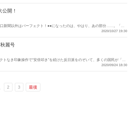
ているのは事実だ。「米大統領選中も続く中国の侵略」「NHK『軍艦島ドキ
人強制労働プログラム」「川勝平太静岡県知事の正体」など1月号もあらゆる
！
告大公開！
山口新聞以外はパーフェクト！●●になったのは、やはり、あの部分……。「差
うが、気に入らない総理を「ヒトラーだ！」と呼ぶほうが、よほど問題なので
2020/10/27 19:30
れば、雑誌もおもしろい！雑誌がおもしろければ、広告もおもしろい！いま読
1月秋麗号
クトなき印象操作で“安倍叩き”を続けた反日派をのぞいて、多くの国民が「あ
だろうか。電撃退陣の内幕から菅総理誕生の秘話まで、月刊『Hanada』でし
2020/09/24 18:30
16日間、はじめて明かされた全真相(独占スクープ！)」「津田大介、香山リ
の卑劣」「小沢一郎ちゃっかり『総理宣言』」「最後まで返せなかった渡哲也
禍の『癌』」など、11月号も永久保存版！事実を報じない新聞やテレビにう
2
3
最後
1