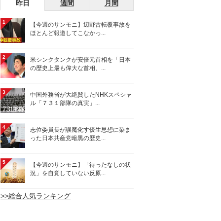
昨日
週間
月間
1
【今週のサンモニ】辺野古転覆事故を
ほとんど報道してこなかっ...
2
米シンクタンクが安倍元首相を「日本
の歴史上最も偉大な首相、...
3
中国外務省が大絶賛したNHKスペシャ
ル「７３１部隊の真実」...
4
志位委員長が誤魔化す優生思想に染ま
った日本共産党暗黒の歴史...
5
【今週のサンモニ】「待ったなしの状
況」を自覚していない反原...
>>総合人気ランキング