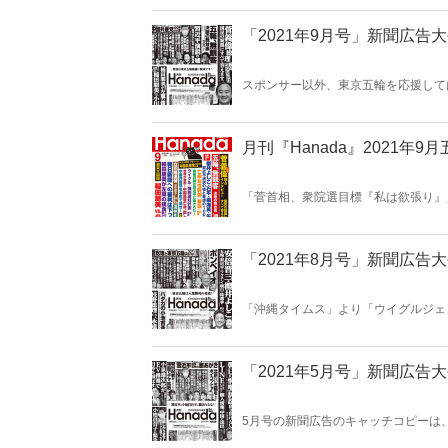
い！いま読みたい記事が、ここにはあ
「2021年9月号」新聞広告
スポンサー以外、東京五輪を応援して
ーがNGに…。何に変更したのか、ぜ
ければ、広告もおもしろい！いま読み
月刊『Hanada』2021年9
「菅首相、衆院選目標『私は欲張り』
『コロナに打ち勝った後に挑戦』」（産
（NHK）など、菅義偉総理が国民の
に！総力大特集「中国共産党100年
美×小川榮太郎」、「朝日新聞崩壊の
「2021年8月号」新聞広告
スがここにある！
「沖縄タイムス」より「ウイグルジェ
広告がおもしろければ、雑誌もおもし
にはある！
「2021年5月号」新聞広告
5月号の新聞広告のキャッチコピーは
喝とデマがお好きな朝日新聞、「文春