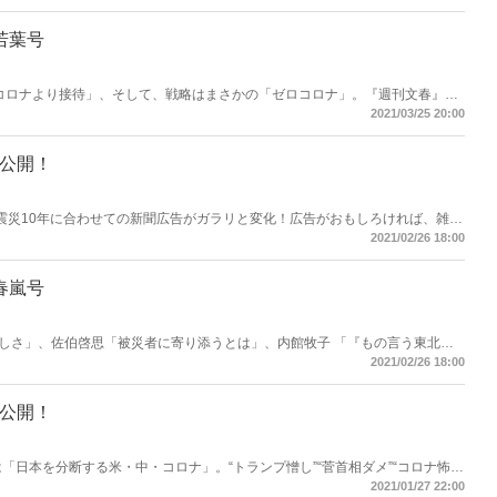
ば、雑誌もおもしろい！雑誌がおもしろければ、広告もおもしろい！いま読み
月若葉号
コロナより接待」、そして、戦略はまさかの「ゼロコロナ」。『週刊文春』頼
団である大手メディアにできることは白々しい“追及ごっこ”のみ。中国共産
2021/03/25 20:00
Vなどあらゆる「闇」にタブーなしで切り込む！爆笑問題をはじめとする豪華
ク1964」など5月号も永久保存版！
大公開！
大震災10年に合わせての新聞広告がガラリと変化！広告がおもしろければ、雑誌
、広告もおもしろい！いま読みたい記事が、ここにはある！
2021/02/26 18:00
月春嵐号
しさ」、佐伯啓思「被災者に寄り添うとは」、内館牧子 「『もの言う東北
連帯の証 笑いに願いを」、海原純子「忘れられない『共通点探し』、内山節
2021/02/26 18:00
ヒロシ「妹夫婦が天国で見守ってくれている」、西村由紀江「『ピアノがほし
体安置所に集まった被災者の10年後」、山折哲雄「『関東大震災』後と『東
災10年に想う」は永久保存版！
大公開！
は「日本を分断する米・中・コロナ」。“トランプ憎し”“菅首相ダメ”“コロナ怖
てはなぜかおとなしい日本のメディア…。日本を分断するのは、誰なのか。大
2021/01/27 22:00