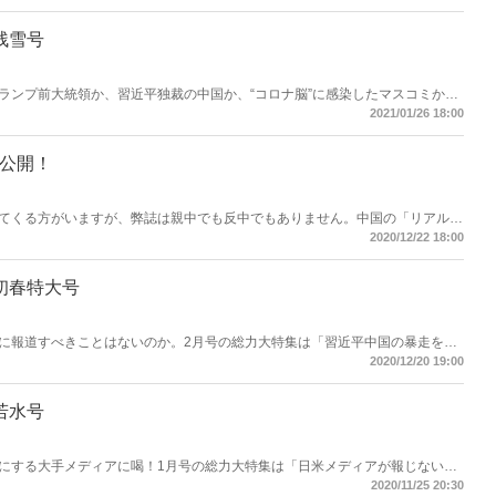
月号も満載！広告がおもしろければ、雑誌もおもしろい！雑誌がおもしろけれ
記事が、ここにはある！
月残雪号
ランプ前大統領か、習近平独裁の中国か、“コロナ脳”に感染したマスコミか、
ージの大ボリュームで、日本を分断する「病」に迫る！韓国慰安婦判決の真相、
2021/01/26 18:00
する豪華連載陣、グラビア特集「ありがとう嵐、また会う日まで」など3月号も
大公開！
てくる方がいますが、弊誌は親中でも反中でもありません。中国の「リアル」
りながら、世界経済で一人勝ち。中国に弱腰だと、中国はいずれ世界を壊して
2020/12/22 18:00
を許すな！広告がおもしろければ、雑誌もおもしろい！雑誌がおもしろけれ
記事が、ここにはある！
月初春特大号
に報道すべきことはないのか。2月号の総力大特集は「習近平中国の暴走を許
ではない。NHKの捏造ドキュメント、不健全な携帯大手3社、異常な検察リー
2020/12/20 19:00
可解な小室母子、玉川徹の暴言、議論すらしない立憲民主党など2月号もあら
込む！
月若水号
にする大手メディアに喝！1月号の総力大特集は「日米メディアが報じないト
領選をめぐり数々の陰謀論が飛び交っているが、日米メディアの多くが「反ト
2020/11/25 20:30