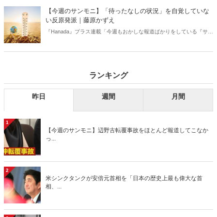
【今週のサンモニ】「待ったなしの状況」を自覚していな
い反原発派｜藤原かずえ
『Hanada』プラス連載「今週もおかしな報道ばかりをしている『サン
デーモーニング』を藤原かずえさんがデータとロジックで滅多斬
り」、略して【今週のサンモニ】。
ランキング
昨日
週間
月間
1
【今週のサンモニ】辺野古転覆事故をほとんど報道してこなか
っ...
2
米シンクタンクが安倍元首相を「日本の歴史上最も偉大な首
相、...