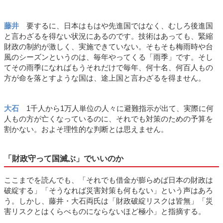
藤井
要するに、日本はもはや先進国ではなく、むしろ後進国
と言わざるを得ない状況にあるのです。技術はあっても、緊縮
財政の制約が激しく、実施できていない。そもそも梅雨時や台
風のシーズンというのは、毎年やってくる「雨季」です。そし
てその雨季になればもうそれだけで毎年、何十名、何百人もの
方が命を落とすような国は、途上国と言わざるを得ません。
大石
1千人から1万人単位の人々に避難指示が出て、実際に何
人もの方が亡くなっているのに、それでも対策のための予算を
割かない。およそ理性的な判断とは思えません。
「財政守って国滅ぶ」でいいのか
ここまでを読んでも、「それでも借金が膨らめば日本の財政は
破綻する」「そうなれば災害対策も何もない」という声はあろ
う。しかし、藤井・大石両氏は「財政破綻リスクは皆無」「災
害リスクとはくらべものにならないほど極小」と指摘する。