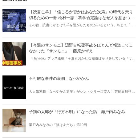
【読書亡羊】「信じるか否かはあなた次第」の時代を乗り
切るための一冊 松村一志『科学否定論はなぜ人を惹きつけ
るのか』（ちくま新書）｜梶原麻衣子
その昔、読書にかまけて羊を逃がしたものがいるという。転じて「読
書亡羊」は「重要なことを忘れて、他のことに夢中になること」を指
す四字熟語になった。だが時に仕事を放り出してでも、読むべき本が
ある。元月刊『Hanada』編集部員のライター・梶原がお送りする時事
【今週のサンモニ】辺野古転覆事故をほとんど報道してこ
書評！
なかった『サンモニ』｜藤原かずえ
『Hanada』プラス連載「今週もおかしな報道ばかりをしている『サン
デーモーニング』を藤原かずえさんがデータとロジックで滅多斬
り」、略して【今週のサンモニ】。
不可解な事件の裏側｜なべやかん
大人気連載「なべやかん遺産」がシン・シリーズ突入！ 芸能界屈指の
コレクターであり、都市伝説、オカルト、スピリチュアルな話題が大
好きな芸人・なべやかんが蒐集した選りすぐりの「怪」な話を紹介！
信じるか信じないかは、あなた次第！ 芸能ニュース
子猫の太郎が「行方不明」になった話｜瀬戸内みなみ
瀬戸内みなみの「猫は友だち」第10回