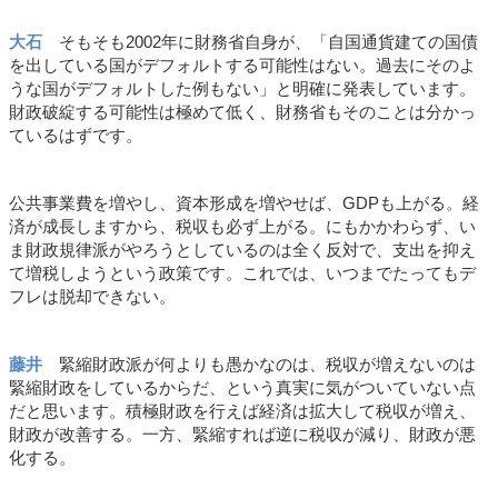
大石
そもそも2002年に財務省自身が、「自国通貨建ての国債
を出している国がデフォルトする可能性はない。過去にそのよ
うな国がデフォルトした例もない」と明確に発表しています。
財政破綻する可能性は極めて低く、財務省もそのことは分かっ
ているはずです。
公共事業費を増やし、資本形成を増やせば、GDPも上がる。経
済が成長しますから、税収も必ず上がる。にもかかわらず、い
ま財政規律派がやろうとしているのは全く反対で、支出を抑え
て増税しようという政策です。これでは、いつまでたってもデ
フレは脱却できない。
藤井
緊縮財政派が何よりも愚かなのは、税収が増えないのは
緊縮財政をしているからだ、という真実に気がついていない点
だと思います。積極財政を行えば経済は拡大して税収が増え、
財政が改善する。一方、緊縮すれば逆に税収が減り、財政が悪
化する。