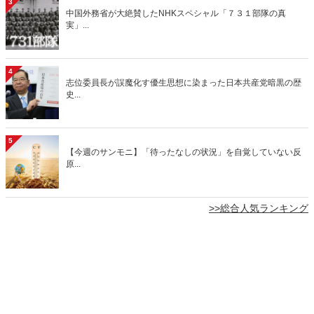
3
中国外務省が大絶賛したNHKスペシャル「７３１部隊の真
実」...
4
志位委員長が誤魔化す優生思想に染まった日本共産党暗黒の歴
史...
5
【今週のサンモニ】「待ったなしの状況」を自覚していない反
原...
>>総合人気ランキング