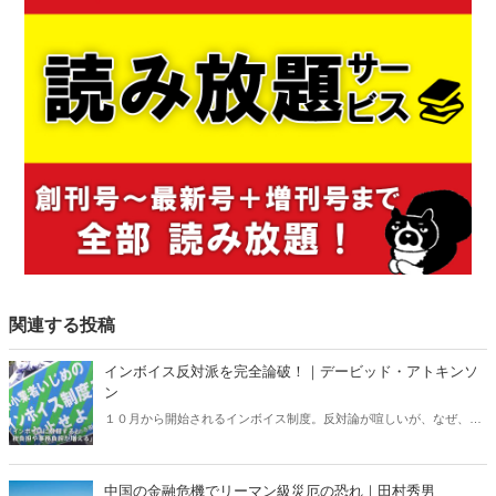
関連する投稿
インボイス反対派を完全論破！｜デービッド・アトキンソ
ン
１０月から開始されるインボイス制度。反対論が喧しいが、なぜ、子
供からお年寄りまで払っている消費税を、売上１０００万円以下の事
業者というだけで、免除されるのか。 まったく道理が通らない！
中国の金融危機でリーマン級災厄の恐れ｜田村秀男