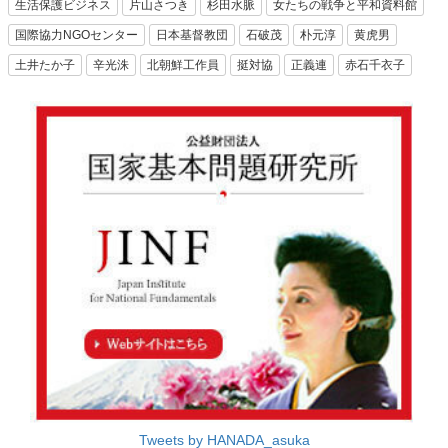
生活保護ビジネス
片山さつき
杉田水脈
女たちの戦争と平和資料館
国際協力NGOセンター
日本基督教団
石破茂
朴元淳
黄虎男
土井たか子
辛光洙
北朝鮮工作員
挺対協
正義連
赤石千衣子
Tweets by HANADA_asuka