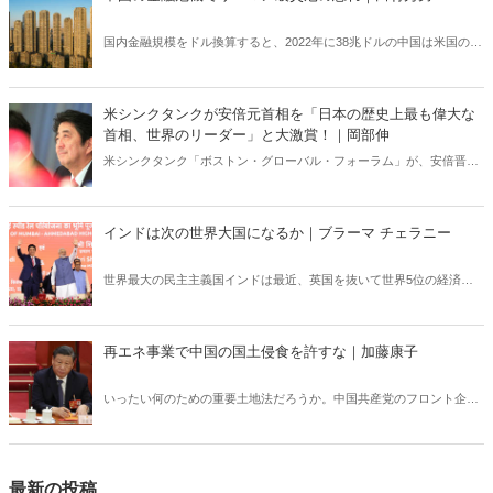
国内金融規模をドル換算すると、2022年に38兆ドルの中国は米国の21
兆ドルを圧倒する。そんな「金融超大国」の波乱は米国をはじめ世界
に及ぶ。
米シンクタンクが安倍元首相を「日本の歴史上最も偉大な
首相、世界のリーダー」と大激賞！｜岡部伸
米シンクタンク「ボストン・グローバル・フォーラム」が、安倍晋三
元首相を追悼する国際会議を開催、会議を主宰するマイケル・デュカ
キス元米マサチューセッツ州知事は「世界を平和と安定に導くリーダ
ーシップを発揮した安倍氏を失ったことは大変残念だ」と悼んだ。
インドは次の世界大国になるか｜ブラーマ チェラニー
世界最大の民主主義国インドは最近、英国を抜いて世界5位の経済大
国になった。今、インドは人口で中国を抜き去ろうとしている。中国
が世界一の人口大国でなくなるのは、少なくとも3世紀ぶりとなる。
再エネ事業で中国の国土侵食を許すな｜加藤康子
いったい何のための重要土地法だろうか。中国共産党のフロント企業
である上海電力が青森県で3件、風力発電事業の認可を受けている。
現場を視察してわかったことは、国として国民の財産と生命を守る意
志を放棄している日本の惨状だった。
最新の投稿