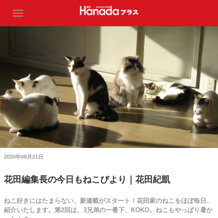
2020年08月21日
花田編集長の今日もねこびより｜花田紀凱
ねこ好きにはたまらない、新連載がスタート！花田家のねこをほぼ毎日、
紹介いたします。第2回は、3兄弟の一番下、KOKO。ねこもやっぱり暑か