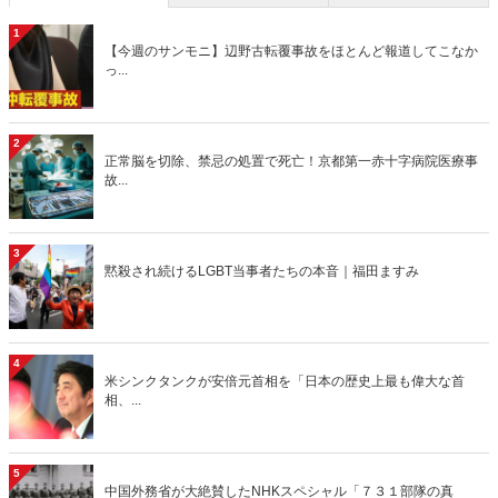
1
【今週のサンモニ】辺野古転覆事故をほとんど報道してこなか
っ...
2
正常脳を切除、禁忌の処置で死亡！京都第一赤十字病院医療事
故...
3
黙殺され続けるLGBT当事者たちの本音｜福田ますみ
4
米シンクタンクが安倍元首相を「日本の歴史上最も偉大な首
相、...
5
中国外務省が大絶賛したNHKスペシャル「７３１部隊の真