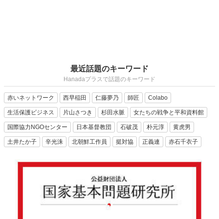
最近話題のキーワード
Hanadaプラスで話題のキーワード
赤いネットワーク
西早稲田
仁藤夢乃
師匠
Colabo
生活保護ビジネス
片山さつき
杉田水脈
女たちの戦争と平和資料館
国際協力NGOセンター
日本基督教団
石破茂
朴元淳
黄虎男
土井たか子
辛光洙
北朝鮮工作員
挺対協
正義連
赤石千衣子