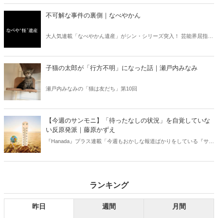
り」、略して【今週のサンモニ】。
不可解な事件の裏側｜なべやかん
大人気連載「なべやかん遺産」がシン・シリーズ突入！ 芸能界屈指の
コレクターであり、都市伝説、オカルト、スピリチュアルな話題が大
好きな芸人・なべやかんが蒐集した選りすぐりの「怪」な話を紹介！
信じるか信じないかは、あなた次第！ 芸能ニュース
子猫の太郎が「行方不明」になった話｜瀬戸内みなみ
瀬戸内みなみの「猫は友だち」第10回
【今週のサンモニ】「待ったなしの状況」を自覚していな
い反原発派｜藤原かずえ
『Hanada』プラス連載「今週もおかしな報道ばかりをしている『サン
デーモーニング』を藤原かずえさんがデータとロジックで滅多斬
り」、略して【今週のサンモニ】。
ランキング
昨日
週間
月間