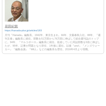
花田紀凱
https://hanada-plus.jp/articles/183
月刊『Hanada』編集長。1942年、東京生まれ。66年、文藝春秋入社。88年、『週
刊文春』編集長に就任。部数を51万部から76万部に伸ばして総合週刊誌のトップ
に。94年、『マルコポーロ』編集長に就任。低迷していた同誌部数を5倍に伸ばし
たが、95年、記事が問題となり辞任、1年後に退社。以後『uno!』『メンズウォー
カー』『編集会議』『WiLL』などの編集長を歴任。2016年4月より現職。