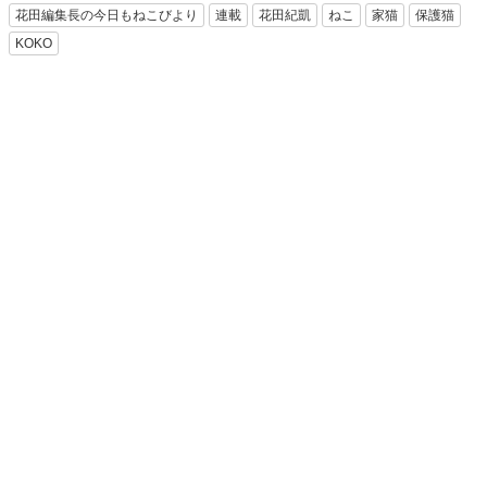
花田編集長の今日もねこびより
連載
花田紀凱
ねこ
家猫
保護猫
KOKO