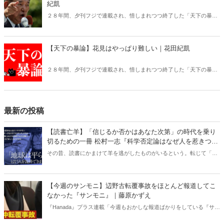
紀凱
２８年間、夕刊フジで連載され、惜しまれつつ終了した「天下の暴
論」が、Hanadaプラスで更にパワーアップして復活！
【天下の暴論】花見はやっぱり難しい｜花田紀凱
２８年間、夕刊フジで連載され、惜しまれつつ終了した「天下の暴
論」が、Hanadaプラスで更にパワーアップして復活！
最新の投稿
【読書亡羊】「信じるか否かはあなた次第」の時代を乗り
切るための一冊 松村一志『科学否定論はなぜ人を惹きつけ
るのか』（ちくま新書）｜梶原麻衣子
その昔、読書にかまけて羊を逃がしたものがいるという。転じて「読
書亡羊」は「重要なことを忘れて、他のことに夢中になること」を指
す四字熟語になった。だが時に仕事を放り出してでも、読むべき本が
ある。元月刊『Hanada』編集部員のライター・梶原がお送りする時事
【今週のサンモニ】辺野古転覆事故をほとんど報道してこ
書評！
なかった『サンモニ』｜藤原かずえ
『Hanada』プラス連載「今週もおかしな報道ばかりをしている『サン
デーモーニング』を藤原かずえさんがデータとロジックで滅多斬