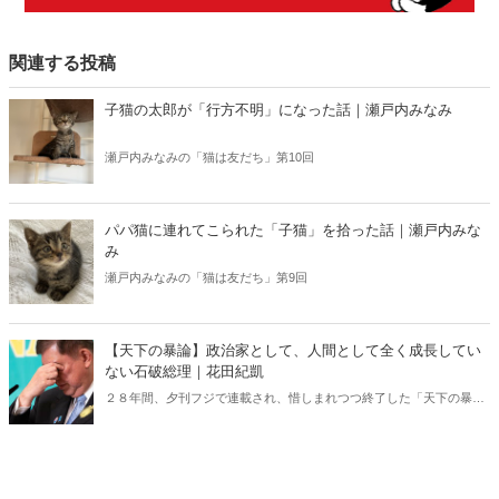
関連する投稿
子猫の太郎が「行方不明」になった話｜瀬戸内みなみ
瀬戸内みなみの「猫は友だち」第10回
パパ猫に連れてこられた「子猫」を拾った話｜瀬戸内みな
み
瀬戸内みなみの「猫は友だち」第9回
【天下の暴論】政治家として、人間として全く成長してい
ない石破総理｜花田紀凱
２８年間、夕刊フジで連載され、惜しまれつつ終了した「天下の暴
論」が、Hanadaプラスで更にパワーアップして復活！