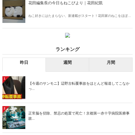
花田編集長の今日もねこびより｜花田紀凱
ねこ好きにはたまらない、新連載がスタート！花田家のねこをほぼ毎
日、紹介いたします。記念すべき第1回は「気が強いリスベット」。
ランキング
昨日
週間
月間
1
【今週のサンモニ】辺野古転覆事故をほとんど報道してこなか
っ...
2
正常脳を切除、禁忌の処置で死亡！京都第一赤十字病院医療事
故...