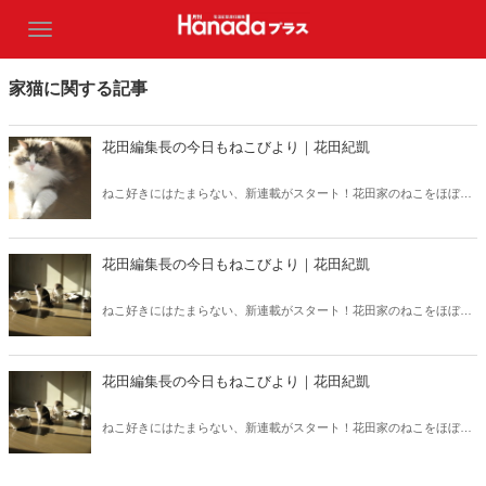
家猫に関する記事
花田編集長の今日もねこびより｜花田紀凱
ねこ好きにはたまらない、新連載がスタート！花田家のねこをほぼ
「毎日」、紹介いたします。第12回は、リジ―です。昨年12月に14歳
半ばで天国に旅立ったリジ―。窓からじっと庭を見ているリジーの姿
に、涙が止まりません……。
花田編集長の今日もねこびより｜花田紀凱
ねこ好きにはたまらない、新連載がスタート！花田家のねこをほぼ
「毎日」、紹介いたします。第11回は3兄弟のまんなか、MOMO(メ
ス)が初登場！お兄ちゃんのKIKIに寄り添うMOMO……♪
花田編集長の今日もねこびより｜花田紀凱
ねこ好きにはたまらない、新連載がスタート！花田家のねこをほぼ毎
日、紹介いたします。第9回は「とっても怖がりなリスベット」で
す。遠くで雷の音がすると――。