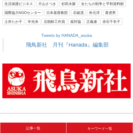
生活保護ビジネス
片山さつき
杉田水脈
女たちの戦争と平和資料館
国際協力NGOセンター
日本基督教団
石破茂
朴元淳
黄虎男
土井たか子
辛光洙
北朝鮮工作員
挺対協
正義連
赤石千衣子
Tweets by HANADA_asuka
飛鳥新社 月刊『Hanada』編集部
記事一覧
キーワード一覧