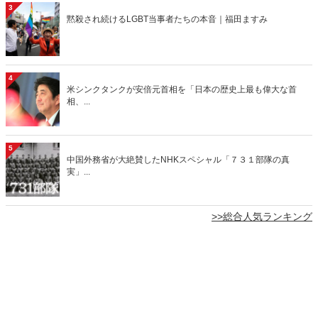
3
黙殺され続けるLGBT当事者たちの本音｜福田ますみ
4
米シンクタンクが安倍元首相を「日本の歴史上最も偉大な首
相、...
5
中国外務省が大絶賛したNHKスペシャル「７３１部隊の真
実」...
>>総合人気ランキング