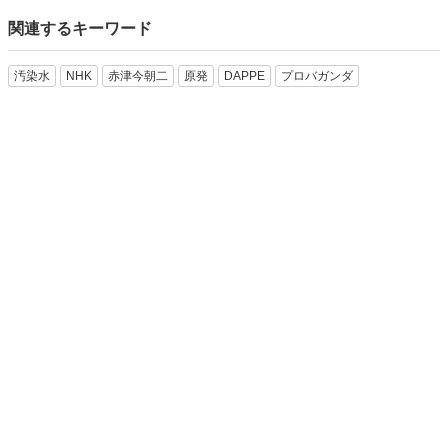
関連するキーワード
汚染水
NHK
赤津今朝二
原発
DAPPE
プロバガンダ