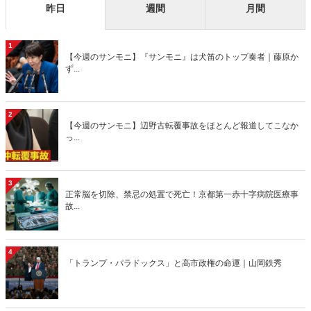
昨日
週間
月間
1
【今週のサンモニ】『サンモニ』は犬笛のトップ奏者｜藤原か
ず...
2
【今週のサンモニ】辺野古転覆事故をほとんど報道してこなか
っ...
3
正常脳を切除、禁忌の処置で死亡！京都第一赤十字病院医療事
故...
4
「トランプ・パラドックス」と高市政権の命運｜山岡鉄秀