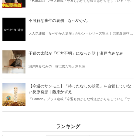
『Hanada』プラス連載「今週もおかしな報道ばかりをしている『サン
デーモーニング』を藤原かずえさんがデータとロジックで滅多斬
り」、略して【今週のサンモニ】。
不可解な事件の裏側｜なべやかん
大人気連載「なべやかん遺産」がシン・シリーズ突入！ 芸能界屈指の
コレクターであり、都市伝説、オカルト、スピリチュアルな話題が大
好きな芸人・なべやかんが蒐集した選りすぐりの「怪」な話を紹介！
信じるか信じないかは、あなた次第！ 芸能ニュース
子猫の太郎が「行方不明」になった話｜瀬戸内みなみ
瀬戸内みなみの「猫は友だち」第10回
【今週のサンモニ】「待ったなしの状況」を自覚していな
い反原発派｜藤原かずえ
『Hanada』プラス連載「今週もおかしな報道ばかりをしている『サン
デーモーニング』を藤原かずえさんがデータとロジックで滅多斬
り」、略して【今週のサンモニ】。
ランキング