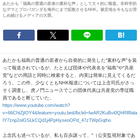
あたかも「福島の普通の若者の素朴な声」として大々的に報道。非科学的
なデマとプロパガンダを海外にまで拡散させるNHK。被災地を今もなお苦
しめ続けるメディアの大罪。
あたかも福島の普通の若者から自発的に発生した“素朴な声”を装
って報道されているが、たとえば団体や代表名を“福島”や“共産
党”などの用語と同時に検索すると、内実は簡単に見えてくるだ
ろう。この件、少なくともNHK報道については上念司氏がさっ
そく調査し、虎ノ門ニュースでこの団体代表は共産党の専従職
員であると断じていた。
https://www.youtube.com/watch?
v=66ChtZjIOY4&feature=youtu.be&fbclid=IwAR2KuBvi0QhRlf8ala
IY7znp2olGSLkCQd1j4PpHyseoOPd_47zTWpGqtho
上念氏も述べているが、私も百歩譲って、“（公安監視対象であ