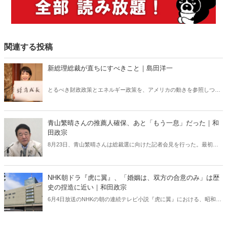
関連する投稿
新総理総裁が直ちにすべきこと｜島田洋一
とるべき財政政策とエネルギー政策を、アメリカの動きを参照しつつ
検討する。自民党総裁候補者たちは「世界の潮流」を本当に理解して
いるのだろうか？
青山繁晴さんの推薦人確保、あと「もう一息」だった｜和
田政宗
8月23日、青山繁晴さんは総裁選に向けた記者会見を行った。最初に
立候補を表明した小林鷹之さんに次ぐ2番目の表明だったが、想定外
のことが起きた。NHKなど主要メディアのいくつかが、立候補表明者
として青山さんを扱わなかったのである――。（サムネイルは「青山
NHK朝ドラ『虎に翼』、「婚姻は、双方の合意のみ」は歴
繁晴チャンネル・ぼくらの国会」より）
史の捏造に近い｜和田政宗
6月4日放送のNHKの朝の連続テレビ小説『虎に翼』における、昭和
22（1947）年の民法改正についてのナレーションが物議を醸している
――。NHKはなぜ婚姻は「両性の合意」ではなく「双方の合意」とナ