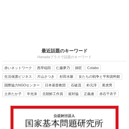
最近話題のキーワード
Hanadaプラスで話題のキーワード
赤いネットワーク
西早稲田
仁藤夢乃
師匠
Colabo
生活保護ビジネス
片山さつき
杉田水脈
女たちの戦争と平和資料館
国際協力NGOセンター
日本基督教団
石破茂
朴元淳
黄虎男
土井たか子
辛光洙
北朝鮮工作員
挺対協
正義連
赤石千衣子