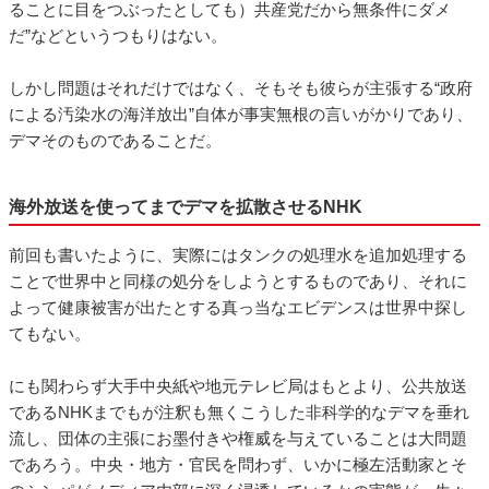
ることに目をつぶったとしても）共産党だから無条件にダメ
だ”などというつもりはない。
しかし問題はそれだけではなく、そもそも彼らが主張する“政府
による汚染水の海洋放出”自体が事実無根の言いがかりであり、
デマそのものであることだ。
海外放送を使ってまでデマを拡散させるNHK
前回も書いたように、実際にはタンクの処理水を追加処理する
ことで世界中と同様の処分をしようとするものであり、それに
よって健康被害が出たとする真っ当なエビデンスは世界中探し
てもない。
にも関わらず大手中央紙や地元テレビ局はもとより、公共放送
であるNHKまでもが注釈も無くこうした非科学的なデマを垂れ
流し、団体の主張にお墨付きや権威を与えていることは大問題
であろう。中央・地方・官民を問わず、いかに極左活動家とそ