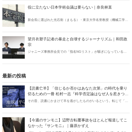
役に立たない日本学術会議は要らない｜奈良林直
新会長に選ばれた光石衛（まもる）・東京大学名誉教授（機械工学）
は、菅義偉前首相が任命を拒否した6人について「改めて任命を求め
ていく」と語っており、左翼イデオロギーによる学術会議支配が今も
続いていることが分かる。
望月衣塑子記者の暴走と自壊するジャーナリズム｜和田政
宗
ジャニーズ事務所会見での「指名NGリスト」が騒ぎになっている
が、そもそも記者会見とは何か、ジャーナリズムとは何か、それらを
はき違えた人物たちにより我が国のジャーナリズムが破壊されること
は、ジャーナリズム出身者としても許せない。（サムネイルは
YouTubeより）
最新の投稿
【読書亡羊】「信じるか否かはあなた次第」の時代を乗り
切るための一冊 松村一志『科学否定論はなぜ人を惹きつけ
るのか』（ちくま新書）｜梶原麻衣子
その昔、読書にかまけて羊を逃がしたものがいるという。転じて「読
書亡羊」は「重要なことを忘れて、他のことに夢中になること」を指
す四字熟語になった。だが時に仕事を放り出してでも、読むべき本が
ある。元月刊『Hanada』編集部員のライター・梶原がお送りする時事
【今週のサンモニ】辺野古転覆事故をほとんど報道してこ
書評！
なかった『サンモニ』｜藤原かずえ