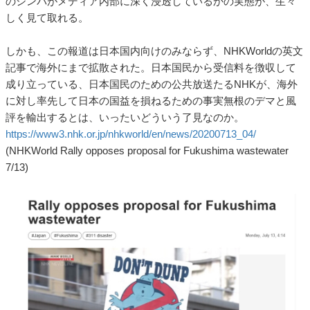
のシンパがメディア内部に深く浸透しているかの実態が、生々
しく見て取れる。
しかも、この報道は日本国内向けのみならず、NHKWorldの英文
記事で海外にまで拡散された。日本国民から受信料を徴収して
成り立っている、日本国民のための公共放送たるNHKが、海外
に対し率先して日本の国益を損ねるための事実無根のデマと風
評を輸出するとは、いったいどういう了見なのか。
https://www3.nhk.or.jp/nhkworld/en/news/20200713_04/
(NHKWorld Rally opposes proposal for Fukushima wastewater
7/13)