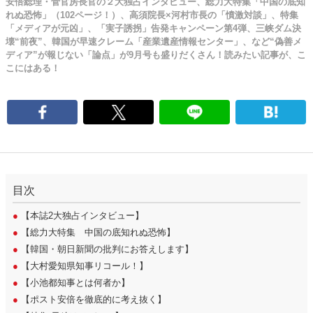
安倍総理・菅官房長官の２大独占インタビュー、総力大特集「中国の底知
れぬ恐怖」（102ページ！）、高須院長×河村市長の「憤激対談」、特集
「メディアが元凶」、「実子誘拐」告発キャンペーン第4弾、三峡ダム決
壊“前夜”、韓国が早速クレーム「産業遺産情報センター」、など“偽善メ
ディア”が報じない「論点」が9月号も盛りだくさん！読みたい記事が、こ
こにはある！
目次
●
【本誌2大独占インタビュー】
●
【総力大特集 中国の底知れぬ恐怖】
●
【韓国・朝日新聞の批判にお答えします】
●
【大村愛知県知事リコール！】
●
【小池都知事とは何者か】
●
【ポスト安倍を徹底的に考え抜く】