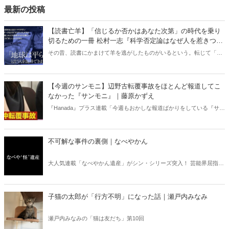
最新の投稿
【読書亡羊】「信じるか否かはあなた次第」の時代を乗り
切るための一冊 松村一志『科学否定論はなぜ人を惹きつけ
るのか』（ちくま新書）｜梶原麻衣子
その昔、読書にかまけて羊を逃がしたものがいるという。転じて「読
書亡羊」は「重要なことを忘れて、他のことに夢中になること」を指
す四字熟語になった。だが時に仕事を放り出してでも、読むべき本が
ある。元月刊『Hanada』編集部員のライター・梶原がお送りする時事
【今週のサンモニ】辺野古転覆事故をほとんど報道してこ
書評！
なかった『サンモニ』｜藤原かずえ
『Hanada』プラス連載「今週もおかしな報道ばかりをしている『サン
デーモーニング』を藤原かずえさんがデータとロジックで滅多斬
り」、略して【今週のサンモニ】。
不可解な事件の裏側｜なべやかん
大人気連載「なべやかん遺産」がシン・シリーズ突入！ 芸能界屈指の
コレクターであり、都市伝説、オカルト、スピリチュアルな話題が大
好きな芸人・なべやかんが蒐集した選りすぐりの「怪」な話を紹介！
信じるか信じないかは、あなた次第！ 芸能ニュース
子猫の太郎が「行方不明」になった話｜瀬戸内みなみ
瀬戸内みなみの「猫は友だち」第10回