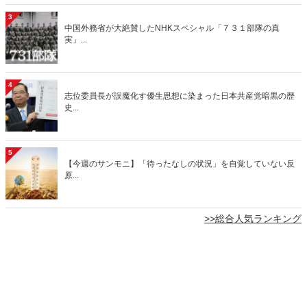
3
中国外務省が大絶賛したNHKスペシャル「７３１部隊の真
実」...
4
志位委員長が誤魔化す優生思想に染まった日本共産党暗黒の歴
史...
5
【今週のサンモニ】「待ったなしの状況」を自覚していない反
原...
>>総合人気ランキング