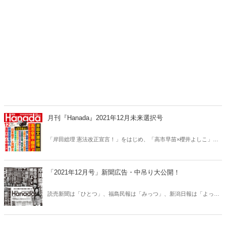
月刊『Hanada』2021年12月未来選択号
「岸田総理 憲法改正宣言！」をはじめ、「高市早苗×櫻井よしこ」の
特別大型対談、総力大特集「日本の争点！」、総力特集「習近平の限
界！」、特集「眞子様ご結婚問題の核心！」、「新・創価学会研
究」、「コロナ禍、徹底検証！」、グラビア特集「追悼・すぎやまこ
「2021年12月号」新聞広告・中吊り大公開！
ういち」など12月号も読みどころが満載！読みたいニュース、知りた
いニュースがここにある！
読売新聞は「ひとつ」、福島民報は「みっつ」、新潟日報は「よっ
つ」、久しぶりに伏字が発生！各新聞社の度量なのか、それと
も…？ 広告がおもしろければ、雑誌もおもしろい！雑誌がおもしろ
ければ、広告もおもしろい！いま読みたい記事が、ここにはある！