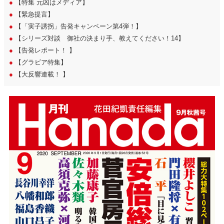
●
【特集 元凶はメディア】
●
【緊急提言】
●
【「実子誘拐」告発キャンペーン第4弾！】
●
【シリーズ対談 御社の決まり手、教えてください！14】
●
【告発レポート！ 】
●
【グラビア特集】
●
【大反響連載！ 】