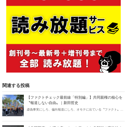
関連する投稿
【ファクトチェック最前線「特別編」】共同親権の核心を
〝報道しない自由〟｜新田哲史
虚偽事実にしろ、偏向報道にしろ、オモテに出ている〝ファクト〟は
検証しやすい。しかし世の中には、メディアが存在をひた隠しにする
ファクトも。ネットでは「報道しない自由」と揶揄するが、最近筆者
がその対象になっていると感じるのが共同親権の問題だ。