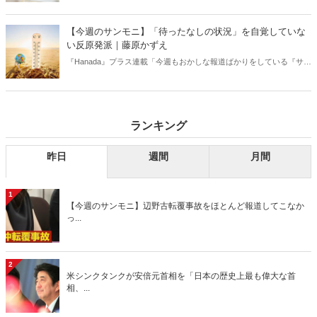
【今週のサンモニ】「待ったなしの状況」を自覚していな
い反原発派｜藤原かずえ
『Hanada』プラス連載「今週もおかしな報道ばかりをしている『サン
デーモーニング』を藤原かずえさんがデータとロジックで滅多斬
り」、略して【今週のサンモニ】。
ランキング
昨日
週間
月間
1
【今週のサンモニ】辺野古転覆事故をほとんど報道してこなか
っ...
2
米シンクタンクが安倍元首相を「日本の歴史上最も偉大な首
相、...