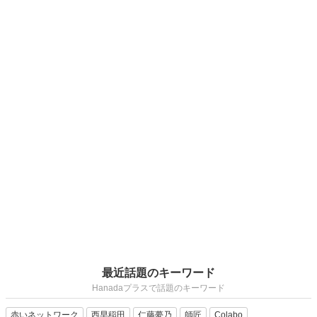
最近話題のキーワード
Hanadaプラスで話題のキーワード
赤いネットワーク
西早稲田
仁藤夢乃
師匠
Colabo