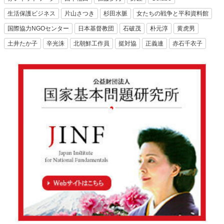
生活保護ビジネス
片山さつき
杉田水脈
女たちの戦争と平和資料館
国際協力NGOセンター
日本基督教団
石破茂
朴元淳
黄虎男
土井たか子
辛光洙
北朝鮮工作員
挺対協
正義連
赤石千衣子