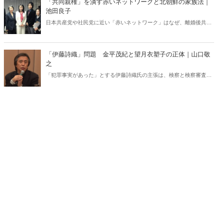
「共同親権」を潰す赤いネットワークと北朝鮮の家族法｜
池田良子
日本共産党や社民党に近い「赤いネットワーク」はなぜ、離婚後共同
親権制に反対するのか。彼らの本当の目的は、「離婚後も男性による
女性と子供の支配が継続することを断固阻止する」ことにある――。
（画像は駒崎弘樹氏twitterより）
「伊藤詩織」問題 金平茂紀と望月衣塑子の正体｜山口敬
之
「犯罪事実があった」とする伊藤詩織氏の主張は、検察と検察審査会
によって、2度にわたって退けられた。日本の法制度上、刑事事件と
しては完全に終結し、伊藤氏の私を犯罪者にしようという目論見は失
敗に終わったのである。ところが、私に一切取材依頼や問い合わせを
行わないで、新聞やテレビで発信をしたり、記者会見で発言をしたり
した人物が、少なくとも2名いる。そのうちのひとりが金平茂紀であ
り、もうひとりが望月衣塑子である――。（初出：月刊『Hanada』
2018年1月号）