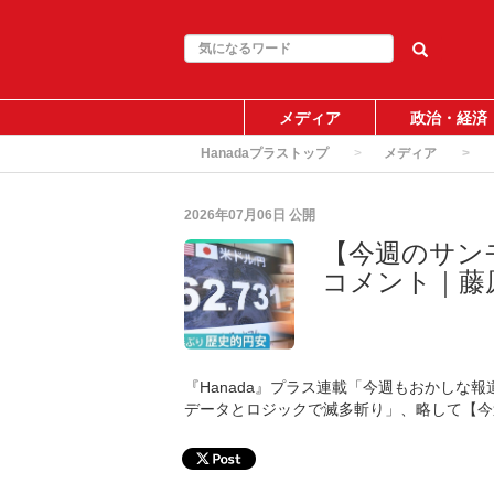
メディア
政治・経済
Hanadaプラストップ
メディア
2026年07月06日
公開
【今週のサン
コメント｜藤
『Hanada』プラス連載「今週もおかしな
データとロジックで滅多斬り」、略して【今