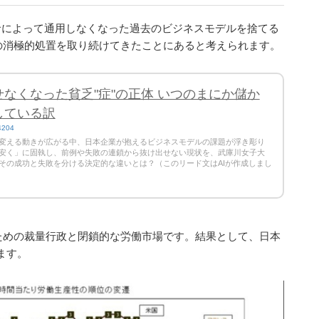
命によって通用しなくなった過去のビジネスモデルを捨てる
の消極的処置を取り続けてきたことにあると考えられます。
なくなった貧乏"症"の正体 いつのまにか儲か
している訳
24204
変える動きが広がる中、日本企業が抱えるビジネスモデルの課題が浮き彫り
安く」に固執し、前例や失敗の連鎖から抜け出せない現状を、武庫川女子大
その成功と失敗を分ける決定的な違いとは？（このリード文はAIが作成しまし
ための裁量行政と閉鎖的な労働市場です。結果として、日本
ます。