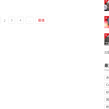
3
4
3
4
...
最後
2
5
>
最
H
赤
C
杉
国
朴