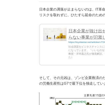
日本企業の凋落が止まらないのは、IT革
リスクを取れずに、ひたすら延命のため
日本企業が抜け出せ
らない事業が氾濫
https://toyokeizai.net/articles/-/7
社会課題をビジネスチャンスに
になっています。「いいものを
教授・岸本義之氏が徹底解説。
た）
そして、その元凶は、ゾンビ企業救済の
の労働生産性はG7で最下位を独走してい