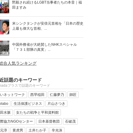
黙殺され続けるLGBT当事者たちの本音｜福
田ますみ
米シンクタンクが安倍元首相を「日本の歴史
上最も偉大な首相、...
中国外務省が大絶賛したNHKスペシャル
「７３１部隊の真実」...
>総合人気ランキング
近話題のキーワード
anadaプラスで話題のキーワード
いネットワーク
西早稲田
仁藤夢乃
師匠
olabo
生活保護ビジネス
片山さつき
田水脈
女たちの戦争と平和資料館
際協力NGOセンター
日本基督教団
石破茂
元淳
黄虎男
土井たか子
辛光洙