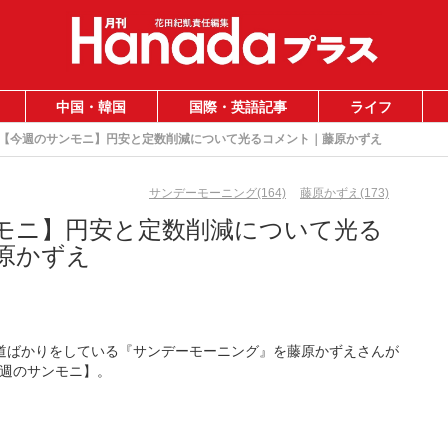
中国・韓国
国際・英語記事
ライフ
【今週のサンモニ】円安と定数削減について光るコメント｜藤原かずえ
サンデーモーニング(164)
藤原かずえ(173)
モニ】円安と定数削減について光る
原かずえ
報道ばかりをしている『サンデーモーニング』を藤原かずえさんが
週のサンモニ】。