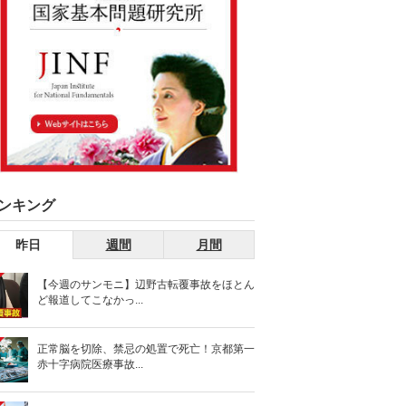
ンキング
昨日
週間
月間
【今週のサンモニ】辺野古転覆事故をほとん
ど報道してこなかっ...
正常脳を切除、禁忌の処置で死亡！京都第一
赤十字病院医療事故...