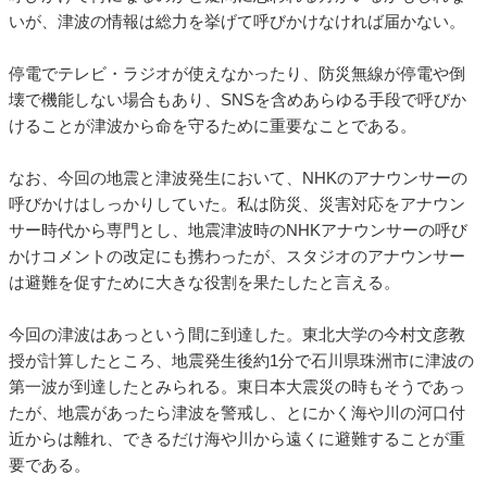
いが、津波の情報は総力を挙げて呼びかけなければ届かない。
停電でテレビ・ラジオが使えなかったり、防災無線が停電や倒
壊で機能しない場合もあり、SNSを含めあらゆる手段で呼びか
けることが津波から命を守るために重要なことである。
なお、今回の地震と津波発生において、NHKのアナウンサーの
呼びかけはしっかりしていた。私は防災、災害対応をアナウン
サー時代から専門とし、地震津波時のNHKアナウンサーの呼び
かけコメントの改定にも携わったが、スタジオのアナウンサー
は避難を促すために大きな役割を果たしたと言える。
今回の津波はあっという間に到達した。東北大学の今村文彦教
授が計算したところ、地震発生後約1分で石川県珠洲市に津波の
第一波が到達したとみられる。東日本大震災の時もそうであっ
たが、地震があったら津波を警戒し、とにかく海や川の河口付
近からは離れ、できるだけ海や川から遠くに避難することが重
要である。