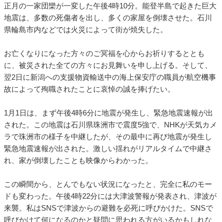
正月の一家団欒が一変した午後4時10分。能登半島で起きた巨大
地震は、多数の死傷者を出し、多くの家屋を倒壊させた。石川
県輪島市内などでは火災によって街が焼失した。
お亡くなりになった方々のご冥福を心からお祈りするととも
に、被災された全ての方々にお見舞いを申し上げる。そして、
翌2日に新潟への支援物資輸送中の海上保安庁の職員が航空機事
故によって殉職されたことに哀悼の誠を捧げたい。
1月1日は、まず午後4時6分に地震が発生し、緊急地震速報が出
された。この地震は石川県珠洲市で震度5強で、NHKが天気カメ
ラで珠洲市の様子を中継したが、その最中に再び地震が発生し
緊急地震速報が出された。激しい揺れがリアルタイムで中継さ
れ、家が倒壊したことも映像からわかった。
この瞬間から、とんでもない状況になったと、完全に私のモー
ドも変わった。午後4時22分には大津波警報が発表され、津波が
来襲。私はSNSで津波からの避難を必死に呼びかけた。SNSで
呼びかけて何になるのかと疑問に思われる方がいるかもしれな