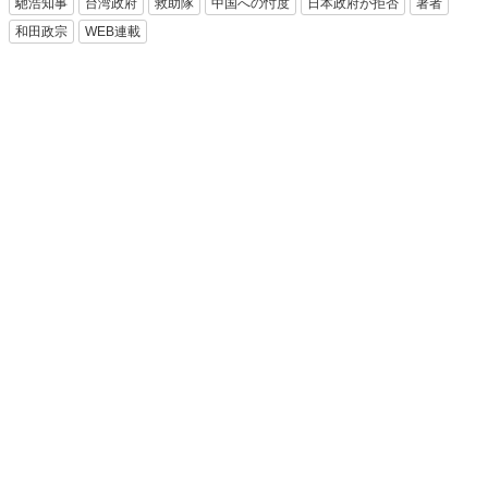
馳浩知事
台湾政府
救助隊
中国への忖度
日本政府が拒否
著者
和田政宗
WEB連載