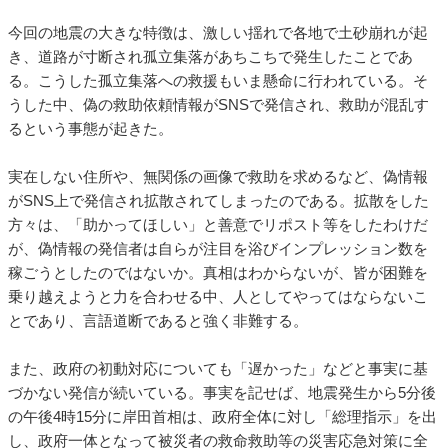
今回の地震の大きな特徴は、激しい揺れで各地で土砂崩れが起
き、道路が寸断され孤立集落があちこちで発生したことであ
る。こうした孤立集落への救援もいま懸命に行われている。そ
うした中、偽の救助依頼情報がSNSで発信され、救助が混乱す
るという事態が起きた。
実在しない住所や、無関係の画像で救助を求めるなど、偽情報
がSNS上で発信され拡散されてしまったのである。拡散をした
方々は、「助かってほしい」と善意でリポスト等をしたわけだ
が、偽情報の発信者は自らが注目を浴びインプレッション数を
稼ごうとしたのではないか。真相はわからないが、皆が困難を
乗り越えようと力を合わせる中、人としてやってはならないこ
とであり、言語道断であると強く非難する。
また、政府の初動対応についても「遅かった」などと事実に基
づかない発信が続いている。事実を記せば、地震発生から5分後
の午後4時15分に岸田首相は、政府全体に対し「総理指示」を出
し、政府一体となって被災者の救命救助等の災害応急対策に全