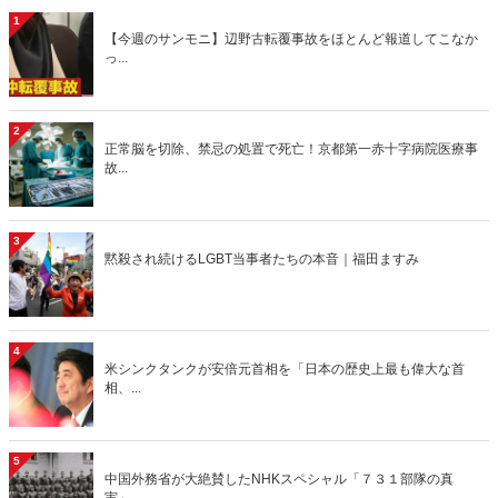
1
【今週のサンモニ】辺野古転覆事故をほとんど報道してこなか
っ...
2
正常脳を切除、禁忌の処置で死亡！京都第一赤十字病院医療事
故...
3
黙殺され続けるLGBT当事者たちの本音｜福田ますみ
4
米シンクタンクが安倍元首相を「日本の歴史上最も偉大な首
相、...
5
中国外務省が大絶賛したNHKスペシャル「７３１部隊の真
実」...