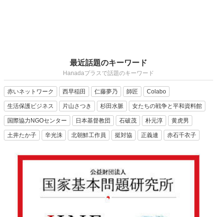
最近話題のキーワード
Hanadaプラスで話題のキーワード
赤いネットワーク
西早稲田
仁藤夢乃
師匠
Colabo
生活保護ビジネス
片山さつき
杉田水脈
女たちの戦争と平和資料館
国際協力NGOセンター
日本基督教団
石破茂
朴元淳
黄虎男
土井たか子
辛光洙
北朝鮮工作員
挺対協
正義連
赤石千衣子