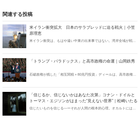
関連する投稿
米イラン衝突拡大 日本のサラブレッドに迫る戦火｜小笠
原理恵
米イラン衝突は、もはや遠い中東の出来事ではない。湾岸全域が戦域
化するなか、その影響は日本にも及びつつある。石油備蓄やエネルギ
ー価格の高騰については多く報じられているが、見落とされがちな問
題がある。邦人保護は万全なのか。そして、国際舞台に立つ日本のサ
「トランプ・パラドックス」と高市政権の命運｜山岡鉄秀
ラブレッドの安全は守られるのか。戦火は思わぬところに影を落とし
ている――。
石破政権が残した「相互関税＋80兆円投資」ディールは、高市政権に
重い宿題を突きつけている。トランプの“ふたつの顔”が日本を救うの
か、縛るのか──命運は、このパラドックスをどう反転できるかにかか
っている。
「信じるか、信じないかはあなた次第」コナン・ドイルと
トーマス・エジソンがはまった“見えない世界”｜松崎いたる
信じたいものを信じる―ーそれが人間の根本的心理。オカルトにはま
った偉人たち。コナン・ドイルとトーマス・エジソンが追い求めた
「妖精」と「心霊」。私たちは、ドイルやエジソンの試行錯誤を「馬
鹿げている」などと笑うことは決してできない。