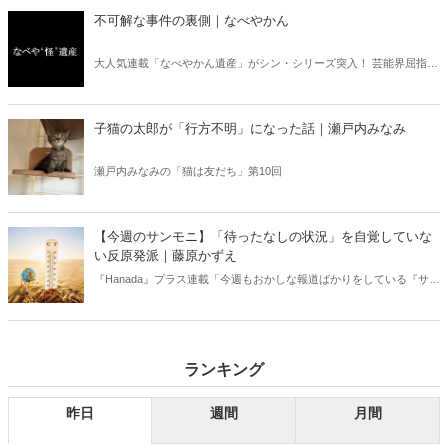
不可解な事件の裏側｜なべやかん
大人気連載「なべやかん遺産」がシン・シリーズ突入！ 芸能界屈指の
コレクターであり、都市伝説、オカルト、スピリチュアルな話題が大
好きな芸人・なべやかんが蒐集した選りすぐりの「怪」な話を紹介！
信じるか信じないかは、あなた次第！ 芸能ニュース
子猫の太郎が「行方不明」になった話｜瀬戸内みなみ
瀬戸内みなみの「猫は友だち」第10回
【今週のサンモニ】「待ったなしの状況」を自覚していな
い反原発派｜藤原かずえ
『Hanada』プラス連載「今週もおかしな報道ばかりをしている『サン
デーモーニング』を藤原かずえさんがデータとロジックで滅多斬
り」、略して【今週のサンモニ】。
ランキング
昨日
週間
月間