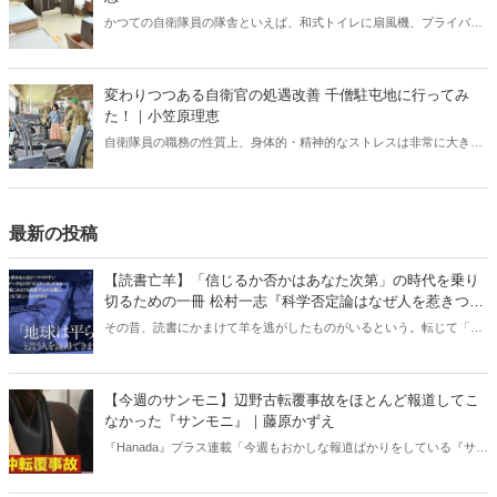
かつての自衛隊員の隊舎といえば、和式トイレに扇風機、プライバシ
ーに配慮がない部屋配置といった「昭和スタイル」の名残が色濃く残
っていた。だが今、そのイメージは大きく変わろうとしている。兵庫
県伊丹市にある千僧駐屯地（せんぞちゅうとんち）を取材した。
変わりつつある自衛官の処遇改善 千僧駐屯地に行ってみ
た！｜小笠原理恵
自衛隊員の職務の性質上、身体的・精神的なストレスは非常に大き
い。こうしたなかで、しっかりと休息できる環境が整っていなけれ
ば、有事や災害時に本来の力を発揮することは難しい。今回は変わり
つつある現場を取材した。
最新の投稿
【読書亡羊】「信じるか否かはあなた次第」の時代を乗り
切るための一冊 松村一志『科学否定論はなぜ人を惹きつけ
るのか』（ちくま新書）｜梶原麻衣子
その昔、読書にかまけて羊を逃がしたものがいるという。転じて「読
書亡羊」は「重要なことを忘れて、他のことに夢中になること」を指
す四字熟語になった。だが時に仕事を放り出してでも、読むべき本が
ある。元月刊『Hanada』編集部員のライター・梶原がお送りする時事
【今週のサンモニ】辺野古転覆事故をほとんど報道してこ
書評！
なかった『サンモニ』｜藤原かずえ
『Hanada』プラス連載「今週もおかしな報道ばかりをしている『サン
デーモーニング』を藤原かずえさんがデータとロジックで滅多斬
り」、略して【今週のサンモニ】。