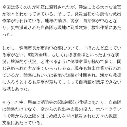
今回は多くの方が即座に避難されたが、津波による大きな被害
が段々とわかってきている。そして、発災当初から懸命な救出
作業が行われている。地域の消防、警察、自治体が中心とな
り、災害派遣された自衛隊も現地に到着次第、救出作業にあた
った。
しかし、珠洲市長が市内中心部について、「ほとんど立ってい
る家がない。9割方全壊、もしくはほぼ全壊といったような状
況。壊滅的な状況」と述べるように倒壊家屋が極めて多く、閉
じ込められた方が多くいらっしゃる。現在も救出作業が行われ
ているが、陸路においては各地で道路が寸断され、海から救援
に入ろうとするも岸壁が落ちてしまって自衛艦が接岸できない
地域もあった。
そうした中、懸命に消防等の関係機関が救援にあたり、自衛隊
は陸路だけでなく、空からの救出や支援の投入、ホバークラフ
トで海からの上陸をはじめ総力を挙げ被災された方々の救援、
支援にあたっている。