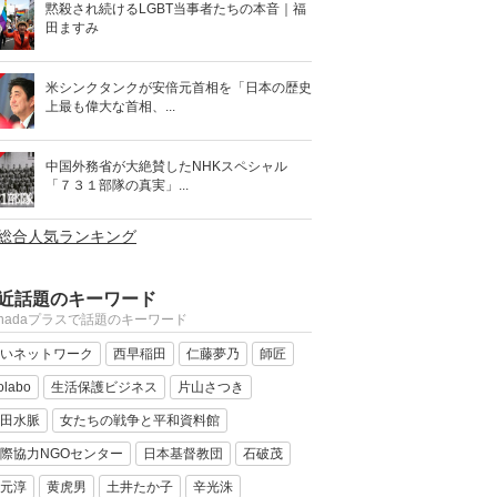
黙殺され続けるLGBT当事者たちの本音｜福
田ますみ
米シンクタンクが安倍元首相を「日本の歴史
上最も偉大な首相、...
中国外務省が大絶賛したNHKスペシャル
「７３１部隊の真実」...
>総合人気ランキング
近話題のキーワード
anadaプラスで話題のキーワード
いネットワーク
西早稲田
仁藤夢乃
師匠
olabo
生活保護ビジネス
片山さつき
田水脈
女たちの戦争と平和資料館
際協力NGOセンター
日本基督教団
石破茂
元淳
黄虎男
土井たか子
辛光洙