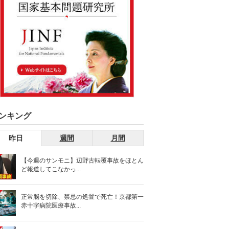
ンキング
昨日
週間
月間
【今週のサンモニ】辺野古転覆事故をほとん
ど報道してこなかっ...
正常脳を切除、禁忌の処置で死亡！京都第一
赤十字病院医療事故...