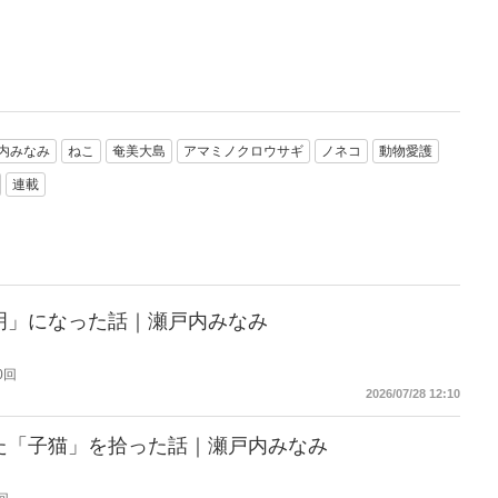
内みなみ
ねこ
奄美大島
アマミノクロウサギ
ノネコ
動物愛護
連載
明」になった話｜瀬戸内みなみ
0回
2026/07/28 12:10
た「子猫」を拾った話｜瀬戸内みなみ