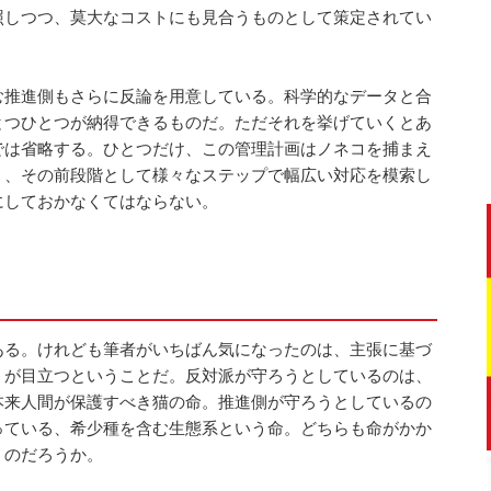
照しつつ、莫大なコストにも見合うものとして策定されてい
む推進側もさらに反論を用意している。科学的なデータと合
とつひとつが納得できるものだ。ただそれを挙げていくとあ
では省略する。ひとつだけ、この管理計画はノネコを捕まえ
く、その前段階として様々なステップで幅広い対応を模索し
にしておかなくてはならない。
ある。けれども筆者がいちばん気になったのは、主張に基づ
うが目立つということだ。反対派が守ろうとしているのは、
本来人間が保護すべき猫の命。推進側が守ろうとしているの
っている、希少種を含む生態系という命。どちらも命がかか
うのだろうか。