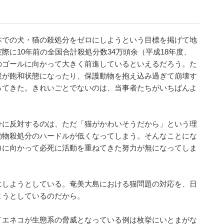
本での犬・猫の殺処分をゼロにしようという目標を掲げて地
際に10年前の全国合計殺処分数34万頭余（平成18年度、
のゴールに向かって大きく前進しているといえるだろう。た
設が飽和状態になったり、保護動物を抱え込み過ぎて崩壊す
ってきた。きれいごとでないのは、当事者たちがいちばんよ
分に反対するのは、ただ「猫がかわいそうだから」という理
動物殺処分のハードルが低くなってしまう。そんなことにな
ロに向かって必死に活動を重ねてきた努力が無になってしま
にしようとしている。奄美大島における猫問題の対応を、日
ようとしているのだから。
イエネコが生態系の脅威となっている例は枚挙にいとまがな