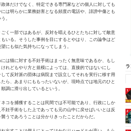
行政体だけでなく、特定できる専門家などの個人に対しても
かには明らかに業務妨害となる頻度の電話や、誹謗中傷とも
いう。
りごく一部ではあるが、反対を唱えるひとたちに対して敵意
ともいる。そうした事例を目にするとやはり、この論争はど
絶望にも似た気持ちになってしまう。
めには猫に対する不妊手術はまったく無意味であるか、もし
ラ
。けれどもやり方と規模によっては、直接的ではないにし
そして反対派の団体は病院まで設立してそれを実行に移す用
したら、あまりにももったいないが、現時点では地元のひと
、順調に滑り出しているという。
1
ノネコを捕獲することは民間では不可能であり、行政にしか
え不妊手術をした上であっても元の山中に戻せばいいとは反
2
を襲うであろうことは分かりきったことだからだ。
連れ出すことは個人にとってはかなりハードルが高い。もら