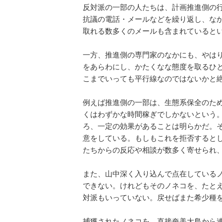
反対派の一部の人たちは、計画推進側の
抗議の電話・メールなどを繰り返し、な
取れる数多くのメールも含まれていると
一方、推進側の専門家のなかにも、やは
をあらわにし、かたくなな態度を取るひ
こまでいっても平行線なのではないかと
例えば推進側の一部は、生態系保全のた
くはわずかな時間稼ぎでしかないという
ろ、一定の効果があることは明らかだ。
意をしている。もしもこれを拒否すると
たちからの反応や相談が数多く寄せられ
また、山中深く入り込んで点在している
できない。けれどもそのノネコを、たと
対派もいっていない。戻せばまた希少種
捕獲されたノネコを、直接奄美大島から