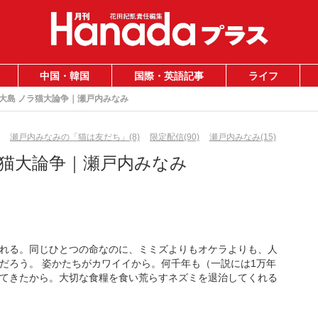
中国・韓国
国際・英語記事
ライフ
大島 ノラ猫大論争｜瀬戸内みなみ
瀬戸内みなみの「猫は友だち」(8)
限定配信(90)
瀬戸内みなみ(15)
ラ猫大論争｜瀬戸内みなみ
れる。同じひとつの命なのに、ミミズよりもオケラよりも、人
だろう。 姿かたちがカワイイから。何千年も（一説には1万年
てきたから。大切な食糧を食い荒らすネズミを退治してくれる