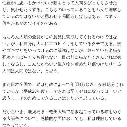
性豊かに思いもかけない行動をとって人間をびっくりさせた
り、笑わせたりする。こちらのいっていることをみんな理解し
ているのではないかと思わせる瞬間もしばしばある。つまり、
何もかもがカワイイのである。
もちろん人類の全員がこの意見に賛成してくれるわけではな
い。が、私自身は大いにエコヒイキをしているクチである。蚊
やゴキブリをやっつけるのに躊躇はないが、飼っていた老猫が
死ぬとしばらく立ち直れない。目の前に猫がたくさんいれば嬉
しくなるし、こんなかわいい生き物を虐めたり傷つけたりする
人間は人間ではない、と思う。
まだ日本全国で、猫は行政によって年間4万頭以上が殺処分され
ているが（平成28年度）、できれば早くゼロになってほしいと
思うし、そのためにできることはしたいと思っている。
だからいま、鹿児島県・奄美大島で巻き起こっている猫をめぐ
る大論争について、感情的な面においても、私は理解している
つもりでいる。