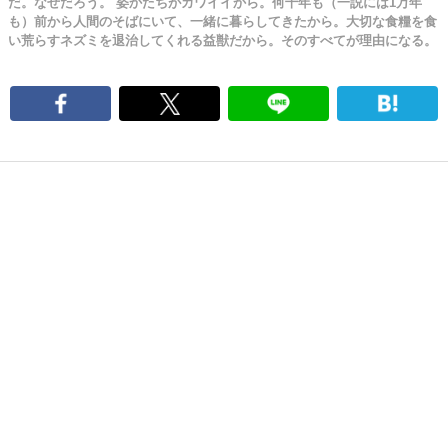
だ。なぜだろう。 姿かたちがカワイイから。何千年も（一説には1万年
も）前から人間のそばにいて、一緒に暮らしてきたから。大切な食糧を食
い荒らすネズミを退治してくれる益獣だから。そのすべてが理由になる。