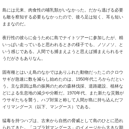
島には元来、肉食性の哺乳類がいなかった。だから逃げる必要
も敵を察知する必要もなかったので、後ろ足は短く、耳も短い
ままなのだ。
夜行性の彼らに会うために島でナイトツアーに参加したが、精
いっぱい走っていると思われるときの様子でも、ノソノソ、と
いう感じである。人間でも捕まえようと思えば捕まえられるそ
うだがさもありなん。
固有種とはいえ島のなかではありふれた動物だったこのクロウ
サギが急速に数を減らし始めたのは、1950年代ころからだとい
う。主な原因は島の振興のための森林伐採、道路建設、植林な
どによる生息地の減少や分断だ。1970年代、また新たな災難が
ウサギたちを襲う。ハブ対策と称して人間が島に持ち込んだフ
イリマングース（以下、マングース）である。
猛毒を持つハブは、古来から自然の脅威として島のひとに恐れ
られてきた。「コブラ対マングース」のイメージから大きな期