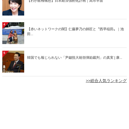
【わが政権構想】日本経済強靭化計画｜高市早苗
4
【赤いネットワークの闇】仁藤夢乃の師匠と〝西早稲田〟｜池
田...
5
韓国でも報じられない「尹錫悦大統領弾劾裁判」の真実 | 康...
>>総合人気ランキング