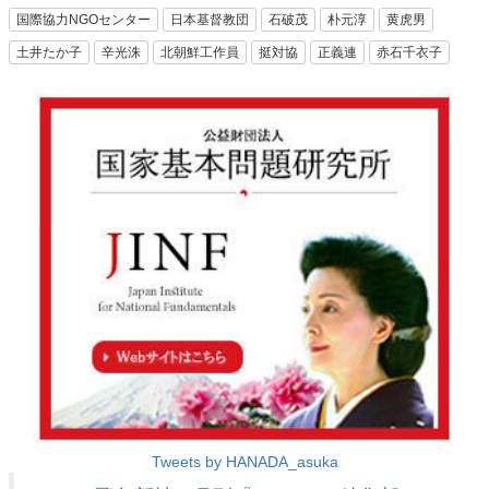
国際協力NGOセンター
日本基督教団
石破茂
朴元淳
黄虎男
土井たか子
辛光洙
北朝鮮工作員
挺対協
正義連
赤石千衣子
Tweets by HANADA_asuka