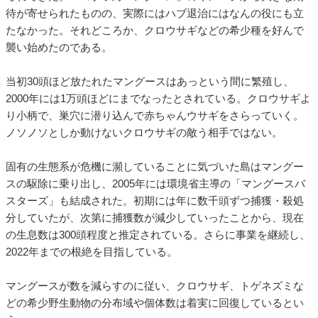
待が寄せられたものの、実際にはハブ退治にはなんの役にも立
たなかった。それどころか、クロウサギなどの希少種を好んで
襲い始めたのである。
当初30頭ほど放たれたマングースはあっという間に繁殖し、
2000年には1万頭ほどにまでなったとされている。クロウサギよ
り小柄で、巣穴に潜り込んで赤ちゃんウサギをさらっていく。
ノソノソとしか動けないクロウサギの敵う相手ではない。
固有の生態系が危機に瀕していることに気づいた島はマングー
スの駆除に乗り出し、2005年には環境省主導の「マングースバ
スターズ」も結成された。初期には年に数千頭ずつ捕獲・殺処
分していたが、次第に捕獲数が減少していったことから、現在
の生息数は300頭程度と推定されている。さらに事業を継続し、
2022年までの根絶を目指している。
マングースが数を減らすのに従い、クロウサギ、トゲネズミな
どの希少野生動物の分布域や個体数は着実に回復しているとい