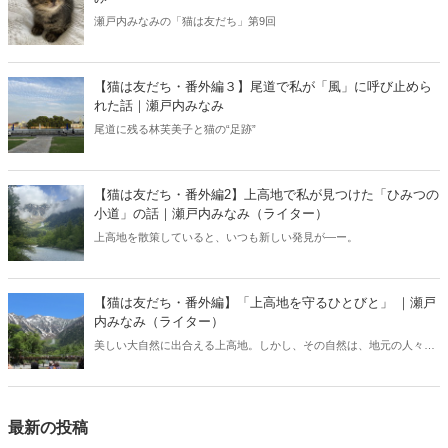
瀬戸内みなみの「猫は友だち」第9回
【猫は友だち・番外編３】尾道で私が「風」に呼び止めら
れた話｜瀬戸内みなみ
尾道に残る林芙美子と猫の“足跡”
【猫は友だち・番外編2】上高地で私が見つけた「ひみつの
小道」の話｜瀬戸内みなみ（ライター）
上高地を散策していると、いつも新しい発見が―ー。
【猫は友だち・番外編】「上高地を守るひとびと」 ｜瀬戸
内みなみ（ライター）
美しい大自然に出合える上高地。しかし、その自然は、地元の人々の
絶え間ざる努力によって保たれていた――。
最新の投稿