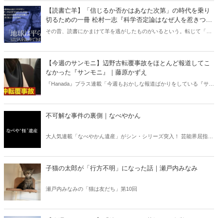
【読書亡羊】「信じるか否かはあなた次第」の時代を乗り
切るための一冊 松村一志『科学否定論はなぜ人を惹きつけ
るのか』（ちくま新書）｜梶原麻衣子
その昔、読書にかまけて羊を逃がしたものがいるという。転じて「読
書亡羊」は「重要なことを忘れて、他のことに夢中になること」を指
す四字熟語になった。だが時に仕事を放り出してでも、読むべき本が
ある。元月刊『Hanada』編集部員のライター・梶原がお送りする時事
【今週のサンモニ】辺野古転覆事故をほとんど報道してこ
書評！
なかった『サンモニ』｜藤原かずえ
『Hanada』プラス連載「今週もおかしな報道ばかりをしている『サン
デーモーニング』を藤原かずえさんがデータとロジックで滅多斬
り」、略して【今週のサンモニ】。
不可解な事件の裏側｜なべやかん
大人気連載「なべやかん遺産」がシン・シリーズ突入！ 芸能界屈指の
コレクターであり、都市伝説、オカルト、スピリチュアルな話題が大
好きな芸人・なべやかんが蒐集した選りすぐりの「怪」な話を紹介！
信じるか信じないかは、あなた次第！ 芸能ニュース
子猫の太郎が「行方不明」になった話｜瀬戸内みなみ
瀬戸内みなみの「猫は友だち」第10回