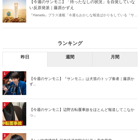
【今週のサンモニ】「待ったなしの状況」を自覚していな
い反原発派｜藤原かずえ
『Hanada』プラス連載「今週もおかしな報道ばかりをしている『サン
デーモーニング』を藤原かずえさんがデータとロジックで滅多斬
り」、略して【今週のサンモニ】。
ランキング
昨日
週間
月間
1
【今週のサンモニ】『サンモニ』は犬笛のトップ奏者｜藤原か
ず...
2
【今週のサンモニ】辺野古転覆事故をほとんど報道してこなか
っ...
3