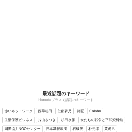
最近話題のキーワード
Hanadaプラスで話題のキーワード
赤いネットワーク
西早稲田
仁藤夢乃
師匠
Colabo
生活保護ビジネス
片山さつき
杉田水脈
女たちの戦争と平和資料館
国際協力NGOセンター
日本基督教団
石破茂
朴元淳
黄虎男