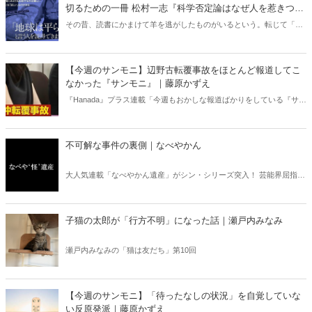
切るための一冊 松村一志『科学否定論はなぜ人を惹きつけ
るのか』（ちくま新書）｜梶原麻衣子
その昔、読書にかまけて羊を逃がしたものがいるという。転じて「読
書亡羊」は「重要なことを忘れて、他のことに夢中になること」を指
す四字熟語になった。だが時に仕事を放り出してでも、読むべき本が
ある。元月刊『Hanada』編集部員のライター・梶原がお送りする時事
【今週のサンモニ】辺野古転覆事故をほとんど報道してこ
書評！
なかった『サンモニ』｜藤原かずえ
『Hanada』プラス連載「今週もおかしな報道ばかりをしている『サン
デーモーニング』を藤原かずえさんがデータとロジックで滅多斬
り」、略して【今週のサンモニ】。
不可解な事件の裏側｜なべやかん
大人気連載「なべやかん遺産」がシン・シリーズ突入！ 芸能界屈指の
コレクターであり、都市伝説、オカルト、スピリチュアルな話題が大
好きな芸人・なべやかんが蒐集した選りすぐりの「怪」な話を紹介！
信じるか信じないかは、あなた次第！ 芸能ニュース
子猫の太郎が「行方不明」になった話｜瀬戸内みなみ
瀬戸内みなみの「猫は友だち」第10回
【今週のサンモニ】「待ったなしの状況」を自覚していな
い反原発派｜藤原かずえ