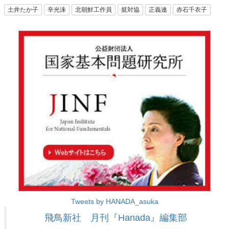
土井たか子
辛光洙
北朝鮮工作員
挺対協
正義連
赤石千衣子
Tweets by HANADA_asuka
飛鳥新社 月刊『Hanada』編集部