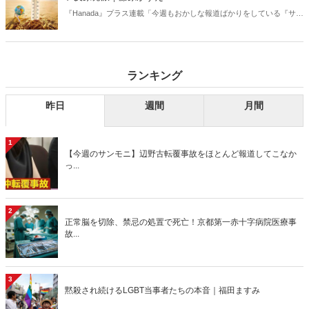
『Hanada』プラス連載「今週もおかしな報道ばかりをしている『サン
デーモーニング』を藤原かずえさんがデータとロジックで滅多斬
り」、略して【今週のサンモニ】。
ランキング
昨日
週間
月間
1
【今週のサンモニ】辺野古転覆事故をほとんど報道してこなか
っ...
2
正常脳を切除、禁忌の処置で死亡！京都第一赤十字病院医療事
故...
3
黙殺され続けるLGBT当事者たちの本音｜福田ますみ