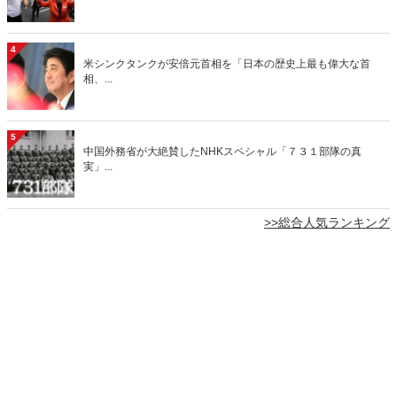
4
米シンクタンクが安倍元首相を「日本の歴史上最も偉大な首
相、...
5
中国外務省が大絶賛したNHKスペシャル「７３１部隊の真
実」...
>>総合人気ランキング