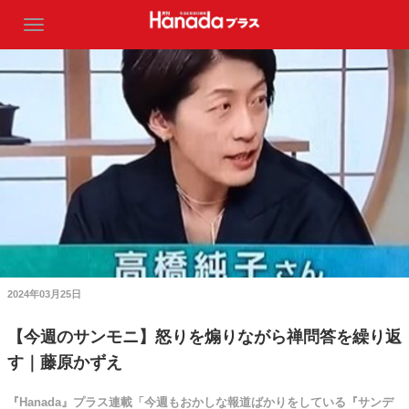
2024年03月25日
【今週のサンモニ】怒りを煽りながら禅問答を繰り返
す｜藤原かずえ
『Hanada』プラス連載「今週もおかしな報道ばかりをしている『サンデ