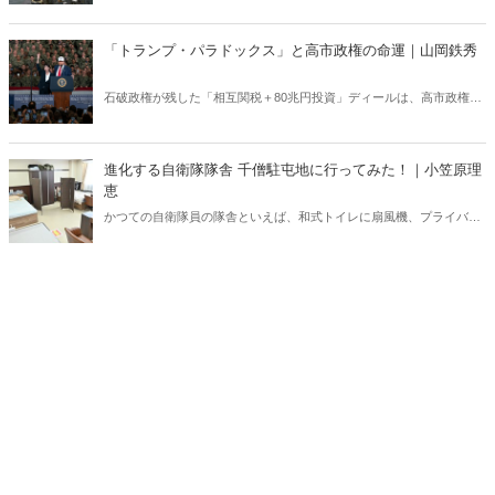
ー価格の高騰については多く報じられているが、見落とされがちな問
題がある。邦人保護は万全なのか。そして、国際舞台に立つ日本のサ
「トランプ・パラドックス」と高市政権の命運｜山岡鉄秀
ラブレッドの安全は守られるのか。戦火は思わぬところに影を落とし
ている――。
石破政権が残した「相互関税＋80兆円投資」ディールは、高市政権に
重い宿題を突きつけている。トランプの“ふたつの顔”が日本を救うの
か、縛るのか──命運は、このパラドックスをどう反転できるかにかか
っている。
進化する自衛隊隊舎 千僧駐屯地に行ってみた！｜小笠原理
恵
かつての自衛隊員の隊舎といえば、和式トイレに扇風機、プライバシ
ーに配慮がない部屋配置といった「昭和スタイル」の名残が色濃く残
っていた。だが今、そのイメージは大きく変わろうとしている。兵庫
県伊丹市にある千僧駐屯地（せんぞちゅうとんち）を取材した。