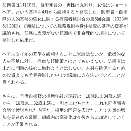
防衛省は1月18日、自衛隊員の「男性は丸刈り、女性はショート
ヘア」という基準を4月から緩和すると発表した。防衛省・自衛
隊の人的基盤の強化に関する有識者検討会の第5回会議（2023年
6月28日）で頭髪についての服務規則や身体検査の基準の緩和が
議論され、任務に支障がない範囲内で非合理的な規則について
検討した結果だ。
ヘアスタイルの基準を緩和することに異論はないが、危機的な
人材不足に対し、有効な打開策とはとてもいえない。防衛省は
未だに問題の核心に触れようとはしない。人材を確保するため
の投資よりも予算抑制した中での議論に力を注いでいることが
良くわかる。
さらに、予備自衛官の採用年齢が現行の「18歳以上34歳未満」
から「18歳以上52歳未満に」引き上げられた。これも同有識者
会議で検討された内容だ。採用の門戸を広げたことで人員の増
加を見込める反面、組織内の高齢化は今後さらに加速していく
ことが予測される。