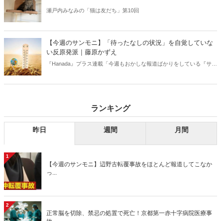
瀬戸内みなみの「猫は友だち」第10回
【今週のサンモニ】「待ったなしの状況」を自覚していな
い反原発派｜藤原かずえ
『Hanada』プラス連載「今週もおかしな報道ばかりをしている『サン
デーモーニング』を藤原かずえさんがデータとロジックで滅多斬
り」、略して【今週のサンモニ】。
ランキング
昨日
週間
月間
1
【今週のサンモニ】辺野古転覆事故をほとんど報道してこなか
っ...
2
正常脳を切除、禁忌の処置で死亡！京都第一赤十字病院医療事