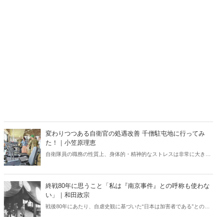
変わりつつある自衛官の処遇改善 千僧駐屯地に行ってみ
た！｜小笠原理恵
自衛隊員の職務の性質上、身体的・精神的なストレスは非常に大き
い。こうしたなかで、しっかりと休息できる環境が整っていなけれ
ば、有事や災害時に本来の力を発揮することは難しい。今回は変わり
つつある現場を取材した。
終戦80年に思うこと「私は『南京事件』との呼称も使わな
い」｜和田政宗
戦後80年にあたり、自虐史観に基づいた“日本は加害者である”との番
組や報道が各メディアでは繰り広げられている。東京裁判や“南京大虐