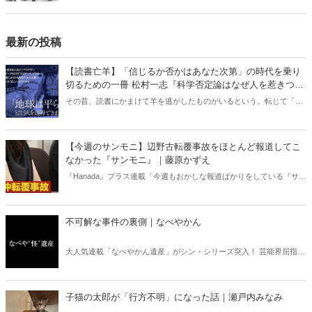
殺”肯定派は、おびただしい数の南京市民が日本軍に虐殺されたと言
う。しかし、南京戦において日本軍は意図的に住民を殺害したとの記
述は公文書に存在しない――。
最新の投稿
【読書亡羊】「信じるか否かはあなた次第」の時代を乗り
切るための一冊 松村一志『科学否定論はなぜ人を惹きつけ
るのか』（ちくま新書）｜梶原麻衣子
その昔、読書にかまけて羊を逃がしたものがいるという。転じて「読
書亡羊」は「重要なことを忘れて、他のことに夢中になること」を指
す四字熟語になった。だが時に仕事を放り出してでも、読むべき本が
ある。元月刊『Hanada』編集部員のライター・梶原がお送りする時事
【今週のサンモニ】辺野古転覆事故をほとんど報道してこ
書評！
なかった『サンモニ』｜藤原かずえ
『Hanada』プラス連載「今週もおかしな報道ばかりをしている『サン
デーモーニング』を藤原かずえさんがデータとロジックで滅多斬
り」、略して【今週のサンモニ】。
不可解な事件の裏側｜なべやかん
大人気連載「なべやかん遺産」がシン・シリーズ突入！ 芸能界屈指の
コレクターであり、都市伝説、オカルト、スピリチュアルな話題が大
好きな芸人・なべやかんが蒐集した選りすぐりの「怪」な話を紹介！
信じるか信じないかは、あなた次第！ 芸能ニュース
子猫の太郎が「行方不明」になった話｜瀬戸内みなみ