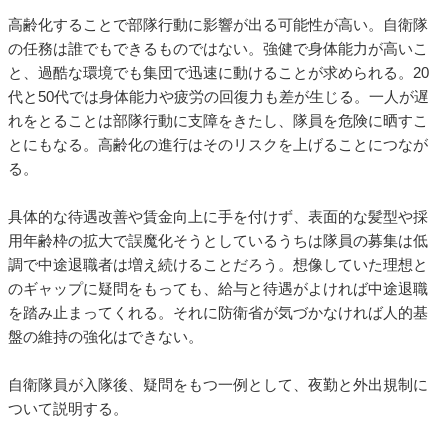
高齢化することで部隊行動に影響が出る可能性が高い。自衛隊
の任務は誰でもできるものではない。強健で身体能力が高いこ
と、過酷な環境でも集団で迅速に動けることが求められる。20
代と50代では身体能力や疲労の回復力も差が生じる。一人が遅
れをとることは部隊行動に支障をきたし、隊員を危険に晒すこ
とにもなる。高齢化の進行はそのリスクを上げることにつなが
る。
具体的な待遇改善や賃金向上に手を付けず、表面的な髪型や採
用年齢枠の拡大で誤魔化そうとしているうちは隊員の募集は低
調で中途退職者は増え続けることだろう。想像していた理想と
のギャップに疑問をもっても、給与と待遇がよければ中途退職
を踏み止まってくれる。それに防衛省が気づかなければ人的基
盤の維持の強化はできない。
自衛隊員が入隊後、疑問をもつ一例として、夜勤と外出規制に
ついて説明する。