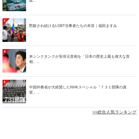
故...
3
黙殺され続けるLGBT当事者たちの本音｜福田ますみ
4
米シンクタンクが安倍元首相を「日本の歴史上最も偉大な首
相、...
5
中国外務省が大絶賛したNHKスペシャル「７３１部隊の真
実」...
>>総合人気ランキング