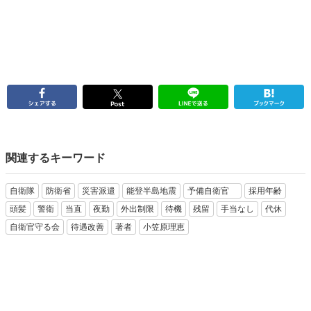
関連するキーワード
自衛隊
防衛省
災害派遣
能登半島地震
予備自衛官
採用年齢
頭髪
警衛
当直
夜勤
外出制限
待機
残留
手当なし
代休
自衛官守る会
待遇改善
著者
小笠原理恵