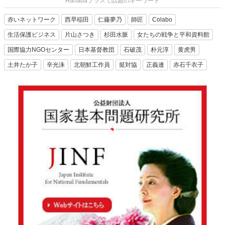
Hanadaプラスで話題のキーワード
赤いネットワーク
西早稲田
仁藤夢乃
師匠
Colabo
生活保護ビジネス
片山さつき
杉田水脈
女たちの戦争と平和資料館
国際協力NGOセンター
日本基督教団
石破茂
朴元淳
黄虎男
土井たか子
辛光洙
北朝鮮工作員
挺対協
正義連
赤石千衣子