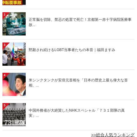
2
正常脳を切除、禁忌の処置で死亡！京都第一赤十字病院医療事
故...
3
黙殺され続けるLGBT当事者たちの本音｜福田ますみ
4
米シンクタンクが安倍元首相を「日本の歴史上最も偉大な首
相、...
5
中国外務省が大絶賛したNHKスペシャル「７３１部隊の真
実」...
>>総合人気ランキング