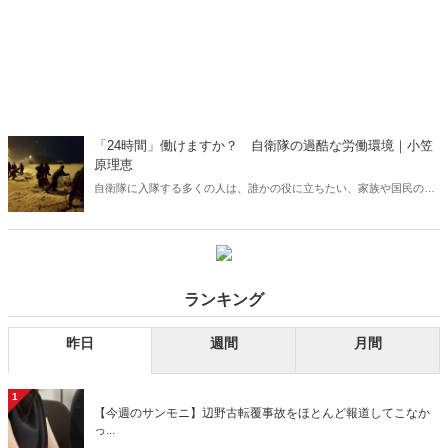
「24時間」働けますか？ 自衛隊の過酷な労働環境｜小笠
原理恵
自衛隊に入隊する多くの人は、誰かの役に立ちたい、家族や国民の命
を守りたいという思いをもっている。しかし自衛隊は隊員を大切にし
ない。入隊時には説明されていなかった無数の職務が課され、休養を
取る時間すらないのが現実だ。（サムネイルは「防衛省統合幕僚監
部」のXより）
ランキング
昨日
週間
月間
1
【今週のサンモニ】辺野古転覆事故をほとんど報道してこなか
っ...