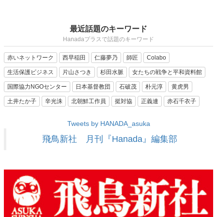
最近話題のキーワード
Hanadaプラスで話題のキーワード
赤いネットワーク
西早稲田
仁藤夢乃
師匠
Colabo
生活保護ビジネス
片山さつき
杉田水脈
女たちの戦争と平和資料館
国際協力NGOセンター
日本基督教団
石破茂
朴元淳
黄虎男
土井たか子
辛光洙
北朝鮮工作員
挺対協
正義連
赤石千衣子
Tweets by HANADA_asuka
飛鳥新社 月刊『Hanada』編集部