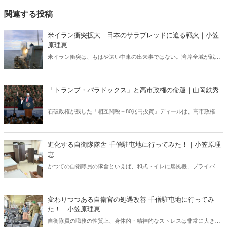
関連する投稿
米イラン衝突拡大 日本のサラブレッドに迫る戦火｜小笠
原理恵
米イラン衝突は、もはや遠い中東の出来事ではない。湾岸全域が戦域
化するなか、その影響は日本にも及びつつある。石油備蓄やエネルギ
ー価格の高騰については多く報じられているが、見落とされがちな問
題がある。邦人保護は万全なのか。そして、国際舞台に立つ日本のサ
「トランプ・パラドックス」と高市政権の命運｜山岡鉄秀
ラブレッドの安全は守られるのか。戦火は思わぬところに影を落とし
ている――。
石破政権が残した「相互関税＋80兆円投資」ディールは、高市政権に
重い宿題を突きつけている。トランプの“ふたつの顔”が日本を救うの
か、縛るのか──命運は、このパラドックスをどう反転できるかにかか
っている。
進化する自衛隊隊舎 千僧駐屯地に行ってみた！｜小笠原理
恵
かつての自衛隊員の隊舎といえば、和式トイレに扇風機、プライバシ
ーに配慮がない部屋配置といった「昭和スタイル」の名残が色濃く残
っていた。だが今、そのイメージは大きく変わろうとしている。兵庫
県伊丹市にある千僧駐屯地（せんぞちゅうとんち）を取材した。
変わりつつある自衛官の処遇改善 千僧駐屯地に行ってみ
た！｜小笠原理恵
自衛隊員の職務の性質上、身体的・精神的なストレスは非常に大き