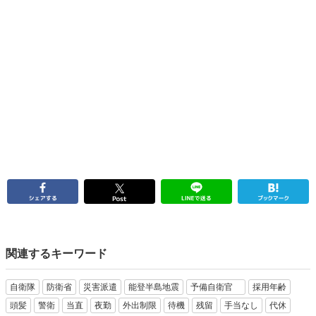
関連するキーワード
自衛隊
防衛省
災害派遣
能登半島地震
予備自衛官
採用年齢
頭髪
警衛
当直
夜勤
外出制限
待機
残留
手当なし
代休