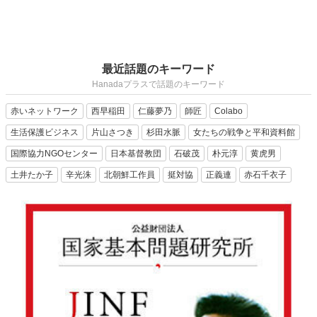
最近話題のキーワード
Hanadaプラスで話題のキーワード
赤いネットワーク
西早稲田
仁藤夢乃
師匠
Colabo
生活保護ビジネス
片山さつき
杉田水脈
女たちの戦争と平和資料館
国際協力NGOセンター
日本基督教団
石破茂
朴元淳
黄虎男
土井たか子
辛光洙
北朝鮮工作員
挺対協
正義連
赤石千衣子