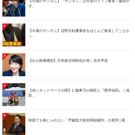
【今週のサンモニ】『サンモニ』は犬笛のトップ奏者｜藤原か
ず...
2
【今週のサンモニ】辺野古転覆事故をほとんど報道してこなか
っ...
3
【わが政権構想】日本経済強靭化計画｜高市早苗
4
【赤いネットワークの闇】仁藤夢乃の師匠と〝西早稲田〟｜池
田...
5
韓国でも報じられない「尹錫悦大統領弾劾裁判」の真実 | 康...