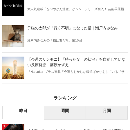
大人気連載「なべやかん遺産」がシン・シリーズ突入！ 芸能界屈指の
コレクターであり、都市伝説、オカルト、スピリチュアルな話題が大
好きな芸人・なべやかんが蒐集した選りすぐりの「怪」な話を紹介！
信じるか信じないかは、あなた次第！ 芸能ニュース
子猫の太郎が「行方不明」になった話｜瀬戸内みなみ
瀬戸内みなみの「猫は友だち」第10回
【今週のサンモニ】「待ったなしの状況」を自覚していな
い反原発派｜藤原かずえ
『Hanada』プラス連載「今週もおかしな報道ばかりをしている『サン
デーモーニング』を藤原かずえさんがデータとロジックで滅多斬
り」、略して【今週のサンモニ】。
ランキング
昨日
週間
月間
1