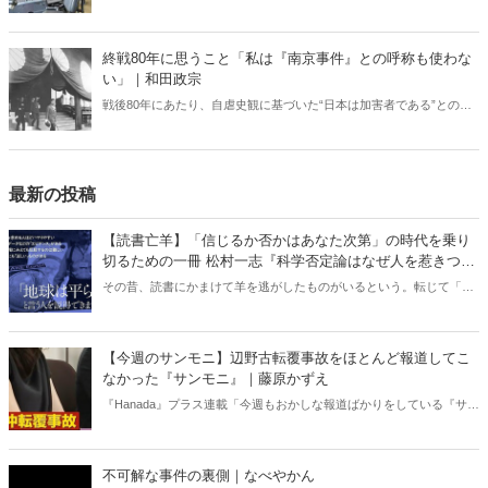
い。こうしたなかで、しっかりと休息できる環境が整っていなけれ
ば、有事や災害時に本来の力を発揮することは難しい。今回は変わり
つつある現場を取材した。
終戦80年に思うこと「私は『南京事件』との呼称も使わな
い」｜和田政宗
戦後80年にあたり、自虐史観に基づいた“日本は加害者である”との番
組や報道が各メディアでは繰り広げられている。東京裁判や“南京大虐
殺”肯定派は、おびただしい数の南京市民が日本軍に虐殺されたと言
う。しかし、南京戦において日本軍は意図的に住民を殺害したとの記
述は公文書に存在しない――。
最新の投稿
【読書亡羊】「信じるか否かはあなた次第」の時代を乗り
切るための一冊 松村一志『科学否定論はなぜ人を惹きつけ
るのか』（ちくま新書）｜梶原麻衣子
その昔、読書にかまけて羊を逃がしたものがいるという。転じて「読
書亡羊」は「重要なことを忘れて、他のことに夢中になること」を指
す四字熟語になった。だが時に仕事を放り出してでも、読むべき本が
ある。元月刊『Hanada』編集部員のライター・梶原がお送りする時事
【今週のサンモニ】辺野古転覆事故をほとんど報道してこ
書評！
なかった『サンモニ』｜藤原かずえ
『Hanada』プラス連載「今週もおかしな報道ばかりをしている『サン
デーモーニング』を藤原かずえさんがデータとロジックで滅多斬
り」、略して【今週のサンモニ】。
不可解な事件の裏側｜なべやかん