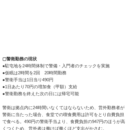
▢警衛勤務の現状
●駐屯地を24時間体制で警備・入門者のチェックを実施
●仮眠は2時間を2回 20時間勤務
●警衛手当は1日当り490円
●1日あたり70円の増加食（甲額）支給
●警衛勤務を終えた次の日には帰宅可能
警衛は拠点内に24時間いなくてはならないため、営外勤務者が
警衛に当たった場合、食堂での喫食費用は許可をとり自費負担
で食べる。490円の警衛手当より、食費負担の947円のほうが高
くつくため、営外者は働けば働くほど支出がかさむ。