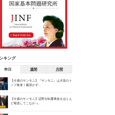
ンキング
昨日
週間
月間
【今週のサンモニ】『サンモニ』は犬笛のト
ップ奏者｜藤原かず...
【今週のサンモニ】辺野古転覆事故をほとん
ど報道してこなかっ...