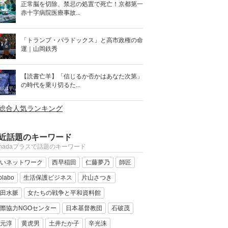
正常脳を切除、禁忌の処置で死亡！京都第一
赤十字病院医療事故...
「トランプ・パラドックス」と高市政権の命
運｜山岡鉄秀
【読書亡羊】「信じるか否かはあなた次第」
の時代を乗り切るた...
>総合人気ランキング
近話題のキーワード
anadaプラスで話題のキーワード
いネットワーク
西早稲田
仁藤夢乃
師匠
olabo
生活保護ビジネス
片山さつき
田水脈
女たちの戦争と平和資料館
際協力NGOセンター
日本基督教団
石破茂
元淳
黄虎男
土井たか子
辛光洙