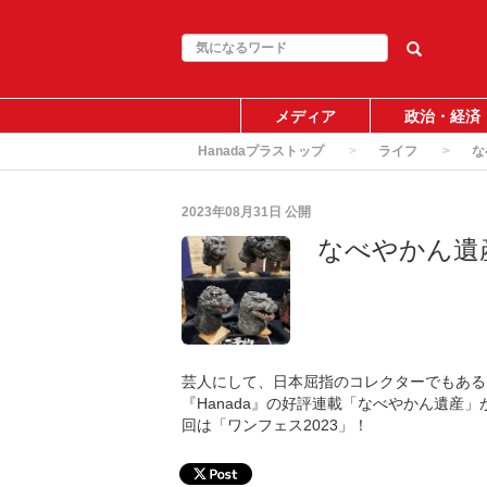
メディア
政治・経済
Hanadaプラストップ
ライフ
な
2023年08月31日
公開
なべやかん遺産
芸人にして、日本屈指のコレクターでもある
『Hanada』の好評連載「なべやかん遺産」
回は「ワンフェス2023」！