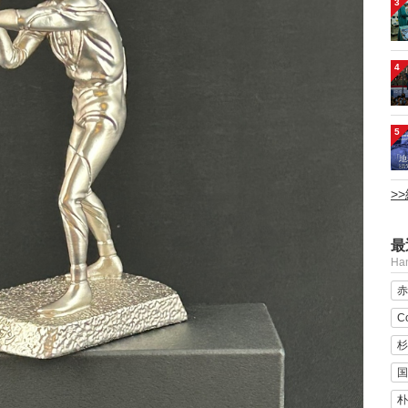
3
4
5
>
最
H
赤
C
杉
国
朴