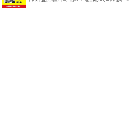
月刊Hanada2026年2月号に掲載の『中国軍機レーダー照射事件 三つ
の問題点｜織田邦男【2026年2月号】』の内容をAIを使って要約・紹
介。