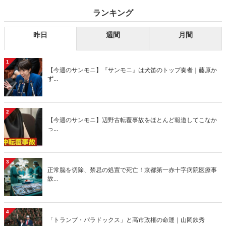
ランキング
昨日
週間
月間
1
【今週のサンモニ】『サンモニ』は犬笛のトップ奏者｜藤原か
ず...
2
【今週のサンモニ】辺野古転覆事故をほとんど報道してこなか
っ...
3
正常脳を切除、禁忌の処置で死亡！京都第一赤十字病院医療事
故...
4
「トランプ・パラドックス」と高市政権の命運｜山岡鉄秀