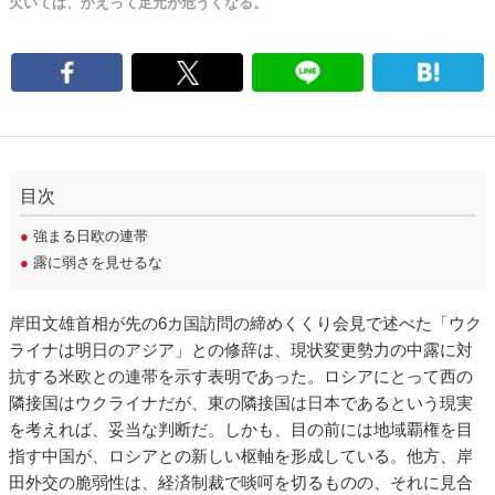
欠いては、かえって足元が危うくなる。
目次
●
強まる日欧の連帯
●
露に弱さを見せるな
岸田文雄首相が先の6カ国訪問の締めくくり会見で述べた「ウク
ライナは明日のアジア」との修辞は、現状変更勢力の中露に対
抗する米欧との連帯を示す表明であった。ロシアにとって西の
隣接国はウクライナだが、東の隣接国は日本であるという現実
を考えれば、妥当な判断だ。しかも、目の前には地域覇権を目
指す中国が、ロシアとの新しい枢軸を形成している。他方、岸
田外交の脆弱性は、経済制裁で啖呵を切るものの、それに見合