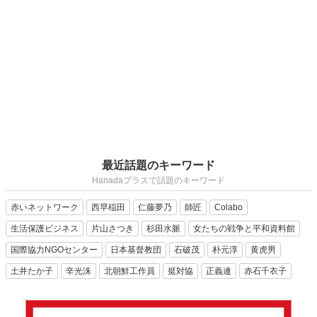
最近話題のキーワード
Hanadaプラスで話題のキーワード
赤いネットワーク
西早稲田
仁藤夢乃
師匠
Colabo
生活保護ビジネス
片山さつき
杉田水脈
女たちの戦争と平和資料館
国際協力NGOセンター
日本基督教団
石破茂
朴元淳
黄虎男
土井たか子
辛光洙
北朝鮮工作員
挺対協
正義連
赤石千衣子