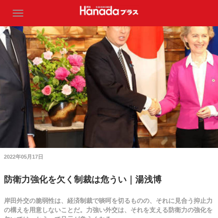
2022年05月17日
防衛力強化を欠く制裁は危うい｜湯浅博
岸田外交の脆弱性は、経済制裁で啖呵を切るものの、それに見合う抑止力
の構えを用意しないことだ。力強い外交は、それを支える防衛力の強化を