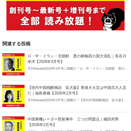
関連する投稿
ロ・中・イラン・北朝鮮 悪の枢軸四カ国大混乱｜長谷川
幸洋【2026年3月号】
月刊Hanada2026年3月号に掲載の『ロ・中・イラン・北朝鮮 悪の枢
軸四カ国大混乱｜長谷川幸洋【2026年3月号】』の内容をAIを使って
要約・紹介。
【現代中国残酷物語 拡大版】香港大火災は中国式大人災
だ｜福島香織【2026年2月号】
月刊Hanada2026年2月号に掲載の『【現代中国残酷物語 拡大版】香
港大火災は中国式大人災だ｜福島香織【2026年2月号】』の内容をAI
を使って要約・紹介。
中国軍機レーダー照射事件 三つの問題点｜織田邦男
【2026年2月号】