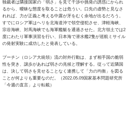
独裁者は隣接国家の「弱さ」を見て干渉や挑発の誘惑にかられ
るから、曖昧な態度を取ることは危うい。口先の虚勢と見なさ
れれば、力が正義と考える中露が牙をむく余地が出るだろう。
すでにロシア軍はヘリを北海道沖で領空侵犯させ、津軽海峡、
宗谷海峡、対馬海峡でも海軍艦艇を通過させた。北方領土では2
度にわたり軍事演習を行い、日本海で潜水艦2隻が巡航ミサイル
の発射実験に成功したと発表している。
プーチン（ロシア大統領）流の対外行動は、まず相手国の脆弱
性を突き、譲歩があれば弱さの兆候と理解する。従って近隣国
は、決して弱さを見せることなく連携して「力の均衡」を図る
ことが何よりも重要なのだ。（2022.05.09国家基本問題研究所
「今週の直言」より転載）