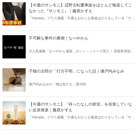
ある。元月刊『Hanada』編集部員のライター・梶原がお送りする時事
【今週のサンモニ】辺野古転覆事故をほとんど報道してこ
書評！
なかった『サンモニ』｜藤原かずえ
『Hanada』プラス連載「今週もおかしな報道ばかりをしている『サン
デーモーニング』を藤原かずえさんがデータとロジックで滅多斬
り」、略して【今週のサンモニ】。
不可解な事件の裏側｜なべやかん
大人気連載「なべやかん遺産」がシン・シリーズ突入！ 芸能界屈指の
コレクターであり、都市伝説、オカルト、スピリチュアルな話題が大
好きな芸人・なべやかんが蒐集した選りすぐりの「怪」な話を紹介！
信じるか信じないかは、あなた次第！ 芸能ニュース
子猫の太郎が「行方不明」になった話｜瀬戸内みなみ
瀬戸内みなみの「猫は友だち」第10回
【今週のサンモニ】「待ったなしの状況」を自覚していな
い反原発派｜藤原かずえ
『Hanada』プラス連載「今週もおかしな報道ばかりをしている『サン
デーモーニング』を藤原かずえさんがデータとロジックで滅多斬
り」、略して【今週のサンモニ】。