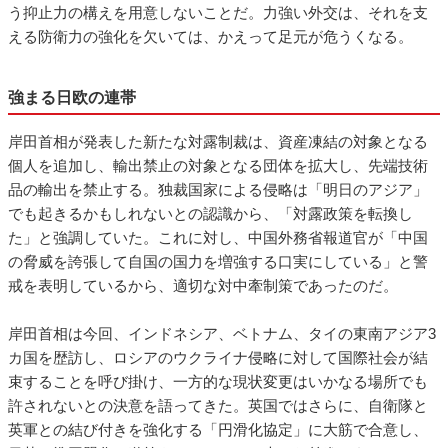
う抑止力の構えを用意しないことだ。力強い外交は、それを支
える防衛力の強化を欠いては、かえって足元が危うくなる。
強まる日欧の連帯
岸田首相が発表した新たな対露制裁は、資産凍結の対象となる
個人を追加し、輸出禁止の対象となる団体を拡大し、先端技術
品の輸出を禁止する。独裁国家による侵略は「明日のアジア」
でも起きるかもしれないとの認識から、「対露政策を転換し
た」と強調していた。これに対し、中国外務省報道官が「中国
の脅威を誇張して自国の国力を増強する口実にしている」と警
戒を表明しているから、適切な対中牽制策であったのだ。
岸田首相は今回、インドネシア、ベトナム、タイの東南アジア3
カ国を歴訪し、ロシアのウクライナ侵略に対して国際社会が結
束することを呼び掛け、一方的な現状変更はいかなる場所でも
許されないとの決意を語ってきた。英国ではさらに、自衛隊と
英軍との結び付きを強化する「円滑化協定」に大筋で合意し、