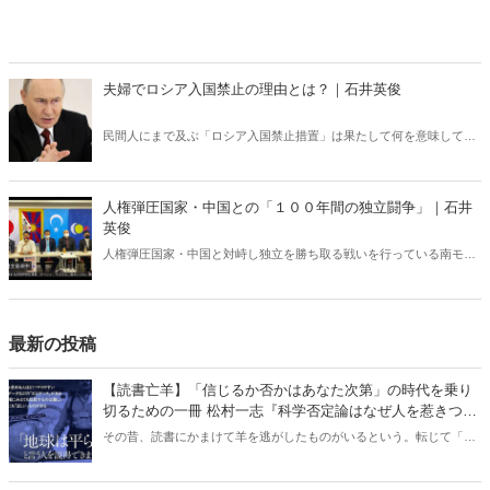
夫婦でロシア入国禁止の理由とは？｜石井英俊
民間人にまで及ぶ「ロシア入国禁止措置」は果たして何を意味してい
るのか？ ロシアの「弱点」を世界が共有すべきだ。
人権弾圧国家・中国との「１００年間の独立闘争」｜石井
英俊
人権弾圧国家・中国と対峙し独立を勝ち取る戦いを行っている南モン
ゴル。１００年におよぶ死闘から日本人が得るべき教訓とは何か。そ
して今年１０月、日本で内モンゴル人民党１００周年記念集会が開催
される。
最新の投稿
【読書亡羊】「信じるか否かはあなた次第」の時代を乗り
切るための一冊 松村一志『科学否定論はなぜ人を惹きつけ
るのか』（ちくま新書）｜梶原麻衣子
その昔、読書にかまけて羊を逃がしたものがいるという。転じて「読
書亡羊」は「重要なことを忘れて、他のことに夢中になること」を指
す四字熟語になった。だが時に仕事を放り出してでも、読むべき本が