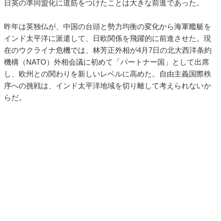
日英の準同盟化に道筋をつけたことは大きな前進であった。
昨年は英独仏が、中国の台頭と勢力均衡の変化から海軍艦艇を
インド太平洋に派遣して、日欧関係を飛躍的に前進させた。現
在のウクライナ危機では、林芳正外相が4月7日の北大西洋条約
機構（NATO）外相会議に初めて「パートナー国」として出席
し、欧州との関わりを新しいレベルに高めた。自由主義国際秩
序への挑戦は、インド太平洋地域を切り離して考えられないか
らだ。