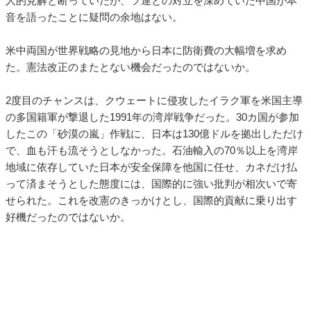
人的見解と断っていたが、ソ連との対立を深めていた中国が本
音を語ったことに疑問の余地はない。
米中両国が世界戦略の見地から日本に防衛費の大幅増を求め
た。憲法改正のまたとない機会だったのではないか。
2度目のチャンスは、クウェートに侵攻したイラク軍を米国主導
の多国籍軍が撃退した1991年の湾岸戦争だった。30カ国が参加
したこの「砂漠の嵐」作戦に、日本は130億ドルを拠出しただけ
で、血も汗も流そうとしなかった。石油輸入の70％以上を湾岸
地域に依存していた日本が安全保障を他国に任せ、カネだけ払
って済まそうとした態度には、国際的に強い批判が相次いで寄
せられた。これを改憲のきっかけとし、国際的貢献に乗り出す
好機だったのではないか。