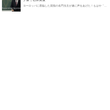
ヨーロッパに君臨した屈指の名門当主が遂に声をあげた！もはや「ロ
シアの脱植民地化」が止まらない事態になりつつある。日本では報じ
られない「モスクワ植民地帝国」崩壊のシナリオ。