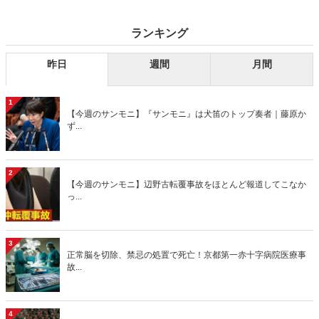
ランキング
昨日
週間
月間
1
【今週のサンモニ】『サンモニ』は犬笛のトップ奏者｜藤原か
ず...
2
【今週のサンモニ】辺野古転覆事故をほとんど報道してこなか
っ...
3
正常脳を切除、禁忌の処置で死亡！京都第一赤十字病院医療事
故...
4