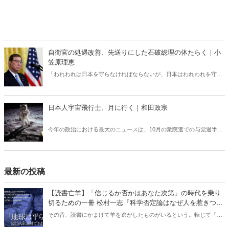
自衛官の処遇改善、先送りにした石破総理の体たらく｜小
笠原理恵
「われわれは日本を守らなければならないが、日本はわれわれを守る
必要がない」と日米安保条約に不満を漏らしたトランプ大統領。もし
米国が「もう終わりだ」と日本に通告すれば、日米安保条約は通告か
ら1年後に終了する……。日本よ、最悪の事態に備えよ！
日本人宇宙飛行士、月に行く｜和田政宗
今年の政治における最大のニュースは、10月の衆院選での与党過半数
割れであると思う。自民党にとって厳しい結果であるばかりか、これ
による日本の政治の先行きへの不安や、日本の昨年の名目GDPが世界
第4位に落ちたことから、経済面においても日本の将来に悲観的な観
測をお持ちの方がいらっしゃると思う。「先行きは暗い」とおっしゃ
最新の投稿
る方も多くいる。一方で、今年決定したことの中では、将来の日本に
とても希望が持てるものが含まれている――。
【読書亡羊】「信じるか否かはあなた次第」の時代を乗り
切るための一冊 松村一志『科学否定論はなぜ人を惹きつけ
るのか』（ちくま新書）｜梶原麻衣子
その昔、読書にかまけて羊を逃がしたものがいるという。転じて「読
書亡羊」は「重要なことを忘れて、他のことに夢中になること」を指