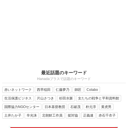
最近話題のキーワード
Hanadaプラスで話題のキーワード
赤いネットワーク
西早稲田
仁藤夢乃
師匠
Colabo
生活保護ビジネス
片山さつき
杉田水脈
女たちの戦争と平和資料館
国際協力NGOセンター
日本基督教団
石破茂
朴元淳
黄虎男
土井たか子
辛光洙
北朝鮮工作員
挺対協
正義連
赤石千衣子