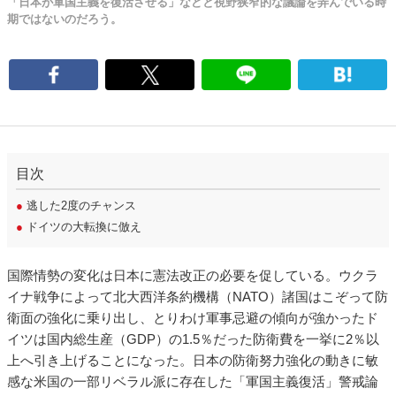
「日本が軍国主義を復活させる」などと視野狭窄的な議論を弄んでいる時
期ではないのだろう。
目次
●
逃した2度のチャンス
●
ドイツの大転換に倣え
国際情勢の変化は日本に憲法改正の必要を促している。ウクラ
イナ戦争によって北大西洋条約機構（NATO）諸国はこぞって防
衛面の強化に乗り出し、とりわけ軍事忌避の傾向が強かったド
イツは国内総生産（GDP）の1.5％だった防衛費を一挙に2％以
上へ引き上げることになった。日本の防衛努力強化の動きに敏
感な米国の一部リベラル派に存在した「軍国主義復活」警戒論