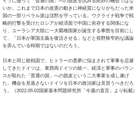
イツに倣って「普通の国」への脱皮を試みる絶好の機会ではな
いか。これまで日本の改憲の動きに神経質になりがちだった米
国の一部リベラル派は沈黙を守っている。ウクライナ戦争で戦
略的打撃を受けたロシアが経済面で中国に依存する関係にな
り、ユーラシア大陸に一大覇権国家が誕生する事態を目前にし
て、「日本が軍国主義を復活させる」などと視野狭窄的な議論
を弄んでいる時期ではないのだろう。
日本と同じ敗戦国で、ヒトラーの悪夢に悩まされて軍事を忌避
してきたドイツは、東西両ドイツの統一、経済と軍事のバラン
スが取れた「普通の国」への脱皮という二大事業を成し遂げ
た。機会を見逃さないドイツを日本の政治家は見習うべきだろ
う。（2022.05.02国家基本問題研究所「今週の直言」より転載）