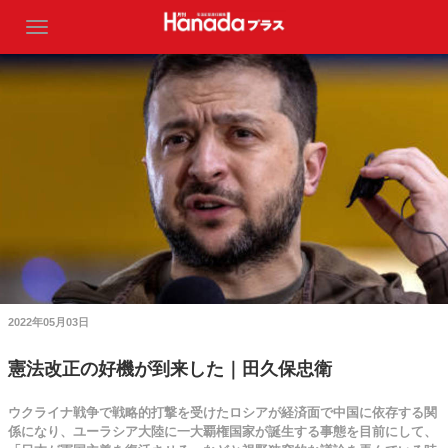
2022年05月03日
憲法改正の好機が到来した｜田久保忠衛
ウクライナ戦争で戦略的打撃を受けたロシアが経済面で中国に依存する関
係になり、ユーラシア大陸に一大覇権国家が誕生する事態を目前にして、