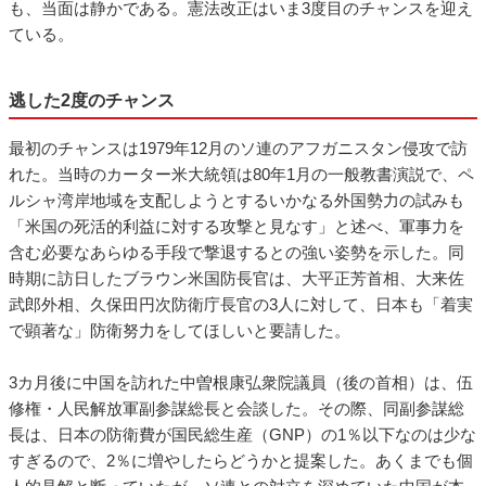
も、当面は静かである。憲法改正はいま3度目のチャンスを迎え
ている。
逃した2度のチャンス
最初のチャンスは1979年12月のソ連のアフガニスタン侵攻で訪
れた。当時のカーター米大統領は80年1月の一般教書演説で、ペ
ルシャ湾岸地域を支配しようとするいかなる外国勢力の試みも
「米国の死活的利益に対する攻撃と見なす」と述べ、軍事力を
含む必要なあらゆる手段で撃退するとの強い姿勢を示した。同
時期に訪日したブラウン米国防長官は、大平正芳首相、大来佐
武郎外相、久保田円次防衛庁長官の3人に対して、日本も「着実
で顕著な」防衛努力をしてほしいと要請した。
3カ月後に中国を訪れた中曽根康弘衆院議員（後の首相）は、伍
修権・人民解放軍副参謀総長と会談した。その際、同副参謀総
長は、日本の防衛費が国民総生産（GNP）の1％以下なのは少な
すぎるので、2％に増やしたらどうかと提案した。あくまでも個