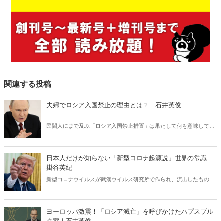
関連する投稿
夫婦でロシア入国禁止の理由とは？｜石井英俊
民間人にまで及ぶ「ロシア入国禁止措置」は果たして何を意味してい
るのか？ ロシアの「弱点」を世界が共有すべきだ。
日本人だけが知らない「新型コロナ起源説」世界の常識｜
掛谷英紀
新型コロナウイルスが武漢ウイルス研究所で作られ、流出したもので
あるという見解は、世界ではほぼ定説になっている。ところが、なぜ
か日本ではこの“世界の常識”が全く通じない。「新型コロナウイルス
研究所起源」をめぐる深い闇。
ヨーロッパ激震！「ロシア滅亡」を呼びかけたハプスブル
ク家｜石井英俊