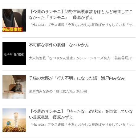
す四字熟語になった。だが時に仕事を放り出してでも、読むべき本が
ある。元月刊『Hanada』編集部員のライター・梶原がお送りする時事
【今週のサンモニ】辺野古転覆事故をほとんど報道してこ
書評！
なかった『サンモニ』｜藤原かずえ
『Hanada』プラス連載「今週もおかしな報道ばかりをしている『サン
デーモーニング』を藤原かずえさんがデータとロジックで滅多斬
り」、略して【今週のサンモニ】。
不可解な事件の裏側｜なべやかん
大人気連載「なべやかん遺産」がシン・シリーズ突入！ 芸能界屈指の
コレクターであり、都市伝説、オカルト、スピリチュアルな話題が大
好きな芸人・なべやかんが蒐集した選りすぐりの「怪」な話を紹介！
信じるか信じないかは、あなた次第！ 芸能ニュース
子猫の太郎が「行方不明」になった話｜瀬戸内みなみ
瀬戸内みなみの「猫は友だち」第10回
【今週のサンモニ】「待ったなしの状況」を自覚していな
い反原発派｜藤原かずえ
『Hanada』プラス連載「今週もおかしな報道ばかりをしている『サン
デーモーニング』を藤原かずえさんがデータとロジックで滅多斬
り」、略して【今週のサンモニ】。