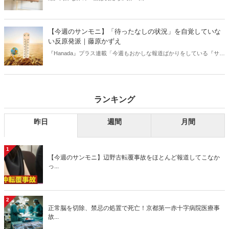
【今週のサンモニ】「待ったなしの状況」を自覚していな
い反原発派｜藤原かずえ
『Hanada』プラス連載「今週もおかしな報道ばかりをしている『サン
デーモーニング』を藤原かずえさんがデータとロジックで滅多斬
り」、略して【今週のサンモニ】。
ランキング
昨日
週間
月間
1
【今週のサンモニ】辺野古転覆事故をほとんど報道してこなか
っ...
2
正常脳を切除、禁忌の処置で死亡！京都第一赤十字病院医療事
故...