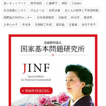
赤いネットワーク
西早稲田
仁藤夢乃
師匠
Colabo
生活保護ビジネス
片山さつき
杉田水脈
女たちの戦争と平和資料館
国際協力NGOセンター
日本基督教団
石破茂
朴元淳
黄虎男
土井たか子
辛光洙
北朝鮮工作員
挺対協
正義連
赤石千衣子