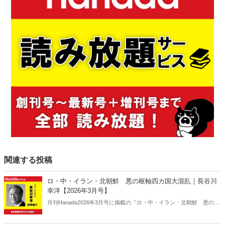
関連する投稿
ロ・中・イラン・北朝鮮 悪の枢軸四カ国大混乱｜長谷川
幸洋【2026年3月号】
月刊Hanada2026年3月号に掲載の『ロ・中・イラン・北朝鮮 悪の枢
軸四カ国大混乱｜長谷川幸洋【2026年3月号】』の内容をAIを使って
要約・紹介。