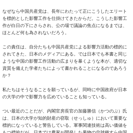
なぜなら中国共産党は、長年にわたって正にこうしたエリート
を標的とした影響工作を仕掛けてきたからだ。こうした影響工
作が白日の下にさらされ、公の場で議論の焦点になるまでは、
ほとんど何も為されないだろう。
この責任は、自分たちも中国共産党による影響力活動の標的に
されてきた、日本のメディアにある。では日本でも本書と同じ
ような中国の影響工作活動の広まりを暴くような本が、適切な
資質を備えた学者たちによって書かれることになるのであろう
か？
私たちはそうなることを願っているが、同時に中国政府が日本
の大学の中で影響力を広めていることも知っている。
つい最近のことだが、内閣官房長官の加藤勝信（かつのぶ）氏
は、日本の大学が知的財産の窃取（せっしゅ）において重要な
標的になっていると警告している。軍事関連技術は高い価値を
もつ標的だが、日本では農家が開発した果物の交雑種すら中国