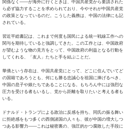
関係なく――が海外に行くときは、中国共産党から要請された
ら必ず協力することを求められており、今やそれが中国共産党
の政策となっているのだ。こうした義務は、中国の法律にも記
されている。
習近平総書記は、これまで何度も国民による統一戦線工作への
関与を期待していると強調してきた。この工作とは、中国政府
が望むような物の見方をとって、中国政府の利益となる行動を
してくれる、「友人」たちと手を結ぶことだ。
華僑という存在は、中国共産党にとって、どこに住んでいてど
の国籍であろうとも、何にも勝る忠誠心を祖国に捧げるべき、
中国の息子や娘たちであることになる。もちろん中には強烈な
圧力を受ける者もいるし、党から距離を取りたいと考える者も
いる。
ドナルド・トランプによる政治に反感を持ち、同氏の振る舞い
に拒絶感をもつ多くの西側諸国の人々も、彼が中国の増大しつ
つある影響力――これは秘密裏の、強圧的かつ腐敗した手段に