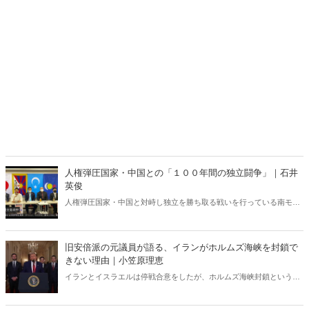
人権弾圧国家・中国との「１００年間の独立闘争」｜石井
英俊
人権弾圧国家・中国と対峙し独立を勝ち取る戦いを行っている南モン
ゴル。１００年におよぶ死闘から日本人が得るべき教訓とは何か。そ
して今年１０月、日本で内モンゴル人民党１００周年記念集会が開催
される。
旧安倍派の元議員が語る、イランがホルムズ海峡を封鎖で
きない理由｜小笠原理恵
イランとイスラエルは停戦合意をしたが、ホルムズ海峡封鎖という
「最悪のシナリオ」は今後も残り続けるのだろうか。元衆議院議員の
長尾たかし氏は次のような見解を示している。「イランはホルムズ海