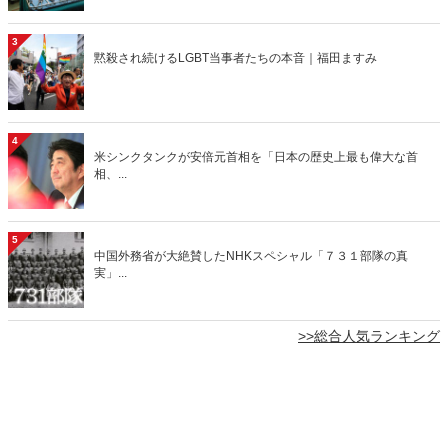
3
黙殺され続けるLGBT当事者たちの本音｜福田ますみ
4
米シンクタンクが安倍元首相を「日本の歴史上最も偉大な首
相、...
5
中国外務省が大絶賛したNHKスペシャル「７３１部隊の真
実」...
>>総合人気ランキング