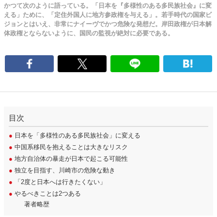
かつて次のように語っている。「日本を『多様性のある多民族社会』に変
える」ために、「定住外国人に地方参政権を与える」。若手時代の国家ビ
ジョンとはいえ、非常にナイーヴでかつ危険な発想だ。岸田政権が日本解
体政権とならないように、国民の監視が絶対に必要である。
目次
●
日本を「多様性のある多民族社会」に変える
●
中国系移民を抱えることは大きなリスク
●
地方自治体の暴走が日本で起こる可能性
●
独立を目指す、川崎市の危険な動き
●
「2度と日本へは行きたくない」
●
やるべきことは2つある
著者略歴