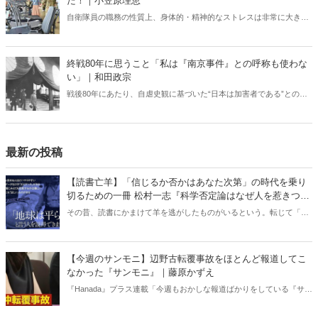
た！｜小笠原理恵
自衛隊員の職務の性質上、身体的・精神的なストレスは非常に大き
い。こうしたなかで、しっかりと休息できる環境が整っていなけれ
ば、有事や災害時に本来の力を発揮することは難しい。今回は変わり
つつある現場を取材した。
終戦80年に思うこと「私は『南京事件』との呼称も使わな
い」｜和田政宗
戦後80年にあたり、自虐史観に基づいた“日本は加害者である”との番
組や報道が各メディアでは繰り広げられている。東京裁判や“南京大虐
殺”肯定派は、おびただしい数の南京市民が日本軍に虐殺されたと言
う。しかし、南京戦において日本軍は意図的に住民を殺害したとの記
述は公文書に存在しない――。
最新の投稿
【読書亡羊】「信じるか否かはあなた次第」の時代を乗り
切るための一冊 松村一志『科学否定論はなぜ人を惹きつけ
るのか』（ちくま新書）｜梶原麻衣子
その昔、読書にかまけて羊を逃がしたものがいるという。転じて「読
書亡羊」は「重要なことを忘れて、他のことに夢中になること」を指
す四字熟語になった。だが時に仕事を放り出してでも、読むべき本が
ある。元月刊『Hanada』編集部員のライター・梶原がお送りする時事
【今週のサンモニ】辺野古転覆事故をほとんど報道してこ
書評！
なかった『サンモニ』｜藤原かずえ
『Hanada』プラス連載「今週もおかしな報道ばかりをしている『サン
デーモーニング』を藤原かずえさんがデータとロジックで滅多斬
り」、略して【今週のサンモニ】。