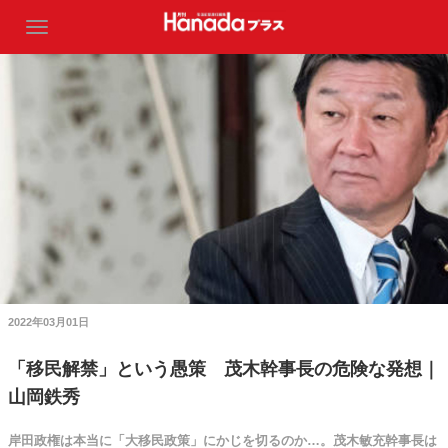
2022年03月01日
「移民解禁」という愚策 茂木幹事長の危険な発想｜
山岡鉄秀
岸田政権は本当に「大移民政策」にかじを切るのか…。茂木敏充幹事長は