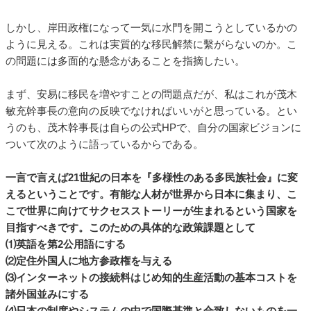
しかし、岸田政権になって一気に水門を開こうとしているかの
ように見える。これは実質的な移民解禁に繫がらないのか。こ
の問題には多面的な懸念があることを指摘したい。
まず、安易に移民を増やすことの問題点だが、私はこれが茂木
敏充幹事長の意向の反映でなければいいがと思っている。とい
うのも、茂木幹事長は自らの公式HPで、自分の国家ビジョンに
ついて次のように語っているからである。
一言で言えば21世紀の日本を『多様性のある多民族社会』に変
えるということです。有能な人材が世界から日本に集まり、こ
こで世界に向けてサクセスストーリーが生まれるという国家を
目指すべきです。このための具体的な政策課題として
⑴英語を第2公用語にする
⑵定住外国人に地方参政権を与える
⑶インターネットの接続料はじめ知的生産活動の基本コストを
諸外国並みにする
⑷日本の制度やシステムの中で国際基準と合致しないものを一