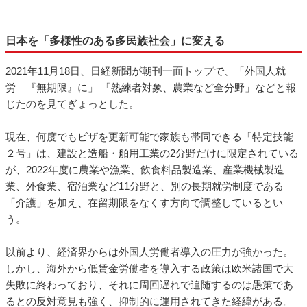
日本を「多様性のある多民族社会」に変える
2021年11月18日、日経新聞が朝刊一面トップで、「外国人就
労 『無期限』に」 「熟練者対象、農業など全分野」などと報
じたのを見てぎょっとした。
現在、何度でもビザを更新可能で家族も帯同できる「特定技能
２号」は、建設と造船・舶用工業の2分野だけに限定されている
が、2022年度に農業や漁業、飲食料品製造業、産業機械製造
業、外食業、宿泊業など11分野と、別の長期就労制度である
「介護」を加え、在留期限をなくす方向で調整しているとい
う。
以前より、経済界からは外国人労働者導入の圧力が強かった。
しかし、海外から低賃金労働者を導入する政策は欧米諸国で大
失敗に終わっており、それに周回遅れで追随するのは愚策であ
るとの反対意見も強く、抑制的に運用されてきた経緯がある。