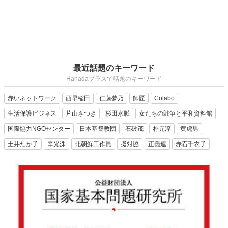
最近話題のキーワード
Hanadaプラスで話題のキーワード
赤いネットワーク
西早稲田
仁藤夢乃
師匠
Colabo
生活保護ビジネス
片山さつき
杉田水脈
女たちの戦争と平和資料館
国際協力NGOセンター
日本基督教団
石破茂
朴元淳
黄虎男
土井たか子
辛光洙
北朝鮮工作員
挺対協
正義連
赤石千衣子