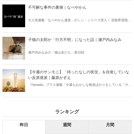
不可解な事件の裏側｜なべやかん
大人気連載「なべやかん遺産」がシン・シリーズ突入！ 芸能界屈指の
コレクターであり、都市伝説、オカルト、スピリチュアルな話題が大
好きな芸人・なべやかんが蒐集した選りすぐりの「怪」な話を紹介！
信じるか信じないかは、あなた次第！ 芸能ニュース
子猫の太郎が「行方不明」になった話｜瀬戸内みなみ
瀬戸内みなみの「猫は友だち」第10回
【今週のサンモニ】「待ったなしの状況」を自覚していな
い反原発派｜藤原かずえ
『Hanada』プラス連載「今週もおかしな報道ばかりをしている『サン
デーモーニング』を藤原かずえさんがデータとロジックで滅多斬
り」、略して【今週のサンモニ】。
ランキング
昨日
週間
月間