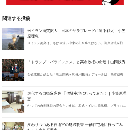
関連する投稿
米イラン衝突拡大 日本のサラブレッドに迫る戦火｜小笠
原理恵
米イラン衝突は、もはや遠い中東の出来事ではない。湾岸全域が戦域
化するなか、その影響は日本にも及びつつある。石油備蓄やエネルギ
ー価格の高騰については多く報じられているが、見落とされがちな問
題がある。邦人保護は万全なのか。そして、国際舞台に立つ日本のサ
「トランプ・パラドックス」と高市政権の命運｜山岡鉄秀
ラブレッドの安全は守られるのか。戦火は思わぬところに影を落とし
ている――。
石破政権が残した「相互関税＋80兆円投資」ディールは、高市政権に
重い宿題を突きつけている。トランプの“ふたつの顔”が日本を救うの
か、縛るのか──命運は、このパラドックスをどう反転できるかにかか
っている。
進化する自衛隊隊舎 千僧駐屯地に行ってみた！｜小笠原理
恵
かつての自衛隊員の隊舎といえば、和式トイレに扇風機、プライバシ
ーに配慮がない部屋配置といった「昭和スタイル」の名残が色濃く残
っていた。だが今、そのイメージは大きく変わろうとしている。兵庫
県伊丹市にある千僧駐屯地（せんぞちゅうとんち）を取材した。
変わりつつある自衛官の処遇改善 千僧駐屯地に行ってみ