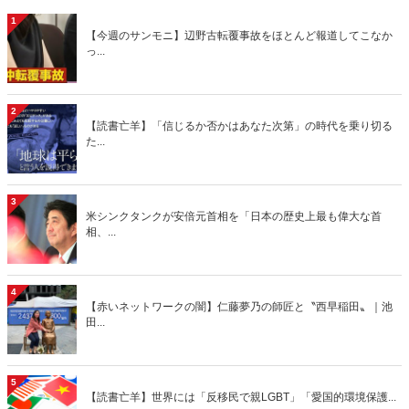
1
【今週のサンモニ】辺野古転覆事故をほとんど報道してこなか
っ...
2
【読書亡羊】「信じるか否かはあなた次第」の時代を乗り切る
た...
3
米シンクタンクが安倍元首相を「日本の歴史上最も偉大な首
相、...
4
【赤いネットワークの闇】仁藤夢乃の師匠と〝西早稲田〟｜池
田...
5
【読書亡羊】世界には「反移民で親LGBT」「愛国的環境保護...