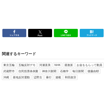
関連するキーワード
東京五輪
五輪反対デモ
河瀬直美
NHK
過激派
お金をもらって動員
武蔵野市
住民投票条例案
神奈川新聞
石橋学
毎日新聞
後藤由耶
沖縄
基地反対運動
辺野古
暴行
連載
和田政宗