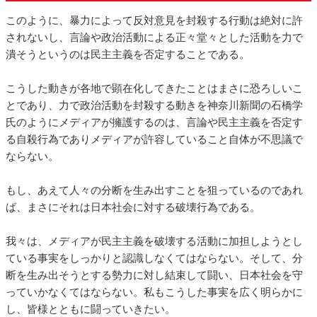
このように、暴力によって反対意見を封殺する行動は絶対に許
されないし、言論や政治活動による正々堂々とした活動を力で
潰そうというのは民主主義を否定することである。
こうした動きが各地で顕在化してきたことはまさに恐ろしいこ
とであり、力で政治活動を封殺する動きを神奈川新聞の石橋学
氏のようにメディアが擁護するのは、言論や民主主義を否定す
る自殺行為でありメディアが許容していること自体が不思議で
ならない。
もし、あえて人々の分断を生み出すことを狙っているのであれ
ば、まさにそれは日本社会に対する破壊行為である。
我々は、メディアが民主主義を破壊する活動に加担しようとし
ている事実をしっかりと認識しなくてはならない。そして、分
断を生み出そうとする勢力に対し結束して闘い、日本社会を守
っていかなくてはならない。私もこうした事実を広く明らかに
し、皆様とともに闘っていきたい。