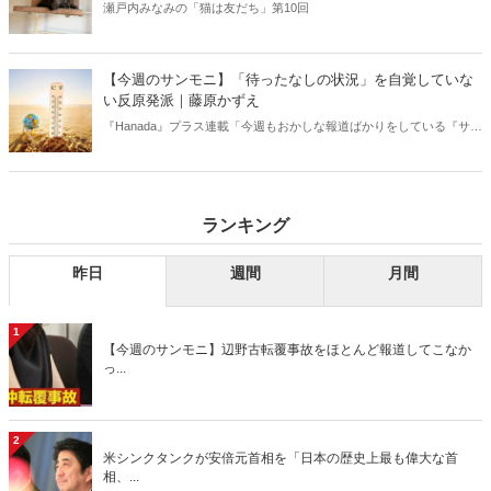
瀬戸内みなみの「猫は友だち」第10回
【今週のサンモニ】「待ったなしの状況」を自覚していな
い反原発派｜藤原かずえ
『Hanada』プラス連載「今週もおかしな報道ばかりをしている『サン
デーモーニング』を藤原かずえさんがデータとロジックで滅多斬
り」、略して【今週のサンモニ】。
ランキング
昨日
週間
月間
1
【今週のサンモニ】辺野古転覆事故をほとんど報道してこなか
っ...
2
米シンクタンクが安倍元首相を「日本の歴史上最も偉大な首
相、...