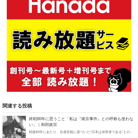
関連する投稿
終戦80年に思うこと「私は『南京事件』との呼称も使わな
い」｜和田政宗
戦後80年にあたり、自虐史観に基づいた“日本は加害者である”との番
組や報道が各メディアでは繰り広げられている。東京裁判や“南京大虐