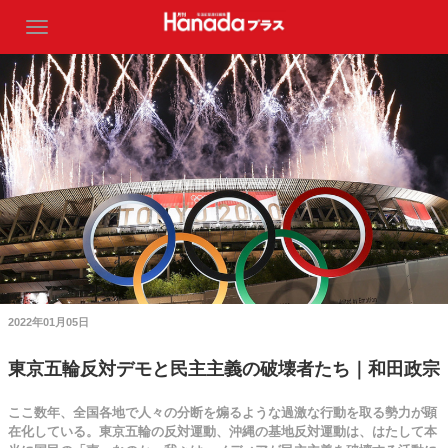
2022年01月05日
東京五輪反対デモと民主主義の破壊者たち｜和田政宗
ここ数年、全国各地で人々の分断を煽るような過激な行動を取る勢力が顕
在化している。東京五輪の反対運動、沖縄の基地反対運動は、はたして本