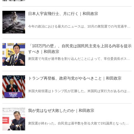
殺”肯定派は、おびただしい数の南京市民が日本軍に虐殺されたと言
う。しかし、南京戦において日本軍は意図的に住民を殺害したとの記
日本人宇宙飛行士、月に行く｜和田政宗
述は公文書に存在しない――。
今年の政治における最大のニュースは、10月の衆院選での与党過半数
割れであると思う。自民党にとって厳しい結果であるばかりか、これ
による日本の政治の先行きへの不安や、日本の昨年の名目GDPが世界
第4位に落ちたことから、経済面においても日本の将来に悲観的な観
「103万円の壁」、自民党は国民民主党を上回る内容を提示
測をお持ちの方がいらっしゃると思う。「先行きは暗い」とおっしゃ
すべき｜和田政宗
る方も多くいる。一方で、今年決定したことの中では、将来の日本に
衆院選で与党が過半数を割り込んだことによって、常任委員長ポスト
とても希望が持てるものが含まれている――。
は、衆院選前の「与党15、野党2」から「与党10、野党7」と大きく変
化した――。このような厳しい状況のなか、自民党はいま何をすべき
なのか。（写真提供／産経新聞社）
トランプ再登板、政府与党がやるべきこと｜和田政宗
米国大統領選はトランプ氏が圧勝した。米国民は実行力があるのはト
ランプ氏だと軍配を上げたのである。では、トランプ氏の当選で、我
が国はどのような影響を受け、どのような対応を取るべきなのか。
我が党はなぜ大敗したのか｜和田政宗
衆院選が終わった。自民党は過半数を割る大敗で191議席となった。
公明党も24議席となり連立与党でも215議席、与党系無所属議員を加