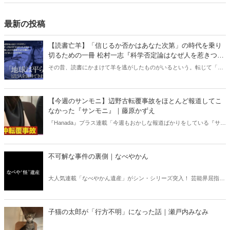
えても221議席で、過半数の233議席に12議席も及ばなかった――。
最新の投稿
【読書亡羊】「信じるか否かはあなた次第」の時代を乗り
切るための一冊 松村一志『科学否定論はなぜ人を惹きつけ
るのか』（ちくま新書）｜梶原麻衣子
その昔、読書にかまけて羊を逃がしたものがいるという。転じて「読
書亡羊」は「重要なことを忘れて、他のことに夢中になること」を指
す四字熟語になった。だが時に仕事を放り出してでも、読むべき本が
ある。元月刊『Hanada』編集部員のライター・梶原がお送りする時事
【今週のサンモニ】辺野古転覆事故をほとんど報道してこ
書評！
なかった『サンモニ』｜藤原かずえ
『Hanada』プラス連載「今週もおかしな報道ばかりをしている『サン
デーモーニング』を藤原かずえさんがデータとロジックで滅多斬
り」、略して【今週のサンモニ】。
不可解な事件の裏側｜なべやかん
大人気連載「なべやかん遺産」がシン・シリーズ突入！ 芸能界屈指の
コレクターであり、都市伝説、オカルト、スピリチュアルな話題が大
好きな芸人・なべやかんが蒐集した選りすぐりの「怪」な話を紹介！
信じるか信じないかは、あなた次第！ 芸能ニュース
子猫の太郎が「行方不明」になった話｜瀬戸内みなみ