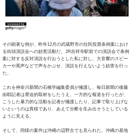
その顕著な例が、昨年12月の武蔵野市の住民投票条例案におけ
る街頭演説会への妨害活動だ。JR吉祥寺駅前での演説会で条例
案に対する反対演説を行おうとした私に対し、大音響のスピー
カーや罵声などで声をかぶせ、演説を行えないよう妨害を行っ
た。
これを神奈川新聞の石橋学編集委員が擁護し、毎日新聞の後藤
由耶記者は脅迫的取材をしたうえ、一方的な報道を行ったが、
こうした暴力的な活動を記者が擁護したり、記事で取り上げな
いというのは異様であり、あえて分断を生み出そうとしている
ように見える。
そして、同様の案件は沖縄の辺野古でも見られた。沖縄の基地