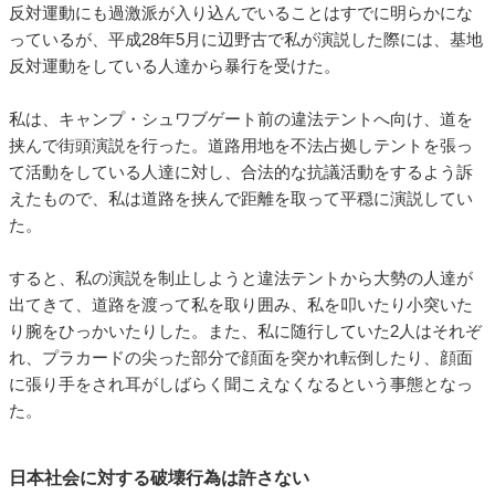
反対運動にも過激派が入り込んでいることはすでに明らかにな
っているが、平成28年5月に辺野古で私が演説した際には、基地
反対運動をしている人達から暴行を受けた。
私は、キャンプ・シュワブゲート前の違法テントへ向け、道を
挟んで街頭演説を行った。道路用地を不法占拠しテントを張っ
て活動をしている人達に対し、合法的な抗議活動をするよう訴
えたもので、私は道路を挟んで距離を取って平穏に演説してい
た。
すると、私の演説を制止しようと違法テントから大勢の人達が
出てきて、道路を渡って私を取り囲み、私を叩いたり小突いた
り腕をひっかいたりした。また、私に随行していた2人はそれぞ
れ、プラカードの尖った部分で顔面を突かれ転倒したり、顔面
に張り手をされ耳がしばらく聞こえなくなるという事態となっ
た。
日本社会に対する破壊行為は許さない