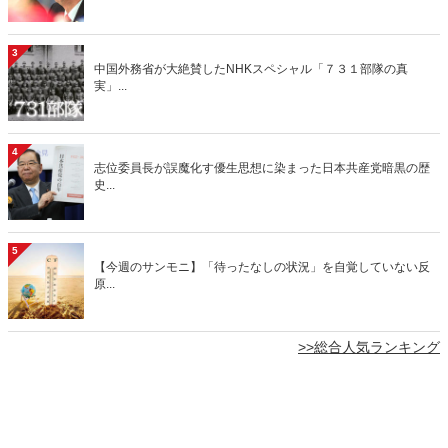
3
中国外務省が大絶賛したNHKスペシャル「７３１部隊の真
実」...
4
志位委員長が誤魔化す優生思想に染まった日本共産党暗黒の歴
史...
5
【今週のサンモニ】「待ったなしの状況」を自覚していない反
原...
>>総合人気ランキング