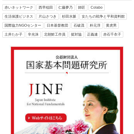
赤いネットワーク
西早稲田
仁藤夢乃
師匠
Colabo
生活保護ビジネス
片山さつき
杉田水脈
女たちの戦争と平和資料館
国際協力NGOセンター
日本基督教団
石破茂
朴元淳
黄虎男
土井たか子
辛光洙
北朝鮮工作員
挺対協
正義連
赤石千衣子