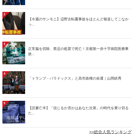
2
【今週のサンモニ】辺野古転覆事故をほとんど報道してこなか
っ...
3
正常脳を切除、禁忌の処置で死亡！京都第一赤十字病院医療事
故...
4
「トランプ・パラドックス」と高市政権の命運｜山岡鉄秀
5
【読書亡羊】「信じるか否かはあなた次第」の時代を乗り切る
た...
>>総合人気ランキング