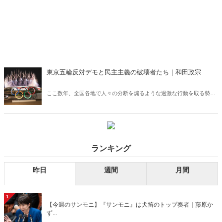
東京五輪反対デモと民主主義の破壊者たち｜和田政宗
ここ数年、全国各地で人々の分断を煽るような過激な行動を取る勢力
が顕在化している。東京五輪の反対運動、沖縄の基地反対運動は、は
たして本当に国民の「声」なのか。我々は、メディアが民主主義を破
壊する活動に加担しようとしている事実をしっかりと認識しなくては
ならない。
ランキング
昨日
週間
月間
1
【今週のサンモニ】『サンモニ』は犬笛のトップ奏者｜藤原か
ず...