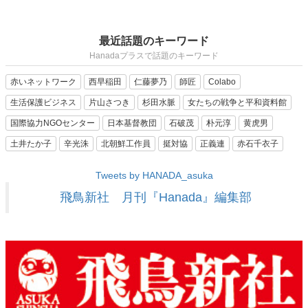
最近話題のキーワード
Hanadaプラスで話題のキーワード
赤いネットワーク
西早稲田
仁藤夢乃
師匠
Colabo
生活保護ビジネス
片山さつき
杉田水脈
女たちの戦争と平和資料館
国際協力NGOセンター
日本基督教団
石破茂
朴元淳
黄虎男
土井たか子
辛光洙
北朝鮮工作員
挺対協
正義連
赤石千衣子
Tweets by HANADA_asuka
飛鳥新社 月刊『Hanada』編集部