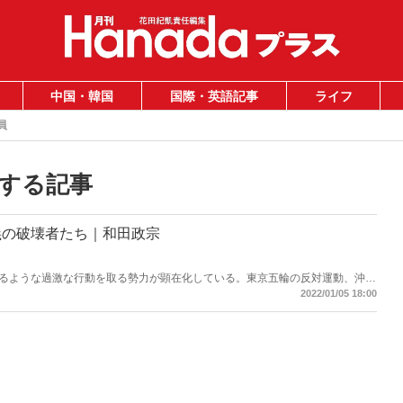
中国・韓国
国際・英語記事
ライフ
員
する記事
義の破壊者たち｜和田政宗
るような過激な行動を取る勢力が顕在化している。東京五輪の反対運動、沖縄
民の「声」なのか。我々は、メディアが民主主義を破壊する活動に加担しよう
2022/01/05 18:00
くてはならない。