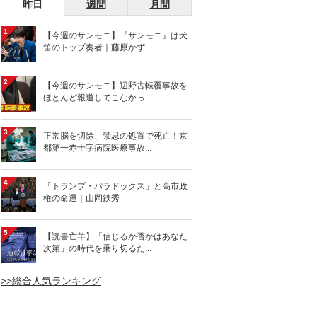
昨日
週間
月間
1
【今週のサンモニ】『サンモニ』は犬
笛のトップ奏者｜藤原かず...
2
【今週のサンモニ】辺野古転覆事故を
ほとんど報道してこなかっ...
3
正常脳を切除、禁忌の処置で死亡！京
都第一赤十字病院医療事故...
4
「トランプ・パラドックス」と高市政
権の命運｜山岡鉄秀
5
【読書亡羊】「信じるか否かはあなた
次第」の時代を乗り切るた...
>>総合人気ランキング