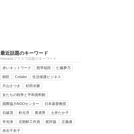
最近話題のキーワード
Hanadaプラスで話題のキーワード
赤いネットワーク
西早稲田
仁藤夢乃
師匠
Colabo
生活保護ビジネス
片山さつき
杉田水脈
女たちの戦争と平和資料館
国際協力NGOセンター
日本基督教団
石破茂
朴元淳
黄虎男
土井たか子
辛光洙
北朝鮮工作員
挺対協
正義連
赤石千衣子