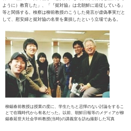
ように）教育した」、「『挺対協』は北朝鮮に追従している」
等と関係する。検察は柳前教授のこうした発言が虚偽事実だと
して、慰安婦と挺対協の名誉を棄損したという立場である。
柳錫春前教授は授業の度に、学生たちと忌憚のない討論をするこ
とで在職時代から有名だった。以前、朝鮮日報等のメディアが柳
錫春延世大社会学科教授(当時)の講義室を訪ね撮影した写真