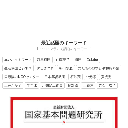
最近話題のキーワード
Hanadaプラスで話題のキーワード
赤いネットワーク
西早稲田
仁藤夢乃
師匠
Colabo
生活保護ビジネス
片山さつき
杉田水脈
女たちの戦争と平和資料館
国際協力NGOセンター
日本基督教団
石破茂
朴元淳
黄虎男
土井たか子
辛光洙
北朝鮮工作員
挺対協
正義連
赤石千衣子