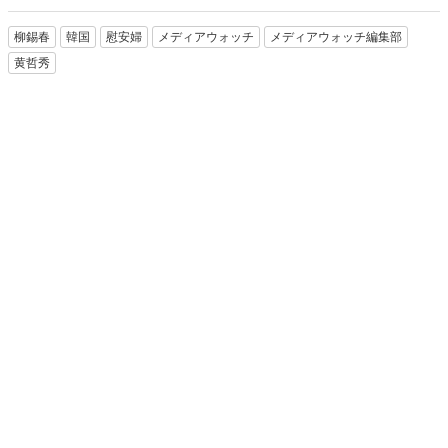
柳錫春
韓国
慰安婦
メディアウォッチ
メディアウォッチ編集部
黄哲秀