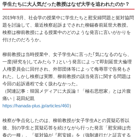
学生たちに大人気だった教授はなぜ大学を追われたのか？
2019年9月、社会学の授業中に学生たちと慰安婦問題と挺対協問
題を討論して、最近検察起訴までされた柳錫春前延世大教授。
検察は柳前教授による授業中のどのような発言に言いがかりを
付けたのだろうか。
柳前教授は当時授業中、女子学生Aに言った｢気になるのなら、
一度(研究を)してみたら？｣という発言によって即刻延世大倫理
人権委員会に回付され、外部団体等によって侮辱罪で告発もさ
れた。しかし検察は実際、柳前教授の該当発言に関する問題は
今回の起訴過程で全く扱わなかった。
（関連記事：韓国メディアに大反論！「極右思想家」とは片腹
痛い｜花田紀凱
https://hanada-plus.jp/articles/460
）
検察が争点化したのは、柳前教授が女子学生Aとの質疑応答以
後、別の学生と質疑応答を続けながら行った発言「慰安婦は売
春の一種」、「挺対協が『慰安婦』を（強制連行だと証言する