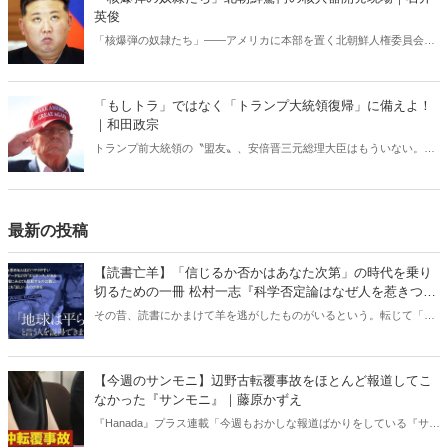
慰安婦の真実が全て分かる！
英俊
「核爆弾の奴隷たち」――アメリカに本部を置く北朝鮮人権委員会が
発表した報告書に記された衝撃的な内容。アメリカや韓国では話題に
なっているが、日本ではなぜか全く知られていない。核開発を進める
独裁国家で実施されている「現代の奴隷制度」の実態。
「もしトラ」ではなく「トランプ大統領復帰」に備えよ！
｜和田政宗
トランプ前大統領の〝盟友〟、安倍晋三元総理大臣はもういない。
「トランプ大統領復帰」で日本は、東アジアは、ウクライナは、中東
は、どうなるのか？
最新の投稿
【読書亡羊】「信じるか否かはあなた次第」の時代を乗り
切るための一冊 松村一志『科学否定論はなぜ人を惹きつけ
るのか』（ちくま新書）｜梶原麻衣子
その昔、読書にかまけて羊を逃がしたものがいるという。転じて「読
書亡羊」は「重要なことを忘れて、他のことに夢中になること」を指
す四字熟語になった。だが時に仕事を放り出してでも、読むべき本が
ある。元月刊『Hanada』編集部員のライター・梶原がお送りする時事
【今週のサンモニ】辺野古転覆事故をほとんど報道してこ
書評！
なかった『サンモニ』｜藤原かずえ
『Hanada』プラス連載「今週もおかしな報道ばかりをしている『サン
デーモーニング』を藤原かずえさんがデータとロジックで滅多斬