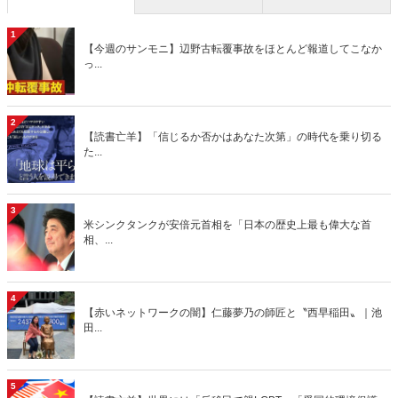
1
【今週のサンモニ】辺野古転覆事故をほとんど報道してこなか
っ...
2
【読書亡羊】「信じるか否かはあなた次第」の時代を乗り切る
た...
3
米シンクタンクが安倍元首相を「日本の歴史上最も偉大な首
相、...
4
【赤いネットワークの闇】仁藤夢乃の師匠と〝西早稲田〟｜池
田...
5