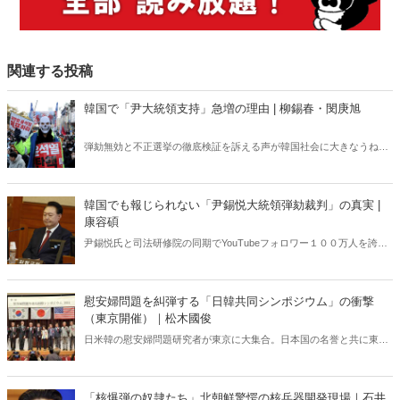
関連する投稿
韓国で「尹大統領支持」急増の理由 | 柳錫春・閔庚旭
弾劾無効と不正選挙の徹底検証を訴える声が韓国社会に大きなうねり
を巻き起こしている。いま韓国で何が起きているのか？ 韓国の外
交・安保に生じた空白は今後、日韓関係にどのような影響を及ぼすの
か？ 韓国政治に精通する柳錫春元延世大学教授と、公明選挙大韓党
韓国でも報じられない「尹錫悦大統領弾劾裁判」の真実 |
の閔庚旭代表が緊急独占対談で語り合った。
康容碩
尹錫悦氏と司法研修院の同期でYouTubeフォロワー１００万人を誇る
人気弁護士が独占インタビューで明かした「大統領弾劾裁判」の全
貌。
慰安婦問題を糾弾する「日韓共同シンポジウム」の衝撃
（東京開催）｜松木國俊
日米韓の慰安婦問題研究者が東京に大集合。日本国の名誉と共に東ア
ジアの安全保障にかかわる極めて重大なテーマ、慰安婦問題の完全解
決に至る道筋を多角的に明らかにする！シンポジウムの模様を登壇者
の一人である松木國俊氏が完全レポート、一挙大公開。これを読めば
「核爆弾の奴隷たち」北朝鮮驚愕の核兵器開発現場｜石井