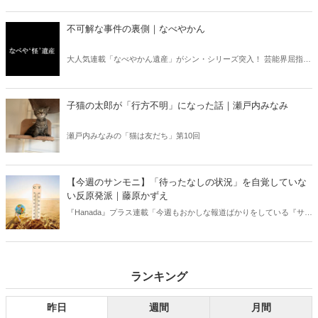
り」、略して【今週のサンモニ】。
不可解な事件の裏側｜なべやかん
大人気連載「なべやかん遺産」がシン・シリーズ突入！ 芸能界屈指の
コレクターであり、都市伝説、オカルト、スピリチュアルな話題が大
好きな芸人・なべやかんが蒐集した選りすぐりの「怪」な話を紹介！
信じるか信じないかは、あなた次第！ 芸能ニュース
子猫の太郎が「行方不明」になった話｜瀬戸内みなみ
瀬戸内みなみの「猫は友だち」第10回
【今週のサンモニ】「待ったなしの状況」を自覚していな
い反原発派｜藤原かずえ
『Hanada』プラス連載「今週もおかしな報道ばかりをしている『サン
デーモーニング』を藤原かずえさんがデータとロジックで滅多斬
り」、略して【今週のサンモニ】。
ランキング
昨日
週間
月間