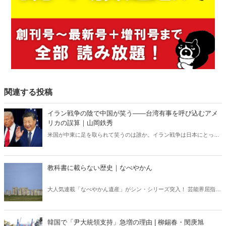
関連する投稿
イラン戦争の陰で中国が笑う――台湾有事を呼び込むアメ
リカの誤算｜山岡鉄秀
米国が中東に足を取られて笑うのは誰か。イラン戦争は日本にとって
対岸の火事ではない。米国の消耗は台湾有事を呼び込み、日本の安全
保障を直撃する――。 日本に「プランB」はあるのか。
教科書に載らない歴史｜なべやかん
大人気連載「なべやかん遺産」がシン・シリーズ突入！ 芸能界屈指の
コレクターであり、都市伝説、オカルト、スピリチュアルな話題が大
好きな芸人・なべやかんが蒐集した選りすぐりの「怪」な話を紹介！
韓国で「尹大統領支持」急増の理由 | 柳錫春・閔庚旭