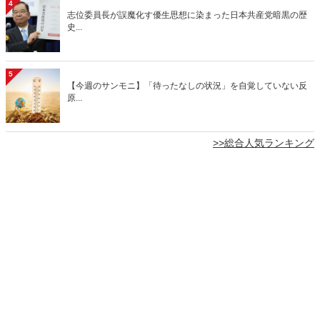
4
志位委員長が誤魔化す優生思想に染まった日本共産党暗黒の歴
史...
5
【今週のサンモニ】「待ったなしの状況」を自覚していない反
原...
>>総合人気ランキング