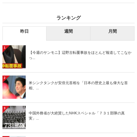
り」、略して【今週のサンモニ】。
ランキング
昨日
週間
月間
1
【今週のサンモニ】辺野古転覆事故をほとんど報道してこなか
っ...
2
米シンクタンクが安倍元首相を「日本の歴史上最も偉大な首
相、...
3
中国外務省が大絶賛したNHKスペシャル「７３１部隊の真
実」...