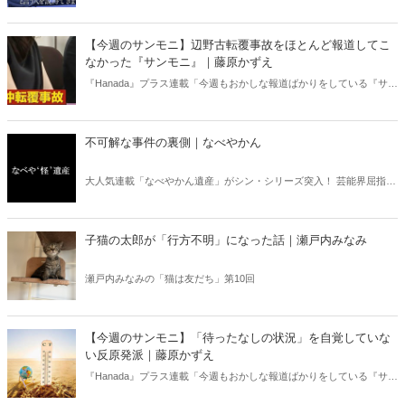
書亡羊」は「重要なことを忘れて、他のことに夢中になること」を指
す四字熟語になった。だが時に仕事を放り出してでも、読むべき本が
ある。元月刊『Hanada』編集部員のライター・梶原がお送りする時事
【今週のサンモニ】辺野古転覆事故をほとんど報道してこ
書評！
なかった『サンモニ』｜藤原かずえ
『Hanada』プラス連載「今週もおかしな報道ばかりをしている『サン
デーモーニング』を藤原かずえさんがデータとロジックで滅多斬
り」、略して【今週のサンモニ】。
不可解な事件の裏側｜なべやかん
大人気連載「なべやかん遺産」がシン・シリーズ突入！ 芸能界屈指の
コレクターであり、都市伝説、オカルト、スピリチュアルな話題が大
好きな芸人・なべやかんが蒐集した選りすぐりの「怪」な話を紹介！
信じるか信じないかは、あなた次第！ 芸能ニュース
子猫の太郎が「行方不明」になった話｜瀬戸内みなみ
瀬戸内みなみの「猫は友だち」第10回
【今週のサンモニ】「待ったなしの状況」を自覚していな
い反原発派｜藤原かずえ
『Hanada』プラス連載「今週もおかしな報道ばかりをしている『サン
デーモーニング』を藤原かずえさんがデータとロジックで滅多斬