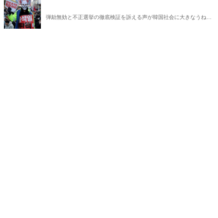
弾劾無効と不正選挙の徹底検証を訴える声が韓国社会に大きなうねり
を巻き起こしている。いま韓国で何が起きているのか？ 韓国の外
交・安保に生じた空白は今後、日韓関係にどのような影響を及ぼすの
か？ 韓国政治に精通する柳錫春元延世大学教授と、公明選挙大韓党
の閔庚旭代表が緊急独占対談で語り合った。