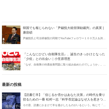
韓国でも報じられない「尹錫悦大統領弾劾裁判」の真実 |
康容碩
尹錫悦氏と司法研修院の同期でYouTubeフォロワー１００万人を誇る
人気弁護士が独占インタビューで明かした「大統領弾劾裁判」の全
貌。
『こんなにひどい自衛隊生活』、誕生のきっかけとなった
「少佐」との出会い｜小笠原理恵
「なぜ、自衛隊の待遇改善問題に取り組み始めたのでしょうか」。
時々、人から聞かれる。「1999年3月に発生した能登半島沖不審船事
件に携わった、幹部自衛官とSNSを通じて友人になったからです」と
私は答えている。彼のことを私たち、「自衛官守る会」の会員は「少
佐」と呼んでいる――。（「まえがき」より）
最新の投稿
【読書亡羊】「信じるか否かはあなた次第」の時代を乗り
切るための一冊 松村一志『科学否定論はなぜ人を惹きつけ
るのか』（ちくま新書）｜梶原麻衣子
その昔、読書にかまけて羊を逃がしたものがいるという。転じて「読