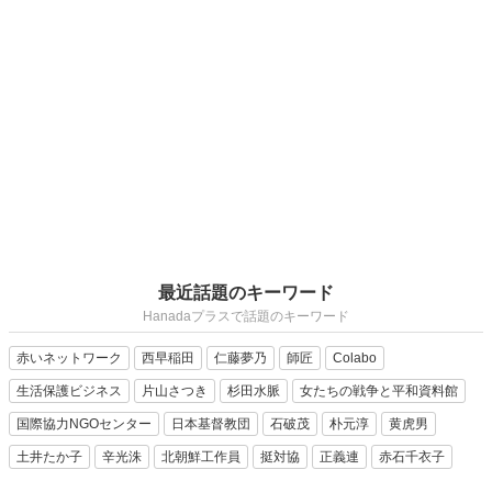
最近話題のキーワード
Hanadaプラスで話題のキーワード
赤いネットワーク
西早稲田
仁藤夢乃
師匠
Colabo
生活保護ビジネス
片山さつき
杉田水脈
女たちの戦争と平和資料館
国際協力NGOセンター
日本基督教団
石破茂
朴元淳
黄虎男
土井たか子
辛光洙
北朝鮮工作員
挺対協
正義連
赤石千衣子