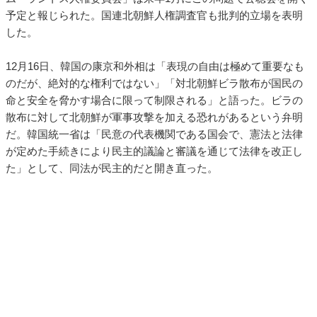
予定と報じられた。国連北朝鮮人権調査官も批判的立場を表明
した。
12月16日、韓国の康京和外相は「表現の自由は極めて重要なも
のだが、絶対的な権利ではない」「対北朝鮮ビラ散布が国民の
命と安全を脅かす場合に限って制限される」と語った。ビラの
散布に対して北朝鮮が軍事攻撃を加える恐れがあるという弁明
だ。韓国統一省は「民意の代表機関である国会で、憲法と法律
が定めた手続きにより民主的議論と審議を通じて法律を改正し
た」として、同法が民主的だと開き直った。