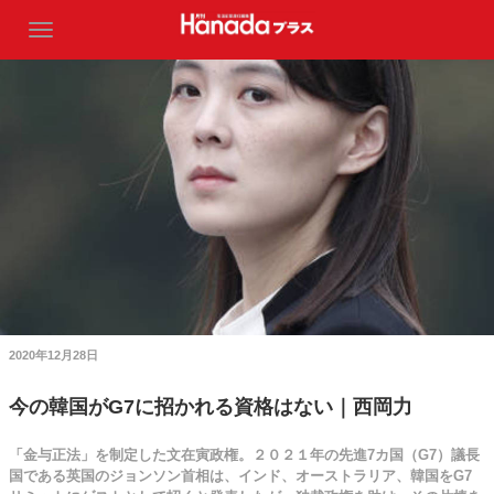
2020年12月28日
今の韓国がG7に招かれる資格はない｜西岡力
「金与正法」を制定した文在寅政権。２０２１年の先進7カ国（G7）議長
国である英国のジョンソン首相は、インド、オーストラリア、韓国をG7