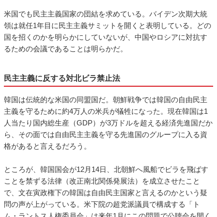
米国でも民主主義国家の団結を求めている。バイデン次期大統
領は就任1年目に民主主義サミットを開くと表明している。どの
国を招くのかを明らかにしていないが、中国やロシアに対抗す
るための会議であることは明らかだ。
民主主義に反する対北ビラ禁止法
韓国は伝統的な米国の同盟国だ。朝鮮戦争では韓国の自由民主
主義を守るために約4万人の米兵が犠牲になった。現在韓国は1
人当たり国内総生産（GDP）が3万ドルを超える経済先進国だか
ら、その面では自由民主主義を守る先進国のグループに入る資
格があると言えるだろう。
ところが、韓国国会が12月14日、北朝鮮へ風船でビラを飛ばす
ことを禁ずる法律（改正南北関係発展法）を成立させたこと
で、文在寅政権下の韓国は自由民主国家と言えるのかという疑
問の声が上がっている。米下院の超党派議員で構成する「ト
ム・ラントス人権委員会」は来年1月にこの問題で公聴会を開く