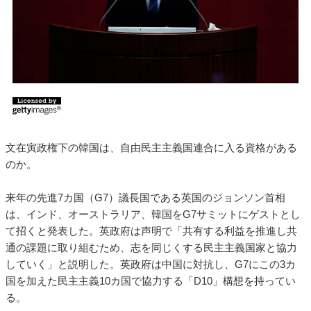
文在寅政権下の韓国は、自由民主主義国連合に入る資格がある
のか。
来年の先進7カ国（G7）議長国である英国のジョンソン首相
は、インド、オーストラリア、韓国をG7サミットにゲストとし
て招くと発表した。英政府は声明で「共有する利益を推進し共
通の課題に取り組むため、志を同じくする民主主義国家と協力
していく」と説明した。英政府は中国に対抗し、G7にこの3カ
国を加えた民主主義10カ国で協力する「D10」構想を持ってい
る。