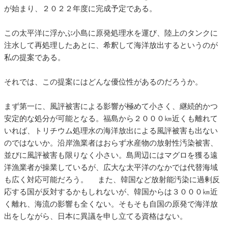
が始まり、２０２２年度に完成予定である。
この太平洋に浮かぶ小島に原発処理水を運び、陸上のタンクに
注水して再処理したあとに、希釈して海洋放出するというのが
私の提案である。
それでは、この提案にはどんな優位性があるのだろうか。
まず第一に、風評被害による影響が極めて小さく、継続的かつ
安定的な処分が可能となる。福島から２０００㎞近くも離れて
いれば、トリチウム処理水の海洋放出による風評被害も出ない
のではないか。沿岸漁業者はおらず水産物の放射性汚染被害、
並びに風評被害も限りなく小さい。島周辺にはマグロを獲る遠
洋漁業者が操業しているが、広大な太平洋のなかでは代替海域
も広く対応可能だろう。 また、韓国など放射能汚染に過剰反
応する国が反対するかもしれないが、韓国からは３０００㎞近
く離れ、海流の影響も全くない。そもそも自国の原発で海洋放
出をしながら、日本に異議を申し立てる資格はない。