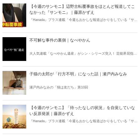
ある。元月刊『Hanada』編集部員のライター・梶原がお送りする時事
【今週のサンモニ】辺野古転覆事故をほとんど報道してこ
書評！
なかった『サンモニ』｜藤原かずえ
『Hanada』プラス連載「今週もおかしな報道ばかりをしている『サン
デーモーニング』を藤原かずえさんがデータとロジックで滅多斬
り」、略して【今週のサンモニ】。
不可解な事件の裏側｜なべやかん
大人気連載「なべやかん遺産」がシン・シリーズ突入！ 芸能界屈指の
コレクターであり、都市伝説、オカルト、スピリチュアルな話題が大
好きな芸人・なべやかんが蒐集した選りすぐりの「怪」な話を紹介！
信じるか信じないかは、あなた次第！ 芸能ニュース
子猫の太郎が「行方不明」になった話｜瀬戸内みなみ
瀬戸内みなみの「猫は友だち」第10回
【今週のサンモニ】「待ったなしの状況」を自覚していな
い反原発派｜藤原かずえ
『Hanada』プラス連載「今週もおかしな報道ばかりをしている『サン
デーモーニング』を藤原かずえさんがデータとロジックで滅多斬
り」、略して【今週のサンモニ】。