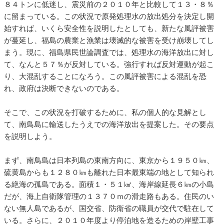
８４トンに低迷し、震災前の２０１０年と比較して１３・８％
に留まっている。この状況で原発処理水の放出処分を決定し開
始すれば、いくら安全性を説明したとしても、新たな風評被害
が蔓延し、福島の農業と漁業は壊滅的な被害を受け崩壊してし
まう。現に、福島県民世論調査では、処理水の海洋放出に対し
て、なんと５７％が反対している。強行すれば反対運動が起こ
り、大混乱することになろう。この風評被害による混乱を恐
れ、政府は決断できないのである。
そこで、この状況を打破するために、私の個人的な見解とし
て、南鳥島に輸送したうえでの海洋放出を提案した。その要点
を説明しよう。
まず、南鳥島は日本列島の東南方向に、東京から１９５０㎞、
硫黄島からも１２８０㎞も離れた日本最東端の地として知られ
る絶海の孤島である。面積１・５１㎢、海岸線延長６㎞の小島
だが、海上自衛隊管理の１３７０ｍの滑走路もある。住民のい
ない無人島であるが、国交省、防衛省の職員が交代で駐在して
いる。さらに、２０１０年度より停泊地を造るための岸壁工事