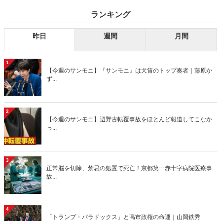
ランキング
昨日
週間
月間
1
【今週のサンモニ】『サンモニ』は犬笛のトップ奏者｜藤原か
ず...
2
【今週のサンモニ】辺野古転覆事故をほとんど報道してこなか
っ...
3
正常脳を切除、禁忌の処置で死亡！京都第一赤十字病院医療事
故...
4
「トランプ・パラドックス」と高市政権の命運｜山岡鉄秀