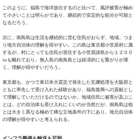
このように、福島で海洋放出するのと比べて、風評被害が極め
て小さいことは明らかであり、継続的で安定的な処分が可能と
なるだろう。
次に、南鳥島は生活を継続的に営む住民がおらず、地域、つま
り地方自治体の理解を得やすい。この島は東京都小笠原村に属
するが、村にとっても住民が居住する小笠原諸島から１２００
㎞も離れており、無人島の南鳥島とは経済的にも繋がりが薄
く、理解が得やすいだろう。
東京都も、かつて東日本大震災で発生した瓦礫処理を大阪府と
ともに率先して受け入れた経験があり、福島復興への貢献とし
て理解していただけるのではないか。地域住民に被害が及ぶこ
とは、どの自治体も受け入れにくいのが当然だが、南鳥島は他
とは大きく異なる極めて稀な立地条件の下にあり、地元自治体
の理解が得やすいと考えられる。
インフラ整備も輸送も可能