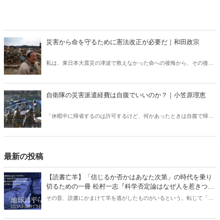
災害から命を守るために憲法改正が必要だ｜和田政宗
私は、東日本大震災の津波で救えなかった命への後悔から、その後、
大学院で津波避難についての修士論文をまとめた。国会議員に立候補
したのも震災復興を成し遂げるという意志からであった。だが、災害
などの緊急時に対応できる憲法に現行憲法はなっていない――。
自衛隊の災害派遣経費は自腹でいいのか？｜小笠原理恵
「休暇中に帰省するのは許可するけど、何かあったときは自腹で帰っ
てきてねというスタンスです」と自衛隊幹部。被災地で活躍する自衛
隊に多くの国民が感謝しているが、自衛隊では災害派遣活動中でも自
腹負担が多数みられる――。（サムネイルは「陸上自衛隊 中部方面
隊」Xより）
最新の投稿
【読書亡羊】「信じるか否かはあなた次第」の時代を乗り
切るための一冊 松村一志『科学否定論はなぜ人を惹きつけ
るのか』（ちくま新書）｜梶原麻衣子
その昔、読書にかまけて羊を逃がしたものがいるという。転じて「読
書亡羊」は「重要なことを忘れて、他のことに夢中になること」を指
す四字熟語になった。だが時に仕事を放り出してでも、読むべき本が