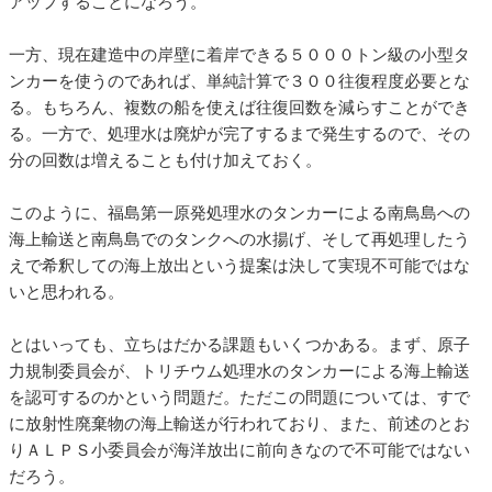
アップすることになろう。
一方、現在建造中の岸壁に着岸できる５０００トン級の小型タ
ンカーを使うのであれば、単純計算で３００往復程度必要とな
る。もちろん、複数の船を使えば往復回数を減らすことができ
る。一方で、処理水は廃炉が完了するまで発生するので、その
分の回数は増えることも付け加えておく。
このように、福島第一原発処理水のタンカーによる南鳥島への
海上輸送と南鳥島でのタンクへの水揚げ、そして再処理したう
えで希釈しての海上放出という提案は決して実現不可能ではな
いと思われる。
とはいっても、立ちはだかる課題もいくつかある。まず、原子
力規制委員会が、トリチウム処理水のタンカーによる海上輸送
を認可するのかという問題だ。ただこの問題については、すで
に放射性廃棄物の海上輸送が行われており、また、前述のとお
りＡＬＰＳ小委員会が海洋放出に前向きなので不可能ではない
だろう。