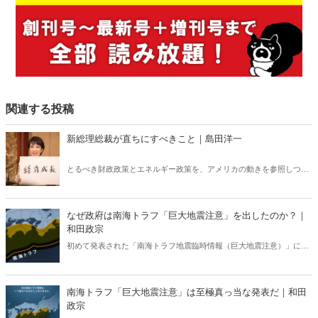
関連する投稿
新総理総裁が直ちにすべきこと｜島田洋一
とるべき財政政策とエネルギー政策を、アメリカの動きを参照しつつ
検討する。自民党総裁候補者たちは「世界の潮流」を本当に理解して
いるのだろうか？
なぜ政府は南海トラフ「巨大地震注意」を出したのか？｜
和田政宗
初めて発表された「南海トラフ地震臨時情報（巨大地震注意）」に対
して否定的な意見も多数あったが、政府が臨時情報を出したのは至極
真っ当なことであった。（サムネイルは気象庁HPより）
南海トラフ「巨大地震注意」は至極真っ当な発表だ｜和田
政宗