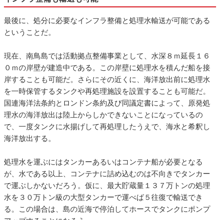
最後に、処分に必要なインフラ整備と処理水輸送が可能である
ということだ。
現在、南鳥島では活動拠点整備事業として、水深８ｍ延長１６
０ｍの岸壁が建造中である。この岸壁に処理水を積んだ船を接
岸することも可能だ。さらにその近くに、海洋放出前に処理水
を一時保管するタンクや再処理施設を設置することも可能だ。
国連海洋法条約とロンドン条約及び同議定書によって、原発処
理水の海洋放出は陸上からしかできないことになっているの
で、一度タンクに水揚げして再処理したうえで、海水と希釈し
海洋放出する。
処理水を運ぶにはタンカーあるいはコンテナ船が必要となる
が、水である以上、コンテナに詰め込むのは不向きでタンカー
で運ぶしかないだろう。仮に、最大貯蔵量１３７万トンの処理
水を３０万トン級の大型タンカーで運べば５往復で輸送でき
る。この場合は、島の近海で停泊してホースでタンクにポンプ