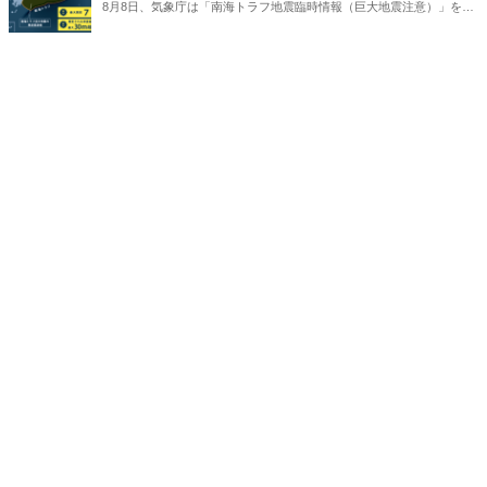
8月8日、気象庁は「南海トラフ地震臨時情報（巨大地震注意）」を発
表した。「国民の不安を煽るだけ」という否定的な意見もあるが、は
たして本当にそうなのか。この情報をどう見ればよいか、解説する。
（サムネイルは気象庁ホームページより）