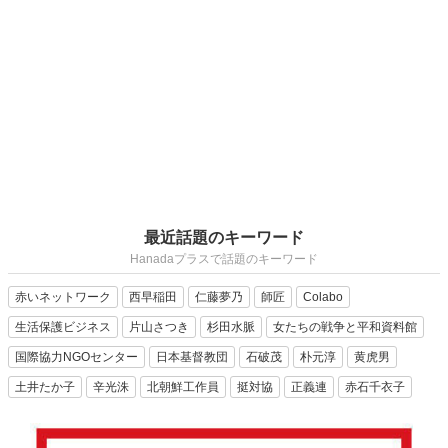
最近話題のキーワード
Hanadaプラスで話題のキーワード
赤いネットワーク
西早稲田
仁藤夢乃
師匠
Colabo
生活保護ビジネス
片山さつき
杉田水脈
女たちの戦争と平和資料館
国際協力NGOセンター
日本基督教団
石破茂
朴元淳
黄虎男
土井たか子
辛光洙
北朝鮮工作員
挺対協
正義連
赤石千衣子