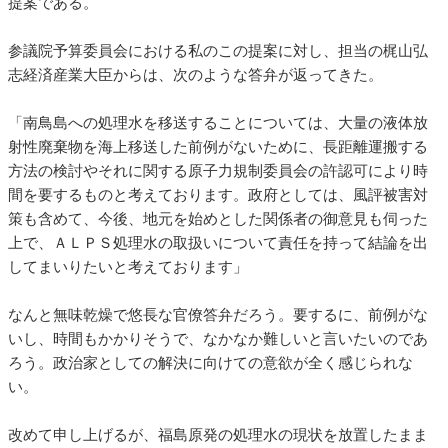
提案である。
参議院予算委員会における私のこの提案に対し、担当の梶山弘
志経済産業大臣からは、次のような答弁が返ってきた。
「南鳥島への処理水を移送することについては、大量の液体放
射性廃棄物を海上移送した前例がないために、長距離運搬する
方法の検討やそれに関する原子力規制委員会の許認可により時
間を要するものと考えております。政府としては、風評被害対
策も含めて、今後、地元を始めとした関係者の御意見も伺った
上で、ＡＬＰＳ処理水の取扱いについて責任を持って結論を出
してまいりたいと考えております」
なんと無味乾燥で悠長な官僚答弁だろう。要するに、前例がな
いし、時間もかかりそうで、なかなか難しいと言いたいのであ
ろう。政治家としての解決に向けての意欲が全く感じられな
い。
改めて申し上げるが、福島原発の処理水の現状を放置したまま