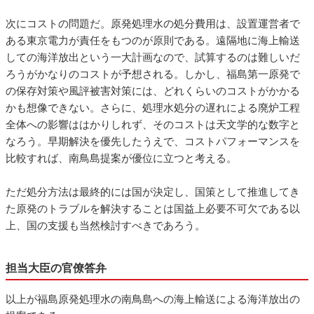
次にコストの問題だ。原発処理水の処分費用は、設置運営者で
ある東京電力が責任をもつのが原則である。遠隔地に海上輸送
しての海洋放出という一大計画なので、試算するのは難しいだ
ろうがかなりのコストが予想される。しかし、福島第一原発で
の保存対策や風評被害対策には、どれくらいのコストがかかる
かも想像できない。さらに、処理水処分の遅れによる廃炉工程
全体への影響ははかりしれず、そのコストは天文学的な数字と
なろう。早期解決を優先したうえで、コストパフォーマンスを
比較すれば、南鳥島提案が優位に立つと考える。
ただ処分方法は最終的には国が決定し、国策として推進してき
た原発のトラブルを解決することは国益上必要不可欠である以
上、国の支援も当然検討すべきであろう。
担当大臣の官僚答弁
以上が福島原発処理水の南鳥島への海上輸送による海洋放出の