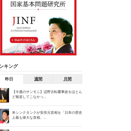
ンキング
昨日
週間
月間
【今週のサンモニ】辺野古転覆事故をほとん
ど報道してこなかっ...
米シンクタンクが安倍元首相を「日本の歴史
上最も偉大な首相、...