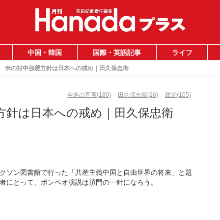
中国・韓国
国際・英語記事
ライフ
米の対中強硬方針は日本への戒め｜田久保忠衛
今週の直言(180)
田久保忠衛(26)
政治(105)
方針は日本への戒め｜田久保忠衛
クソン図書館で行った「共産主義中国と自由世界の将来」と題
者にとって、ポンペオ演説は頂門の一針になろう。