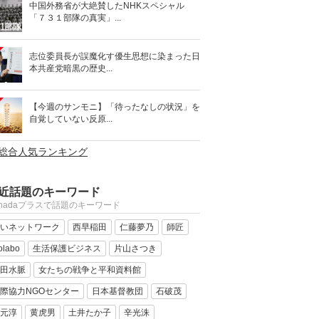
中国外務省が大絶賛したNHKスペシャル
「７３１部隊の真実」...
志位委員長が誤魔化す優生思想に染まった日
本共産党暗黒の歴史...
【今週のサンモニ】「待ったなしの状況」を
自覚していない反原...
>総合人気ランキング
近話題のキーワード
anadaプラスで話題のキーワード
いネットワーク
西早稲田
仁藤夢乃
師匠
olabo
生活保護ビジネス
片山さつき
田水脈
女たちの戦争と平和資料館
際協力NGOセンター
日本基督教団
石破茂
元淳
黄虎男
土井たか子
辛光洙