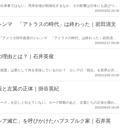
の出来事ではない。湾岸全域が戦域化するなか、その影響は日本にも及びつつ
の高騰については多く報じられているが、見落とされがちな問題がある。邦人
2026/03/02 20:30
舞台に立つ日本のサラブレッドの安全は守られるのか。戦火は思わぬところに
レンマ 「アトラスの時代」は終わった｜岩田清文
掲載の『アメリカ対中政策のジレンマ 「アトラスの時代」は終わった｜岩田清文
使って要約・紹介。
2026/02/17 09:00
の理由とは？｜石井英俊
止措置」は果たして何を意味しているのか？ ロシアの「弱点」を世界が共有
2025/12/28 22:00
殺と左翼の正体｜掛谷英紀
カーク」を正しく伝えていない。カーク暗殺のあと、左翼たちの正体が露わに
も日本では全く報じられない。「米国の分断」との安易な解釈では絶対にわか
2025/09/29 16:00
象の本質。
シア滅亡」を呼びかけたハプスブルク家｜石井英