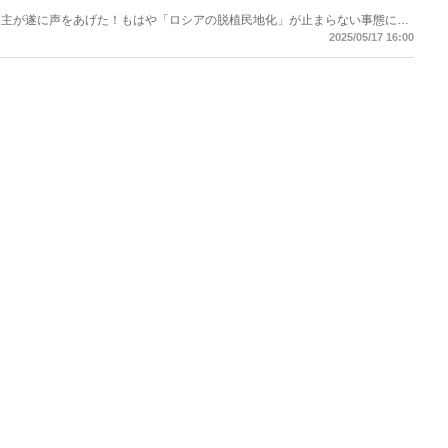
当主が遂に声をあげた！もはや「ロシアの脱植民地化」が止まらない事態にな
い「モスクワ植民地帝国」崩壊のシナリオ。
2025/05/17 16:00