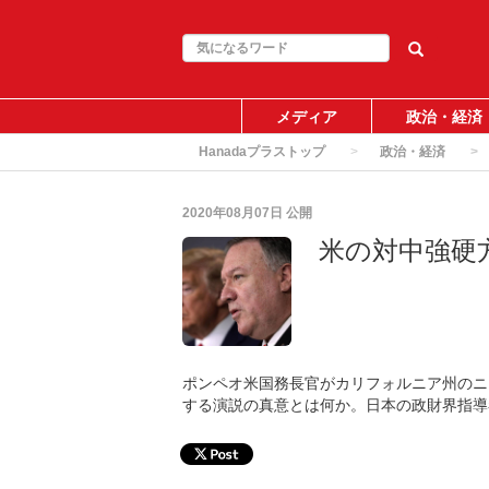
メディア
政治・経済
Hanadaプラストップ
政治・経済
2020年08月07日
公開
米の対中強硬
ポンペオ米国務長官がカリフォルニア州のニ
する演説の真意とは何か。日本の政財界指導