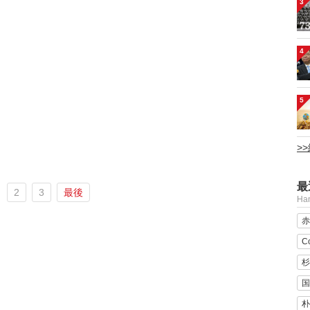
3
4
5
>
最
2
3
最後
H
赤
C
杉
国
朴