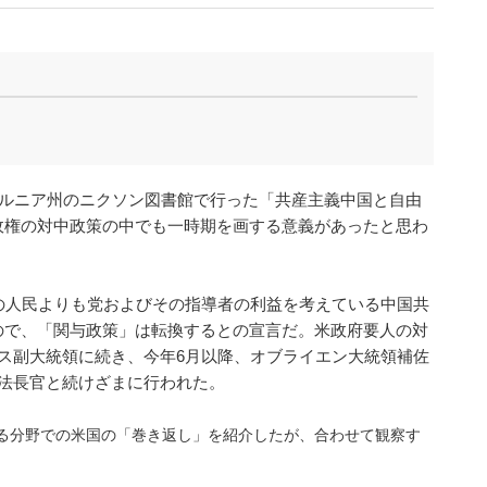
ォルニア州のニクソン図書館で行った「共産主義中国と自由
政権の対中政策の中でも一時期を画する意義があったと思わ
の人民よりも党およびその指導者の利益を考えている中国共
ので、「関与政策」は転換するとの宣言だ。米政府要人の対
ス副大統領に続き、今年6月以降、オブライエン大統領補佐
司法長官と続けざまに行われた。
る分野での米国の「巻き返し」を紹介したが、合わせて観察す