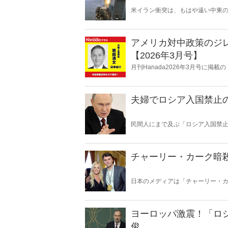
米イラン衝突は、もはや遠い中東
ある。石油備蓄やエネルギー価格
保護は万全なのか。そして、国際
影を落としている――。
アメリカ対中政策のジ
【2026年3月号】
月刊Hanada2026年3月号に
【2026年3月号】』の内容をAIを
夫婦でロシア入国禁止
民間人にまで及ぶ「ロシア入国禁
すべきだ。
チャーリー・カーク暗
日本のメディアは「チャーリー・
なる事態が相次いでいるが、それ
らない「チャーリー・カーク」現
ヨーロッパ激震！「ロ
俊