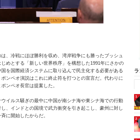
のは、冷戦にほぼ勝利を収め、湾岸戦争にも勝ったブッシュ
じめとする「新しい世界秩序」を構想した1991年にさかの
中国を国際経済システムに取り込んで民主化する必要がある
ラ
。ポンペオ演説はこれに終止符を打つとの宣言だ。代わりに
とポンペオ長官は提案した。
1
ナウイルス騒ぎの最中に中国が南シナ海や東シナ海での行動
行し、インドとの国境で武力衝突を引き起こし、豪州に対し
一斉に開始したからだ。
2