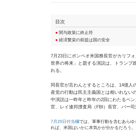
目次
●
関与政策に終止符
●
経済繁栄の前提は国の安全
7月23日にポンペオ米国務長官がカリフ
世界の将来」と題する演説は、トランプ
れる。
同長官が言わんとするところは、14億人
産党の行動は民主主義国とは相いれない
中演説は一昨年と昨年の2回にわたるペン
官、レイ連邦捜査局（FBI）長官、バー
7月20日付当欄
では、軍事行動を含むあらゆ
れば、米国はいかに本気かが分かるだろう。