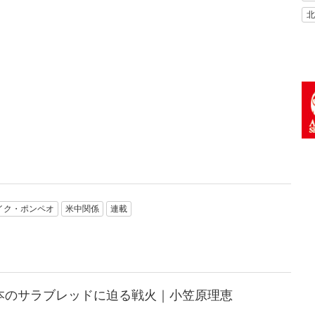
北
イク・ポンペオ
米中関係
連載
本のサラブレッドに迫る戦火｜小笠原理恵