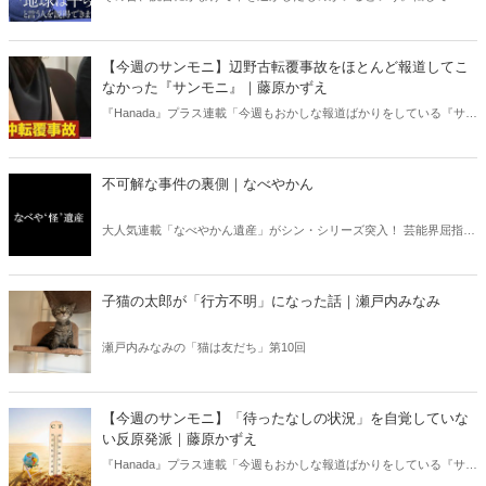
書亡羊」は「重要なことを忘れて、他のことに夢中になること」を指
す四字熟語になった。だが時に仕事を放り出してでも、読むべき本が
ある。元月刊『Hanada』編集部員のライター・梶原がお送りする時事
【今週のサンモニ】辺野古転覆事故をほとんど報道してこ
書評！
なかった『サンモニ』｜藤原かずえ
『Hanada』プラス連載「今週もおかしな報道ばかりをしている『サン
デーモーニング』を藤原かずえさんがデータとロジックで滅多斬
り」、略して【今週のサンモニ】。
不可解な事件の裏側｜なべやかん
大人気連載「なべやかん遺産」がシン・シリーズ突入！ 芸能界屈指の
コレクターであり、都市伝説、オカルト、スピリチュアルな話題が大
好きな芸人・なべやかんが蒐集した選りすぐりの「怪」な話を紹介！
信じるか信じないかは、あなた次第！ 芸能ニュース
子猫の太郎が「行方不明」になった話｜瀬戸内みなみ
瀬戸内みなみの「猫は友だち」第10回
【今週のサンモニ】「待ったなしの状況」を自覚していな
い反原発派｜藤原かずえ
『Hanada』プラス連載「今週もおかしな報道ばかりをしている『サン
デーモーニング』を藤原かずえさんがデータとロジックで滅多斬