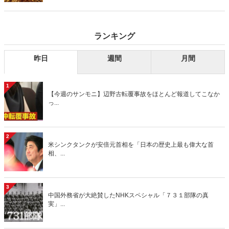
り」、略して【今週のサンモニ】。
ランキング
昨日
週間
月間
1
【今週のサンモニ】辺野古転覆事故をほとんど報道してこなか
っ...
2
米シンクタンクが安倍元首相を「日本の歴史上最も偉大な首
相、...
3
中国外務省が大絶賛したNHKスペシャル「７３１部隊の真
実」...