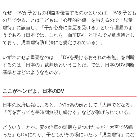
なぜ、DVが子どもの利益を侵害するのかといえば、DVを子ども
の前でやることは子どもに「心理的外傷」を与えるので「児童
虐待」に該当し、「子が心身に害悪を受ける」という理屈のよ
うである（日本では、これを「面前DV」と呼んで児童虐待とし
ており、児童虐待防止法にも規定されている）。
いずれにせよ重要なのは、「DVを受けるおそれの有無」を判断
するのは「日本の」裁判所ということだ。では、日本のDV判断
基準とはどのようなものか。
ここがヘンだよ、日本のDV
日本の政府広報によると、DV行為の例として「大声でどなる」
「何を言っても長時間無視し続ける」などが挙げられている。
どういうことか。妻の浮気の証拠を見つけた夫が「大声で怒鳴
った」らDVになり、子どもがその場にいたら「児童虐待」にな