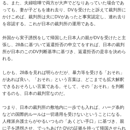
る。また、夫婦喧嘩で両方が大声でどなりあっていた場合であ
っても、妻が子どもを連れ去り、DVを受けたと訴えて裁判所に
かけこめば、裁判所は夫にDVがあったと事実認定し、連れ去り
を容認する。これが日本の裁判所の運用である。
外国から実子誘拐をして帰国した日本人の親がDVを受けたと主
張し、28条に基づいて返還拒否の申立てをすれば、日本の裁判
所が日本のこのDV判断基準に基づき、返還拒否の是非を決めら
れる。
しかも、28条を見れば明らかだが、暴力等を受ける「おそれ」
があれば良い。「おそれ」という言葉は、どこまでも拡大解釈
できるおそろしい言葉である。そして、その「おそれ」を判断
するのも、日本の裁判官なのだ。
つまり、日本の裁判所の敷地内に一歩でも入れば、ハーグ条約
などの国際的ルールは一切適用を受けないということになる。
人権派弁護士らがやるいつもの「あくどい手口」に基づき、親
に子を誘拐させ、でっちあげたDVの証拠を持って帰国させられ