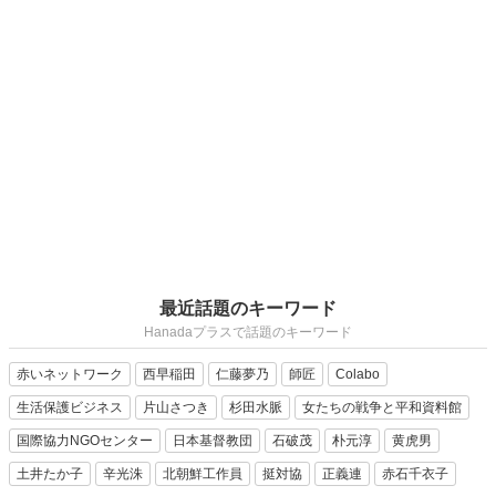
最近話題のキーワード
Hanadaプラスで話題のキーワード
赤いネットワーク
西早稲田
仁藤夢乃
師匠
Colabo
生活保護ビジネス
片山さつき
杉田水脈
女たちの戦争と平和資料館
国際協力NGOセンター
日本基督教団
石破茂
朴元淳
黄虎男
土井たか子
辛光洙
北朝鮮工作員
挺対協
正義連
赤石千衣子