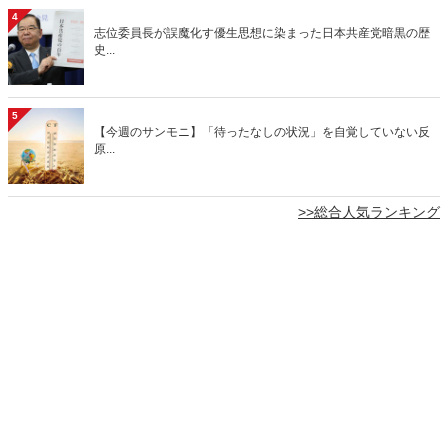
4
志位委員長が誤魔化す優生思想に染まった日本共産党暗黒の歴
史...
5
【今週のサンモニ】「待ったなしの状況」を自覚していない反
原...
>>総合人気ランキング