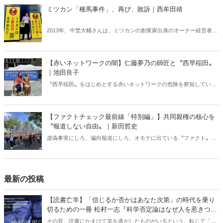
ミツカン「種馬事件」、再び、敗訴｜西牟田靖
2013年、中埜大輔さんは、ミツカンの創業家出身のオーナー経営者で
ある中埜和英会長の次女、聖子さんと結婚、翌年には男の子が誕生し
た。だが、彼の人生は義父母によって破壊された。生後4日目の子供
を義父母の養子に差し出すよう強要されたのに始まり、別居の命令、
【赤いネットワークの闇】仁藤夢乃の師匠と〝西早稲田〟
離婚の強要、親子引き離し（実子誘拐）を目的とした日本への配転、
｜池田良子
告発報道の取材に応じたことを理由に即日解雇――。まるで中埜一族
〝西早稲田〟をはじめとする赤いネットワークの危険を察知していた
に「種馬」のように使われ、放り出されたのだ。
安倍元総理。だが、自民党議員の多くは無関心か無知である。北村晴
男弁護士は言う。「詐欺師に一見して『悪い人』はいない。『いい
人』だと思われなければ人を騙すことなどできないからだ」。（サム
【ファクトチェック最前線「特別編」】共同親権の核心を
ネイルは仁藤夢乃氏twitterより）
〝報道しない自由〟｜新田哲史
虚偽事実にしろ、偏向報道にしろ、オモテに出ている〝ファクト〟は
検証しやすい。しかし世の中には、メディアが存在をひた隠しにする
ファクトも。ネットでは「報道しない自由」と揶揄するが、最近筆者
がその対象になっていると感じるのが共同親権の問題だ。
最新の投稿
【読書亡羊】「信じるか否かはあなた次第」の時代を乗り
切るための一冊 松村一志『科学否定論はなぜ人を惹きつけ
るのか』（ちくま新書）｜梶原麻衣子
その昔、読書にかまけて羊を逃がしたものがいるという。転じて「読