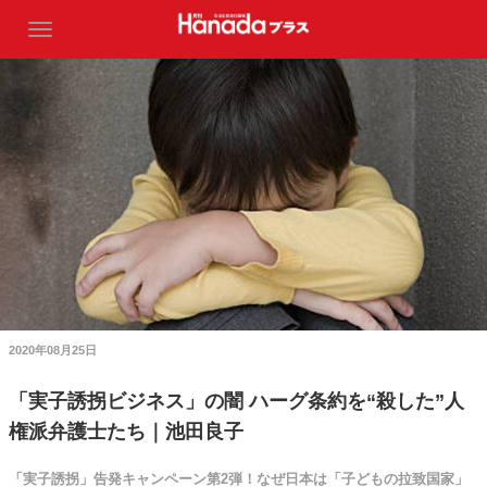
2020年08月25日
「実子誘拐ビジネス」の闇 ハーグ条約を“殺した”人
権派弁護士たち｜池田良子
「実子誘拐」告発キャンペーン第2弾！なぜ日本は「子どもの拉致国家」