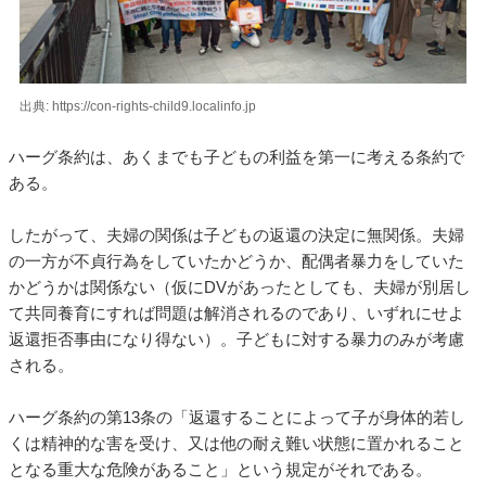
出典: https://con-rights-child9.localinfo.jp
ハーグ条約は、あくまでも子どもの利益を第一に考える条約で
ある。
したがって、夫婦の関係は子どもの返還の決定に無関係。夫婦
の一方が不貞行為をしていたかどうか、配偶者暴力をしていた
かどうかは関係ない（仮にDVがあったとしても、夫婦が別居し
て共同養育にすれば問題は解消されるのであり、いずれにせよ
返還拒否事由になり得ない）。子どもに対する暴力のみが考慮
される。
ハーグ条約の第13条の「返還することによって子が身体的若し
くは精神的な害を受け、又は他の耐え難い状態に置かれること
となる重大な危険があること」という規定がそれである。