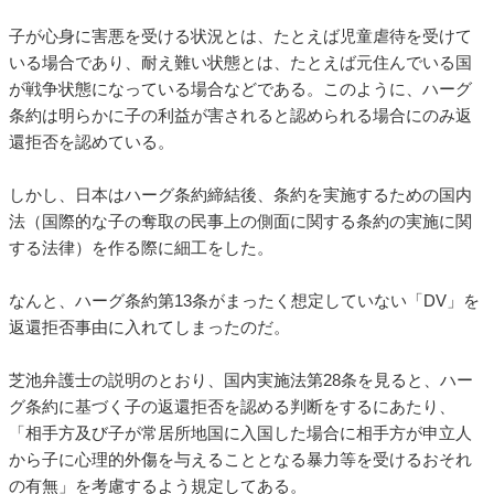
子が心身に害悪を受ける状況とは、たとえば児童虐待を受けて
いる場合であり、耐え難い状態とは、たとえば元住んでいる国
が戦争状態になっている場合などである。このように、ハーグ
条約は明らかに子の利益が害されると認められる場合にのみ返
還拒否を認めている。
しかし、日本はハーグ条約締結後、条約を実施するための国内
法（国際的な子の奪取の民事上の側面に関する条約の実施に関
する法律）を作る際に細工をした。
なんと、ハーグ条約第13条がまったく想定していない「DV」を
返還拒否事由に入れてしまったのだ。
芝池弁護士の説明のとおり、国内実施法第28条を見ると、ハー
グ条約に基づく子の返還拒否を認める判断をするにあたり、
「相手方及び子が常居所地国に入国した場合に相手方が申立人
から子に心理的外傷を与えることとなる暴力等を受けるおそれ
の有無」を考慮するよう規定してある。