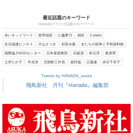
最近話題のキーワード
Hanadaプラスで話題のキーワード
赤いネットワーク
西早稲田
仁藤夢乃
師匠
Colabo
生活保護ビジネス
片山さつき
杉田水脈
女たちの戦争と平和資料館
国際協力NGOセンター
日本基督教団
石破茂
朴元淳
黄虎男
土井たか子
辛光洙
北朝鮮工作員
挺対協
正義連
赤石千衣子
Tweets by HANADA_asuka
飛鳥新社 月刊『Hanada』編集部