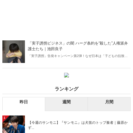
「実子誘拐ビジネス」の闇 ハーグ条約を“殺した”人権派弁
護士たち｜池田良子
「実子誘拐」告発キャンペーン第2弾！なぜ日本は「子どもの拉致国
家」と呼ばれているのか。その裏には、ハーグ条約を“殺した”人権派
弁護士たちの暗闘があった――。なぜ人権派は共同養育に反対するの
か。子どもの権利をどう考えているのか。海外のケースだけではな
い。国内でも「実子誘拐」は日常的に行われているのだ。実名告発！
誰も触れられなかった禁断の扉がついに開かれる！
ランキング
昨日
週間
月間
1
【今週のサンモニ】『サンモニ』は犬笛のトップ奏者｜藤原か
ず...