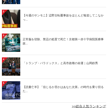
2
【今週のサンモニ】辺野古転覆事故をほとんど報道してこなか
っ...
3
正常脳を切除、禁忌の処置で死亡！京都第一赤十字病院医療事
故...
4
「トランプ・パラドックス」と高市政権の命運｜山岡鉄秀
5
【読書亡羊】「信じるか否かはあなた次第」の時代を乗り切る
た...
>>総合人気ランキング