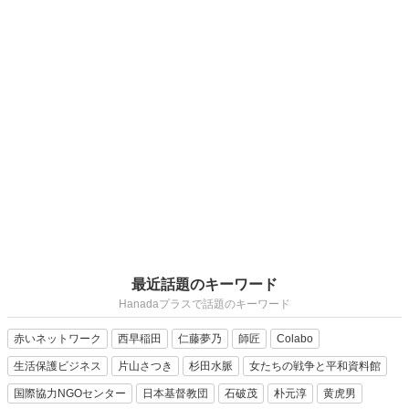
最近話題のキーワード
Hanadaプラスで話題のキーワード
赤いネットワーク
西早稲田
仁藤夢乃
師匠
Colabo
生活保護ビジネス
片山さつき
杉田水脈
女たちの戦争と平和資料館
国際協力NGOセンター
日本基督教団
石破茂
朴元淳
黄虎男