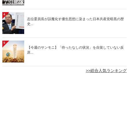
4
志位委員長が誤魔化す優生思想に染まった日本共産党暗黒の歴
史...
5
【今週のサンモニ】「待ったなしの状況」を自覚していない反
原...
>>総合人気ランキング