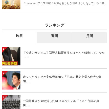
『Hanada』プラス連載「今週もおかしな報道ばかりをしている『サン
デーモーニング』を藤原かずえさんがデータとロジックで滅多斬
り」、略して【今週のサンモニ】。
ランキング
昨日
週間
月間
1
【今週のサンモニ】辺野古転覆事故をほとんど報道してこなか
っ...
2
米シンクタンクが安倍元首相を「日本の歴史上最も偉大な首
相、...
3
中国外務省が大絶賛したNHKスペシャル「７３１部隊の真
実」...