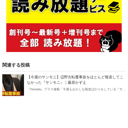
関連する投稿
【今週のサンモニ】辺野古転覆事故をほとんど報道してこ
なかった『サンモニ』｜藤原かずえ
『Hanada』プラス連載「今週もおかしな報道ばかりをしている『サン
デーモーニング』を藤原かずえさんがデータとロジックで滅多斬
り」、略して【今週のサンモニ】。