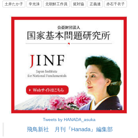
土井たか子
辛光洙
北朝鮮工作員
挺対協
正義連
赤石千衣子
Tweets by HANADA_asuka
飛鳥新社 月刊『Hanada』編集部