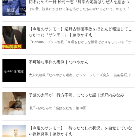
切るための一冊 松村一志『科学否定論はなぜ人を惹きつけ
るのか』（ちくま新書）｜梶原麻衣子
その昔、読書にかまけて羊を逃がしたものがいるという。転じて「読
書亡羊」は「重要なことを忘れて、他のことに夢中になること」を指
す四字熟語になった。だが時に仕事を放り出してでも、読むべき本が
ある。元月刊『Hanada』編集部員のライター・梶原がお送りする時事
【今週のサンモニ】辺野古転覆事故をほとんど報道してこ
書評！
なかった『サンモニ』｜藤原かずえ
『Hanada』プラス連載「今週もおかしな報道ばかりをしている『サン
デーモーニング』を藤原かずえさんがデータとロジックで滅多斬
り」、略して【今週のサンモニ】。
不可解な事件の裏側｜なべやかん
大人気連載「なべやかん遺産」がシン・シリーズ突入！ 芸能界屈指の
コレクターであり、都市伝説、オカルト、スピリチュアルな話題が大
好きな芸人・なべやかんが蒐集した選りすぐりの「怪」な話を紹介！
信じるか信じないかは、あなた次第！ 芸能ニュース
子猫の太郎が「行方不明」になった話｜瀬戸内みなみ
瀬戸内みなみの「猫は友だち」第10回
【今週のサンモニ】「待ったなしの状況」を自覚していな
い反原発派｜藤原かずえ