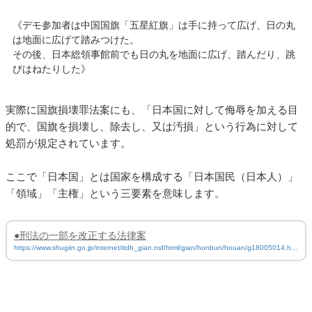
《デモ参加者は中国国旗「五星紅旗」は手に持って広げ、日の丸
は地面に広げて踏みつけた。
その後、日本総領事館前でも日の丸を地面に広げ、踏んだり、跳
びはねたりした》
実際に国旗損壊罪法案にも、「日本国に対して侮辱を加える目
的で、国旗を損壊し、除去し、又は汚損」という行為に対して
処罰が規定されています。
ここで「日本国」とは国家を構成する「日本国民（日本人）」
「領域」「主権」という三要素を意味します。
●刑法の一部を改正する法律案
https://www.shugiin.go.jp/internet/itdb_gian.nsf/html/gian/honbun/houan/g18005014.ht
m