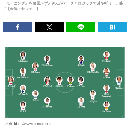
ーモーニング』を藤原かずえさんがデータとロジックで滅多斬り」、略し
て【今週のサンモニ】。
出典: https://www.sofascore.com