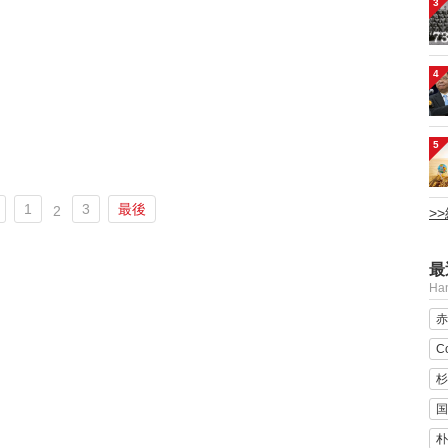
3
4
5
1
3
最後
2
>
最
H
赤
C
杉
国
朴