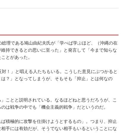
時の総理である鳩山由紀夫氏が「学べば学ぶほど、（沖縄の在
が維持できるとの思いに至った」と発言して「今まで知らな
たことがあった。
に反対！」と唱える人たちもいる。こうした意見にぶつかると
とは？」となってしまうが、そもそも「抑止」とは何なの
る」ことと説明されている。なるほどねと思うだろうが、こ
るのは戦争の中でも「機会主義的戦争」だというのだ。
れば積極的に攻撃を仕掛けようとするもの」。つまり、抑止
な相手には有効だが、そうでない相手もいるということにな