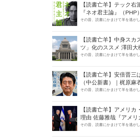
【読書亡羊】テック右派が抱く焦燥
『ネオ君主論』（PHP
その昔、読書にかまけて羊を逃が
とに夢中になること」を指す四字
『Hanada』編集部員のライター
【読書亡羊】中身スカ
ツ」化のススメ 澤田大樹『永田町の人をウォッチしてみた』（カンゼン）
｜梶原麻衣子
その昔、読書にかまけて羊を逃が
とに夢中になること」を指す四字
『Hanada』編集部員のライター
【読書亡羊】安倍晋三はこうして
（中公新書）｜梶原麻
その昔、読書にかまけて羊を逃が
とに夢中になること」を指す四字
『Hanada』編集部員のライター
【読書亡羊】アメリカ
理由 佐藤雅哉『アメリカはなぜイスラエルを支援するのか』（名古屋大学
出版会）｜梶原麻衣子
その昔、読書にかまけて羊を逃が
とに夢中になること」を指す四字
『Hanada』編集部員のライター