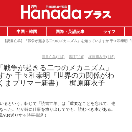
中国・韓国
国際・英語記事
ライフ
【読書亡羊】「戦争が起きる二つのメカニズム」を知っていますか 千々和泰明
読書亡羊(114)
書評(116)
梶原麻衣子(115)
「戦争が起きる二つのメカニズム」
すか 千々和泰明『世界の力関係がわ
くまプリマー新書）｜梶原麻衣子
いるという。転じて「読書亡羊」は「重要なことを忘れて、他
なった。だが時に仕事を放り出してでも、読むべき本がある。
梶原がお送りする時事書評！