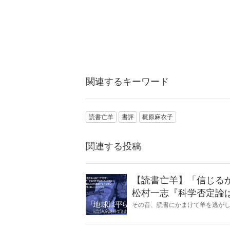
関連するキーワード
読書亡羊
書評
梶原麻衣子
関連する投稿
【読書亡羊】「信じる
松村一志『科学否定論
麻衣子
その昔、読書にかまけて羊を逃が
とに夢中になること」を指す四字
『Hanada』編集部員のライター