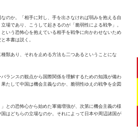
場なのか。「相手に対し、手を出さなければ弱みを抱える自
」立場であり、こうして起きるのが「脆弱性による戦争」。
」という恐怖心を抱えている相手を戦争に向かわせないため
だと本書は説く。
二種類あり、それを止める方法も二つあるということにな
ーバランスの観点から国際関係を理解するための知識が備わ
。果たして中国は機会主義なのか、脆弱性ゆえの戦争を企図
う」との恐怖心から始めた軍備増強が、次第に機会主義の様
中国はどちらの立場なのか。それによって日本や周辺諸国が