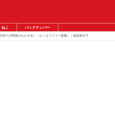
ねこ
バックナンバー
『世界の力関係がわかる本』（ちくまプリマー新書）｜梶原麻衣子