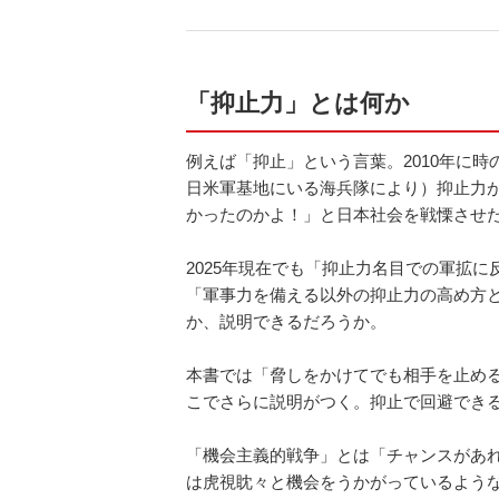
「抑止力」とは何か
例えば「抑止」という言葉。2010年に
日米軍基地にいる海兵隊により）抑止力
かったのかよ！」と日本社会を戦慄させ
2025年現在でも「抑止力名目での軍拡
「軍事力を備える以外の抑止力の高め方
か、説明できるだろうか。
本書では「脅しをかけてでも相手を止め
こでさらに説明がつく。抑止で回避でき
「機会主義的戦争」とは「チャンスがあ
は虎視眈々と機会をうかがっているよう