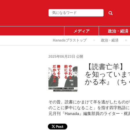
メディア
政治・経済
Hanadaプラストップ
政治・経済
2025年06月23日
公開
【読書亡羊】
を知っていま
かる本』（ち
その昔、読書にかまけて羊を逃がしたものが
のことに夢中になること」を指す四字熟語に
元月刊『Hanada』編集部員のライター・