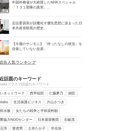
中国外務省が大絶賛したNHKスペシャル
「７３１部隊の真実」...
志位委員長が誤魔化す優生思想に染まった日
本共産党暗黒の歴史...
【今週のサンモニ】「待ったなしの状況」を
自覚していない反原...
>総合人気ランキング
近話題のキーワード
anadaプラスで話題のキーワード
いネットワーク
西早稲田
仁藤夢乃
師匠
olabo
生活保護ビジネス
片山さつき
田水脈
女たちの戦争と平和資料館
際協力NGOセンター
日本基督教団
石破茂
元淳
黄虎男
土井たか子
辛光洙