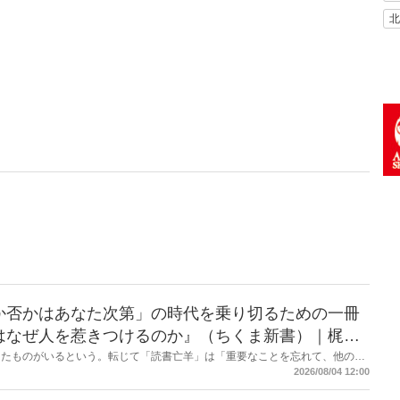
北
か否かはあなた次第」の時代を乗り切るための一冊
はなぜ人を惹きつけるのか』（ちくま新書）｜梶原
したものがいるという。転じて「読書亡羊」は「重要なことを忘れて、他のこ
熟語になった。だが時に仕事を放り出してでも、読むべき本がある。元月刊
2026/08/04 12:00
・梶原がお送りする時事書評！