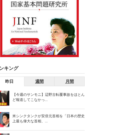
ンキング
昨日
週間
月間
【今週のサンモニ】辺野古転覆事故をほとん
ど報道してこなかっ...
米シンクタンクが安倍元首相を「日本の歴史
上最も偉大な首相、...