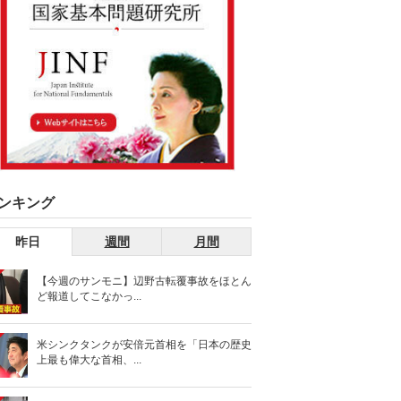
ンキング
昨日
週間
月間
【今週のサンモニ】辺野古転覆事故をほとん
ど報道してこなかっ...
米シンクタンクが安倍元首相を「日本の歴史
上最も偉大な首相、...