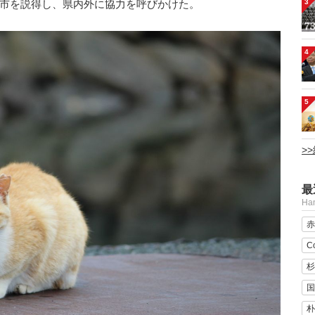
3
洲市を説得し、県内外に協力を呼びかけた。
4
5
>
最
H
赤
C
杉
国
朴