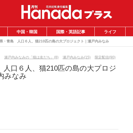
中国・韓国
国際・英語記事
ライフ
県・青島 人口６人、猫210匹の島の大プロジェクト｜瀬戸内みなみ
瀬戸内みなみの「猫は友だち」(8)
瀬戸内みなみ(15)
限定配信(90)
 人口６人、猫210匹の島の大プロジ
内みなみ