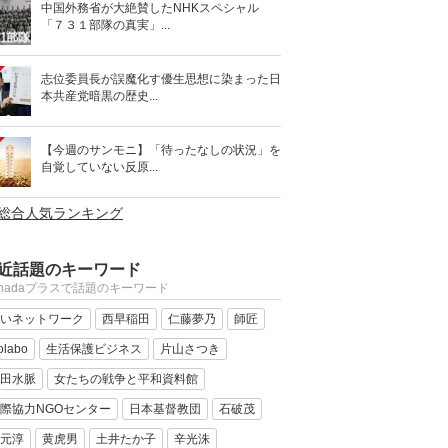
中国外務省が大絶賛したNHKスペシャル
「７３１部隊の真実」...
志位委員長が誤魔化す優生思想に染まった日
本共産党暗黒の歴史...
【今週のサンモニ】「待ったなしの状況」を
自覚していない反原...
>総合人気ランキング
近話題のキーワード
anadaプラスで話題のキーワード
いネットワーク
西早稲田
仁藤夢乃
師匠
olabo
生活保護ビジネス
片山さつき
田水脈
女たちの戦争と平和資料館
際協力NGOセンター
日本基督教団
石破茂
元淳
黄虎男
土井たか子
辛光洙