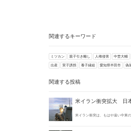
関連するキーワード
ミツカン
親子引き離し
人権侵害
中埜大輔
出産
実子誘拐
養子縁組
愛知県半田市
偽
関連する投稿
米イラン衝突拡大 日
米イラン衝突は、もはや遠い中東
ある。石油備蓄やエネルギー価格
保護は万全なのか。そして、国際
影を落としている――。