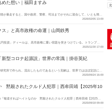
込めた想い｜福田ますみ
北
感情が暴走すると、国や政府、警察、司法までがそれに迎合して、いとも簡単
みにじる恐怖。これはロシアや中国の話ではない。法治国家であるはずのこの
2026/02/05 13:00
だ。
クス」と高市政権の命運｜山岡鉄秀
兆円投資」ディールは、高市政権に重い宿題を突きつけている。トランプ
、縛るのか──命運は、このパラドックスをどう反転できるかにかかっている。
2025/11/30 17:00
「新型コロナ起源説」世界の常識｜掛谷英紀
ス研究所で作られ、流出したものであるという見解は、世界ではほぼ定説にな
はこの“世界の常識”が全く通じない。「新型コロナウイルス研究所起源」を
2025/09/24 16:00
 黙殺されたクルド人犯罪｜西牟田靖【2025年10
掲載の『報道すればヘイトなのか 黙殺されたクルド人犯罪｜西牟田靖【2025年
約・紹介。
2025/09/18 09:00