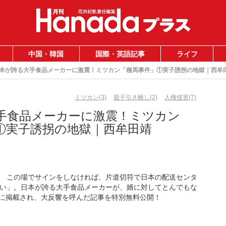
中国・韓国
国際・英語記事
ライフ
本が誇る大手食品メーカーに激震！ミツカン「種馬事件」①実子誘拐の地獄｜西牟
ミツカン(3)
親子引き離し(2)
人権侵害(7)
手食品メーカーに激震！ミツカン
①実子誘拐の地獄｜西牟田靖
 この場でサインをしなければ、片道切符で日本の配送センタ
い」。日本が誇る大手食品メーカーが、婿に対してとんでもな
号に掲載され、大反響を呼んだ記事を特別無料公開！