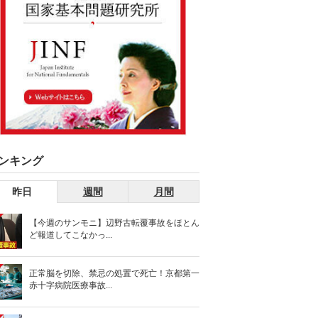
ンキング
昨日
週間
月間
【今週のサンモニ】辺野古転覆事故をほとん
ど報道してこなかっ...
正常脳を切除、禁忌の処置で死亡！京都第一
赤十字病院医療事故...