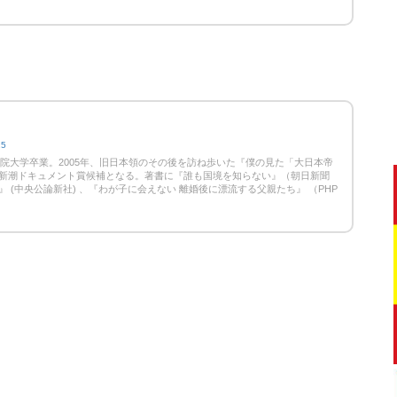
25
学院大学卒業。2005年、旧日本領のその後を訪ね歩いた『僕の見た「大日本帝
新潮ドキュメント賞候補となる。著書に『誰も国境を知らない』（朝日新聞
 (中央公論新社) 、『わが子に会えない 離婚後に漂流する父親たち』 （PHP