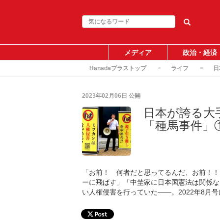
メディア
政治・経済
Hanadaプラストップ
ライフ
日
2023年02月06日
公開
日本が誇る大
「種馬事件」
「お前！ 何者だと思ってるんだ、お前！！
ーに飛ばす」「中埜家に日本国憲法は関係な
い人権侵害を行っていた――。2022年8月