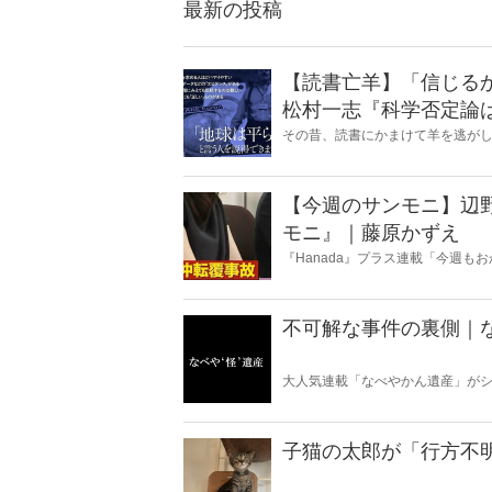
最新の投稿
【読書亡羊】「信じる
松村一志『科学否定論
麻衣子
その昔、読書にかまけて羊を逃が
とに夢中になること」を指す四字
『Hanada』編集部員のライター
【今週のサンモニ】辺
モニ』｜藤原かずえ
『Hanada』プラス連載「今週
ータとロジックで滅多斬り」、略
不可解な事件の裏側｜
大人気連載「なべやかん遺産」がシ
スピリチュアルな話題が大好きな
いかは、あなた次第！ 芸能ニュー
子猫の太郎が「行方不