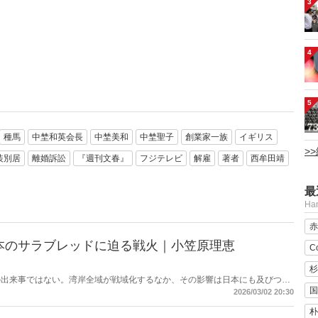
3
4
5
種馬
中埜和英会長
中埜美和
中埜聖子
創業家一族
イギリス
>
装別居
離婚訴訟
『週刊文春』
フジテレビ
解雇
著者
西牟田靖
最
H
赤
本のサラブレッドに迫る戦火｜小笠原理恵
C
杉
の出来事ではない。湾岸全域が戦域化するなか、その影響は日本にも及びつつ
国
の高騰については多く報じられているが、見落とされがちな問題がある。邦人
2026/03/02 20:30
舞台に立つ日本のサラブレッドの安全は守られるのか。戦火は思わぬところに
朴