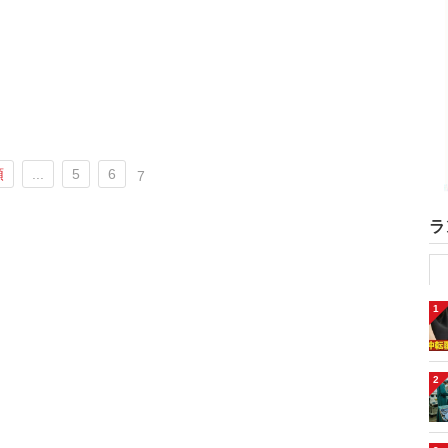
頭
...
5
6
7
ラ
1
2