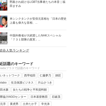
黙殺され続けるLGBT当事者たちの本音｜福
田ますみ
米シンクタンクが安倍元首相を「日本の歴史
上最も偉大な首相、...
中国外務省が大絶賛したNHKスペシャル
「７３１部隊の真実」...
>総合人気ランキング
近話題のキーワード
anadaプラスで話題のキーワード
いネットワーク
西早稲田
仁藤夢乃
師匠
olabo
生活保護ビジネス
片山さつき
田水脈
女たちの戦争と平和資料館
際協力NGOセンター
日本基督教団
石破茂
元淳
黄虎男
土井たか子
辛光洙