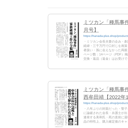
ミツカン「種馬事件
月号】
https://hanada-plus.shop/produ
・ミツカン会長夫妻の企み・創
経緯・三千万円で口封じを画策
者扱い・孫に会えなかった両親
ページ数：14ページ（PDF）掲
交換・返品（返金）はお受けで
ミツカン「種馬事
西牟田靖【2022年
https://hanada-plus.shop/produ
・八年ぶりの対面だった・聖子
に論破された会長・弁護士が出
連発する美和氏・死の直前に届いた
品の特性上、購入確定後のキャ