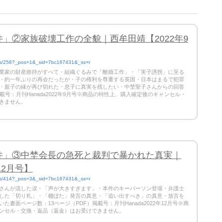
」②家族破壊工作の全貌｜西牟田靖【2022年9
cts/258?_pos=1&_sid=7bc167431&_ss=r
業家の財産維持がすべて・組織ぐるみで「離婚工作」・「実子誘拐」に至る
・約一年ぶりの再会だったが・子の権利を尊重する英国・日本はまるで犯罪
・親子の縁が再び切れた・息子に真実を残したい・中埜聖子さんからの回答
載号：月刊Hanada2022年9月号※商品の特性上、購入確定後のキャンセル・
きません。
件」③中埜会長の急死と裁判で暴かれた真実｜
12月号】
cts/414?_pos=3&_sid=7bc167431&_ss=r
さんが流した涙・「声が大きすぎます」・本件のキーパーソン登場・弁護士
した「切り札」・「棚ぼた」発言の真意・「追い出すべき」の真意・放言を
書面ページ数：13ページ（PDF）掲載号：月刊Hanada2022年12月号※商
ンセル・交換・返品（返金）はお受けできません。