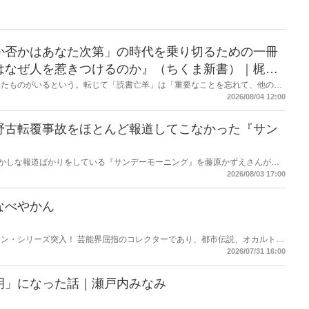
か否かはあなた次第」の時代を乗り切るための一冊
はなぜ人を惹きつけるのか』（ちくま新書）｜梶原
したものがいるという。転じて「読書亡羊」は「重要なことを忘れて、他のこ
熟語になった。だが時に仕事を放り出してでも、読むべき本がある。元月刊
2026/08/04 12:00
・梶原がお送りする時事書評！
野古転覆事故をほとんど報道してこなかった『サン
もおかしな報道ばかりをしている『サンデーモーニング』を藤原かずえさんがデ
して【今週のサンモニ】。
2026/08/03 17:00
なべやかん
ン・シリーズ突入！ 芸能界屈指のコレクターであり、都市伝説、オカルト、
芸人・なべやかんが蒐集した選りすぐりの「怪」な話を紹介！信じるか信じな
2026/07/31 16:00
ス
明」になった話｜瀬戸内みなみ