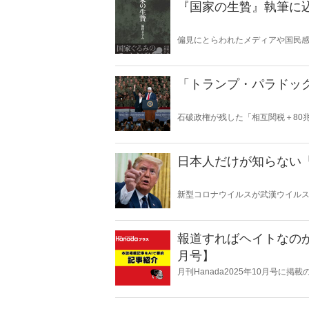
『国家の生贄』執筆に
偏見にとらわれたメディアや国民
に民主主義、法治主義の原則を踏
日本で現実に起きていることなの
「トランプ・パラドッ
石破政権が残した「相互関税＋80
の“ふたつの顔”が日本を救うのか
日本人だけが知らない
新型コロナウイルスが武漢ウイル
っている。ところが、なぜか日本で
めぐる深い闇。
報道すればヘイトなのか
月号】
月刊Hanada2025年10月号に
10月号】』の内容をAIを使って要