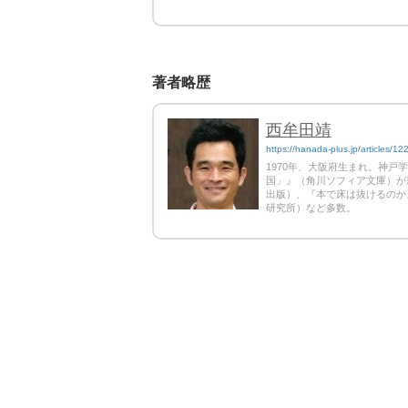
著者略歴
西牟田靖
https://hanada-plus.jp/articles/12
1970年、大阪府生まれ。神戸
国」』（角川ソフィア文庫）が
出版）、『本で床は抜けるのか』
研究所）など多数。