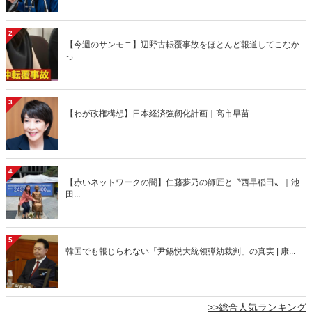
2
【今週のサンモニ】辺野古転覆事故をほとんど報道してこなか
っ...
3
【わが政権構想】日本経済強靭化計画｜高市早苗
4
【赤いネットワークの闇】仁藤夢乃の師匠と〝西早稲田〟｜池
田...
5
韓国でも報じられない「尹錫悦大統領弾劾裁判」の真実 | 康...
>>総合人気ランキング