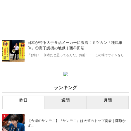
日本が誇る大手食品メーカーに激震！ミツカン「種馬事
件」①実子誘拐の地獄｜西牟田靖
「お前！ 何者だと思ってるんだ、お前！！ この場でサインをしな
ければ、片道切符で日本の配送センターに飛ばす」「中埜家に日本国
憲法は関係ない」。日本が誇る大手食品メーカーが、婿に対してとん
でもない人権侵害を行っていた――。2022年8月号に掲載され、大反
響を呼んだ記事を特別無料公開！
ランキング
昨日
週間
月間
1
【今週のサンモニ】『サンモニ』は犬笛のトップ奏者｜藤原か
ず...