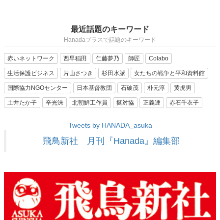
最近話題のキーワード
Hanadaプラスで話題のキーワード
赤いネットワーク
西早稲田
仁藤夢乃
師匠
Colabo
生活保護ビジネス
片山さつき
杉田水脈
女たちの戦争と平和資料館
国際協力NGOセンター
日本基督教団
石破茂
朴元淳
黄虎男
土井たか子
辛光洙
北朝鮮工作員
挺対協
正義連
赤石千衣子
Tweets by HANADA_asuka
飛鳥新社 月刊『Hanada』編集部