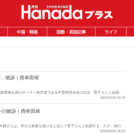
中国・韓国
国際・英語記事
ライフ
び、敗訴｜西牟田靖
ンの創業家出身のオーナー経営者である中埜和英会長の次女、聖子さんと結婚、
の人生は義父母によって破壊された。生後4日目の子供を義父母の養子に差し
2023/11/15 22:30
の命令、離婚の強要、親子引き離し（実子誘拐）を目的とした日本への配転、
即日解雇――。まるで中埜一族に「種馬」のように使われ、放り出されたの
かの敗訴｜西牟田靖
中埜大輔さんは、幸せな家庭を築けると信じて聖子さんと結婚する。だが、彼の人
副会長でもある和英・美和氏によって破壊された――。
2023/02/20 20:00