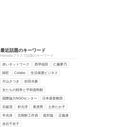
最近話題のキーワード
Hanadaプラスで話題のキーワード
赤いネットワーク
西早稲田
仁藤夢乃
師匠
Colabo
生活保護ビジネス
片山さつき
杉田水脈
女たちの戦争と平和資料館
国際協力NGOセンター
日本基督教団
石破茂
朴元淳
黄虎男
土井たか子
辛光洙
北朝鮮工作員
挺対協
正義連
赤石千衣子