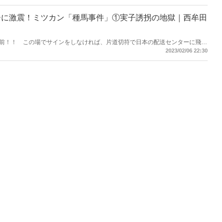
ーに激震！ミツカン「種馬事件」①実子誘拐の地獄｜西牟田
前！！ この場でサインをしなければ、片道切符で日本の配送センターに飛ば
」。日本が誇る大手食品メーカーが、婿に対してとんでもない人権侵害を行っ
2023/02/06 22:30
れ、大反響を呼んだ記事を特別無料公開！