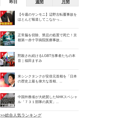
昨日
週間
月間
1
【今週のサンモニ】辺野古転覆事故を
ほとんど報道してこなかっ...
2
正常脳を切除、禁忌の処置で死亡！京
都第一赤十字病院医療事故...
3
黙殺され続けるLGBT当事者たちの本
音｜福田ますみ
4
米シンクタンクが安倍元首相を「日本
の歴史上最も偉大な首相、...
5
中国外務省が大絶賛したNHKスペシャ
ル「７３１部隊の真実」...
>>総合人気ランキング