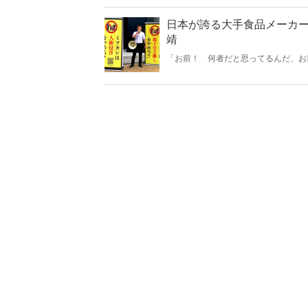
日本が誇る大手食品メーカ
靖
「お前！ 何者だと思ってるんだ、お
す」「中埜家に日本国憲法は関係ない
ていた――。2022年8月号に掲載さ