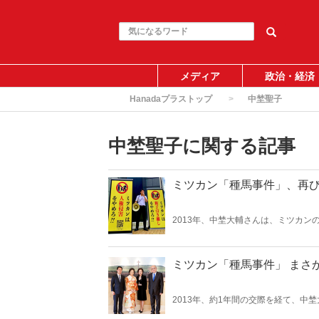
メディア
政治・経済
Hanadaプラストップ
中埜聖子
中埜聖子に関する記事
ミツカン「種馬事件」、再
2013年、中埜大輔さんは、ミツカ
翌年には男の子が誕生した。だが、彼
出すよう強要されたのに始まり、別居
告発報道の取材に応じたことを理由に
だ。
ミツカン「種馬事件」 まさ
2013年、約1年間の交際を経て、
生は義父母であり、ミツカンの会長・