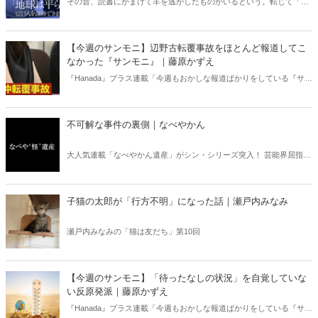
その昔、読書にかまけて羊を逃がしたものがいるという。転じて「読
書亡羊」は「重要なことを忘れて、他のことに夢中になること」を指
す四字熟語になった。だが時に仕事を放り出してでも、読むべき本が
ある。元月刊『Hanada』編集部員のライター・梶原がお送りする時事
【今週のサンモニ】辺野古転覆事故をほとんど報道してこ
書評！
なかった『サンモニ』｜藤原かずえ
『Hanada』プラス連載「今週もおかしな報道ばかりをしている『サン
デーモーニング』を藤原かずえさんがデータとロジックで滅多斬
り」、略して【今週のサンモニ】。
不可解な事件の裏側｜なべやかん
大人気連載「なべやかん遺産」がシン・シリーズ突入！ 芸能界屈指の
コレクターであり、都市伝説、オカルト、スピリチュアルな話題が大
好きな芸人・なべやかんが蒐集した選りすぐりの「怪」な話を紹介！
信じるか信じないかは、あなた次第！ 芸能ニュース
子猫の太郎が「行方不明」になった話｜瀬戸内みなみ
瀬戸内みなみの「猫は友だち」第10回
【今週のサンモニ】「待ったなしの状況」を自覚していな
い反原発派｜藤原かずえ
『Hanada』プラス連載「今週もおかしな報道ばかりをしている『サン