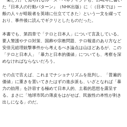
た『日本人の行動パターン』（NHK出版）に〈（日本では）一
般の人々が暗殺者を英雄に仕立ててきた〉という一文を綴って
おり、事件後に読んでギクリとしたものだった。
本書でも、第四章で「テロと日本人」について言及している。
要人警護やテロ対策、国葬や宗教問題、テロ報道のあり方など
安倍元総理銃撃事件から考えるべき論点は山ほどあるが、この
「テロと日本人」「暴力と日本的価値」についても、考察を深
めなければならないだろう。
その点で言えば、これまでナショナリズムを批判し、「普遍的
価値」に重きを置いてきたはずの進歩派も、いざとなれば「暴
力の効用」を許容する極めて日本人的、土着的思想を露呈す
る。まさに「地球市民の薄皮をはがせば、民族性の本性が剥き
出しになる」のだ。