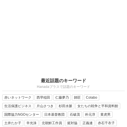
最近話題のキーワード
Hanadaプラスで話題のキーワード
赤いネットワーク
西早稲田
仁藤夢乃
師匠
Colabo
生活保護ビジネス
片山さつき
杉田水脈
女たちの戦争と平和資料館
国際協力NGOセンター
日本基督教団
石破茂
朴元淳
黄虎男
土井たか子
辛光洙
北朝鮮工作員
挺対協
正義連
赤石千衣子