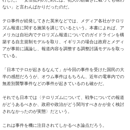
ない」と言わんばかりだったのだ。
テロ事件が続発してきた英米などでは、メディア各社がテロリ
ズム報道に関する施策を講じているという。本書によれば、ア
メリカは自社内でテロリズム報道についてのガイドラインを構
築する自主規制モデルを取り、イギリスの場合は政府とメディ
アが事前に議論し、報道内容を調整する調整討議モデルを取っ
ている。
「日本でテロが起きるなんて」が今回の事件を受けた国民の大
半の感想だろうが、オウム事件はもちろん、近年の電車内での
無差別襲撃事件などの事件が起きているのも確かだ。
それでも日本では〈テロリズムについて、戦争についての報道
がどうあるべきか、政府や政治がどう関与すべきかが全く検討
されなかったのが実態〉だという。
これは事件を機に注目されてしかるべき論点だろう。