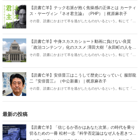
信じるか信じないかは、あなた次第！ 芸能ニュース
【読書亡羊】テック右派が抱く焦燥感の正体とは カーティ
ス・ヤーヴィン『ネオ君主論』（PHP）｜梶原麻衣子
その昔、読書にかまけて羊を逃がしたものがいるという。転じて「読
書亡羊」は「重要なことを忘れて、他のことに夢中になること」を指
す四字熟語になった。だが時に仕事を放り出してでも、読むべき本が
ある。元月刊『Hanada』編集部員のライター・梶原がお送りする時事
【読書亡羊】中身スカスカショート動画に負けない良質
書評！
「政治コンテンツ」化のススメ 澤田大樹『永田町の人をウ
ォッチしてみた』（カンゼン）｜梶原麻衣子
その昔、読書にかまけて羊を逃がしたものがいるという。転じて「読
書亡羊」は「重要なことを忘れて、他のことに夢中になること」を指
す四字熟語になった。だが時に仕事を放り出してでも、読むべき本が
ある。元月刊『Hanada』編集部員のライター・梶原がお送りする時事
【読書亡羊】安倍晋三はこうして歴史になっていく 服部龍
書評！
二『安倍晋三』（中公新書）｜梶原麻衣子
その昔、読書にかまけて羊を逃がしたものがいるという。転じて「読
書亡羊」は「重要なことを忘れて、他のことに夢中になること」を指
す四字熟語になった。だが時に仕事を放り出してでも、読むべき本が
ある。元月刊『Hanada』編集部員のライター・梶原がお送りする時事
書評！
最新の投稿
【読書亡羊】「信じるか否かはあなた次第」の時代を乗り
切るための一冊 松村一志『科学否定論はなぜ人を惹きつけ
るのか』（ちくま新書）｜梶原麻衣子