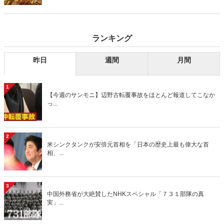
デーモーニング』を藤原かずえさんがデータとロジックで滅多斬
り」、略して【今週のサンモニ】。
ランキング
昨日
週間
月間
1
【今週のサンモニ】辺野古転覆事故をほとんど報道してこなか
っ...
2
米シンクタンクが安倍元首相を「日本の歴史上最も偉大な首
相、...
3
中国外務省が大絶賛したNHKスペシャル「７３１部隊の真
実」...