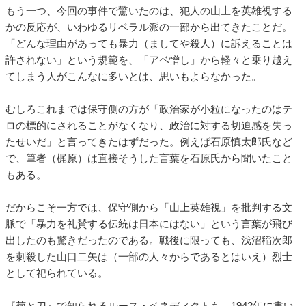
もう一つ、今回の事件で驚いたのは、犯人の山上を英雄視する
かの反応が、いわゆるリベラル派の一部から出てきたことだ。
「どんな理由があっても暴力（ましてや殺人）に訴えることは
許されない」という規範を、「アベ憎し」から軽々と乗り越え
てしまう人がこんなに多いとは、思いもよらなかった。
むしろこれまでは保守側の方が「政治家が小粒になったのはテ
ロの標的にされることがなくなり、政治に対する切迫感を失っ
たせいだ」と言ってきたはずだった。例えば石原慎太郎氏など
で、筆者（梶原）は直接そうした言葉を石原氏から聞いたこと
もある。
だからこそ一方では、保守側から「山上英雄視」を批判する文
脈で「暴力を礼賛する伝統は日本にはない」という言葉が飛び
出したのも驚きだったのである。戦後に限っても、浅沼稲次郎
を刺殺した山口二矢は（一部の人々からであるとはいえ）烈士
として祀られている。
『菊と刀』で知られるルース・ベネディクトも、1942年に書い