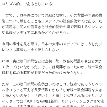
ロリズム的」であるとしている。
一方で、テロ事件について詳細に取材し、その背景や問題の構
造について報じることも、メディアの社会的使命ではある。だ
が問題は、犯人の筋書きと社会的使命の間で苦悩するジレンマ
や葛藤がメディアにあるかどうかだろう。
今回の事件を見る限り、日本の大半のメディアにはこうしたジ
レンマも葛藤も、全く感じられない。
いや、実は朝日新聞などは当初、統一教会の問題をさほど大き
く扱ってはいなかった。そこには葛藤があったのか、統一教会
取材を進める時間が必要だったのかは分からない。
だが、この朝日新聞の姿勢はいわゆるコア読者であろうリベラ
ル派（もっと言えば反安倍派）から「なぜ統一教会問題を大き
く扱わないのか！」「遅い！」と厳しく批判されるに至り、ツ
イッターでは「#さよなら朝日新聞」というハッシュタグまで流
行した。「安倍批判のためには、犯人の筋書きに載っても構わ