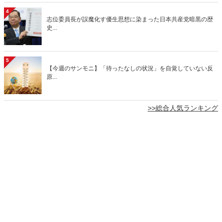
4
志位委員長が誤魔化す優生思想に染まった日本共産党暗黒の歴
史...
5
【今週のサンモニ】「待ったなしの状況」を自覚していない反
原...
>>総合人気ランキング