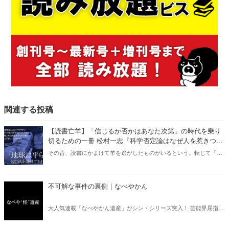
関連する投稿
【読書亡羊】「信じるか否かはあなた次第」の時代を乗り
切るための一冊 松村一志『科学否定論はなぜ人を惹きつけ
るのか』（ちくま新書）｜梶原麻衣子
その昔、読書にかまけて羊を逃がしたものがいるという。転じて「読
書亡羊」は「重要なことを忘れて、他のことに夢中になること」を指
す四字熟語になった。だが時に仕事を放り出してでも、読むべき本が
ある。元月刊『Hanada』編集部員のライター・梶原がお送りする時事
不可解な事件の裏側｜なべやかん
書評！
大人気連載「なべやかん遺産」がシン・シリーズ突入！ 芸能界屈指の
コレクターであり、都市伝説、オカルト、スピリチュアルな話題が大
好きな芸人・なべやかんが蒐集した選りすぐりの「怪」な話を紹介！