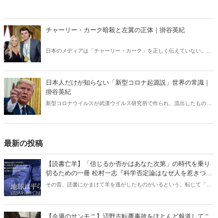
チャーリー・カーク暗殺と左翼の正体｜掛谷英紀
日本のメディアは「チャーリー・カーク」を正しく伝えていない。カ
ーク暗殺のあと、左翼たちの正体が露わになる事態が相次いでいる
が、それも日本では全く報じられない。「米国の分断」との安易な解
釈では絶対にわからない「チャーリー・カーク」現象の本質。
日本人だけが知らない「新型コロナ起源説」世界の常識｜
掛谷英紀
新型コロナウイルスが武漢ウイルス研究所で作られ、流出したもので
あるという見解は、世界ではほぼ定説になっている。ところが、なぜ
か日本ではこの“世界の常識”が全く通じない。「新型コロナウイルス
研究所起源」をめぐる深い闇。
最新の投稿
【読書亡羊】「信じるか否かはあなた次第」の時代を乗り
切るための一冊 松村一志『科学否定論はなぜ人を惹きつけ
るのか』（ちくま新書）｜梶原麻衣子
その昔、読書にかまけて羊を逃がしたものがいるという。転じて「読
書亡羊」は「重要なことを忘れて、他のことに夢中になること」を指
す四字熟語になった。だが時に仕事を放り出してでも、読むべき本が
ある。元月刊『Hanada』編集部員のライター・梶原がお送りする時事
【今週のサンモニ】辺野古転覆事故をほとんど報道してこ