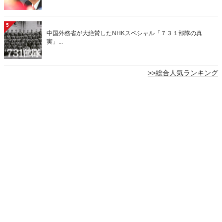
5
中国外務省が大絶賛したNHKスペシャル「７３１部隊の真
実」...
>>総合人気ランキング