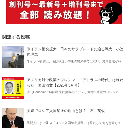
関連する投稿
米イラン衝突拡大 日本のサラブレッドに迫る戦火｜小笠
原理恵
米イラン衝突は、もはや遠い中東の出来事ではない。湾岸全域が戦域
化するなか、その影響は日本にも及びつつある。石油備蓄やエネルギ
ー価格の高騰については多く報じられているが、見落とされがちな問
題がある。邦人保護は万全なのか。そして、国際舞台に立つ日本のサ
アメリカ対中政策のジレンマ 「アトラスの時代」は終わ
ラブレッドの安全は守られるのか。戦火は思わぬところに影を落とし
った｜岩田清文【2026年3月号】
ている――。
月刊Hanada2026年3月号に掲載の『アメリカ対中政策のジレンマ
「アトラスの時代」は終わった｜岩田清文【2026年3月号】』の内容
をAIを使って要約・紹介。
夫婦でロシア入国禁止の理由とは？｜石井英俊
民間人にまで及ぶ「ロシア入国禁止措置」は果たして何を意味してい