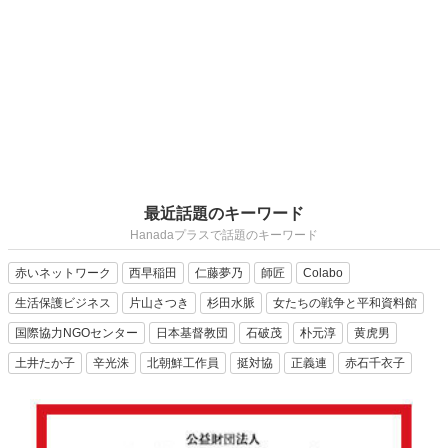
最近話題のキーワード
Hanadaプラスで話題のキーワード
赤いネットワーク
西早稲田
仁藤夢乃
師匠
Colabo
生活保護ビジネス
片山さつき
杉田水脈
女たちの戦争と平和資料館
国際協力NGOセンター
日本基督教団
石破茂
朴元淳
黄虎男
土井たか子
辛光洙
北朝鮮工作員
挺対協
正義連
赤石千衣子