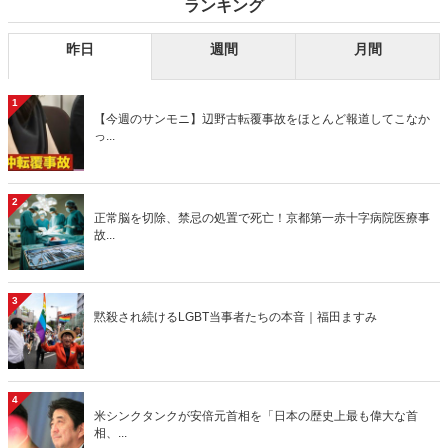
ランキング
昨日
週間
月間
1
【今週のサンモニ】辺野古転覆事故をほとんど報道してこなか
っ...
2
正常脳を切除、禁忌の処置で死亡！京都第一赤十字病院医療事
故...
3
黙殺され続けるLGBT当事者たちの本音｜福田ますみ
4
米シンクタンクが安倍元首相を「日本の歴史上最も偉大な首
相、...