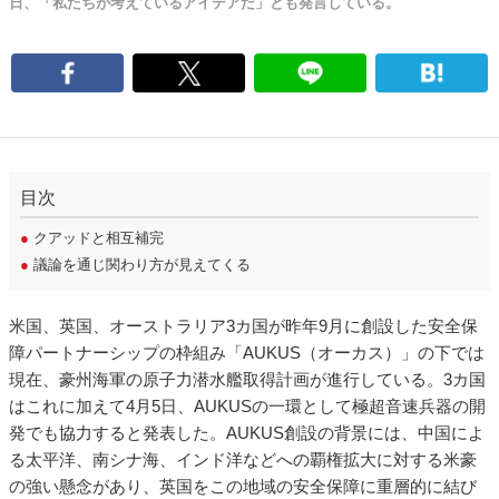
日、「私たちが考えているアイデアだ」とも発言している。
目次
●
クアッドと相互補完
●
議論を通じ関わり方が見えてくる
米国、英国、オーストラリア3カ国が昨年9月に創設した安全保
障パートナーシップの枠組み「AUKUS（オーカス）」の下では
現在、豪州海軍の原子力潜水艦取得計画が進行している。3カ国
はこれに加えて4月5日、AUKUSの一環として極超音速兵器の開
発でも協力すると発表した。AUKUS創設の背景には、中国によ
る太平洋、南シナ海、インド洋などへの覇権拡大に対する米豪
の強い懸念があり、英国をこの地域の安全保障に重層的に結び