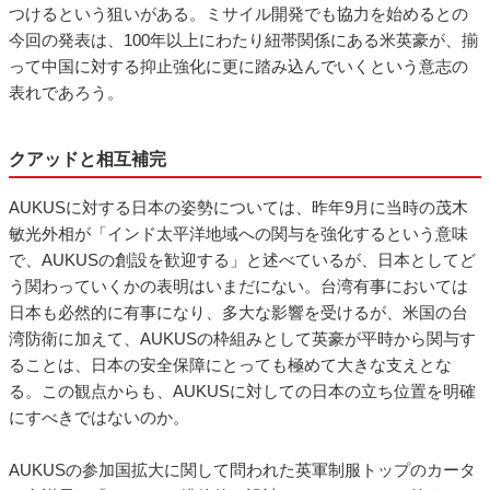
つけるという狙いがある。ミサイル開発でも協力を始めるとの
今回の発表は、100年以上にわたり紐帯関係にある米英豪が、揃
って中国に対する抑止強化に更に踏み込んでいくという意志の
表れであろう。
クアッドと相互補完
AUKUSに対する日本の姿勢については、昨年9月に当時の茂木
敏光外相が「インド太平洋地域への関与を強化するという意味
で、AUKUSの創設を歓迎する」と述べているが、日本としてど
う関わっていくかの表明はいまだにない。台湾有事においては
日本も必然的に有事になり、多大な影響を受けるが、米国の台
湾防衛に加えて、AUKUSの枠組みとして英豪が平時から関与す
ることは、日本の安全保障にとっても極めて大きな支えとな
る。この観点からも、AUKUSに対しての日本の立ち位置を明確
にすべきではないのか。
AUKUSの参加国拡大に関して問われた英軍制服トップのカータ