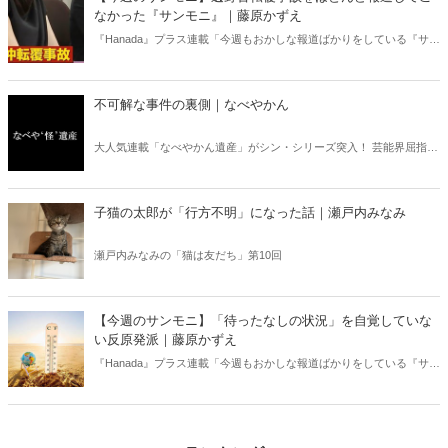
書評！
なかった『サンモニ』｜藤原かずえ
『Hanada』プラス連載「今週もおかしな報道ばかりをしている『サン
デーモーニング』を藤原かずえさんがデータとロジックで滅多斬
り」、略して【今週のサンモニ】。
不可解な事件の裏側｜なべやかん
大人気連載「なべやかん遺産」がシン・シリーズ突入！ 芸能界屈指の
コレクターであり、都市伝説、オカルト、スピリチュアルな話題が大
好きな芸人・なべやかんが蒐集した選りすぐりの「怪」な話を紹介！
信じるか信じないかは、あなた次第！ 芸能ニュース
子猫の太郎が「行方不明」になった話｜瀬戸内みなみ
瀬戸内みなみの「猫は友だち」第10回
【今週のサンモニ】「待ったなしの状況」を自覚していな
い反原発派｜藤原かずえ
『Hanada』プラス連載「今週もおかしな報道ばかりをしている『サン
デーモーニング』を藤原かずえさんがデータとロジックで滅多斬
り」、略して【今週のサンモニ】。