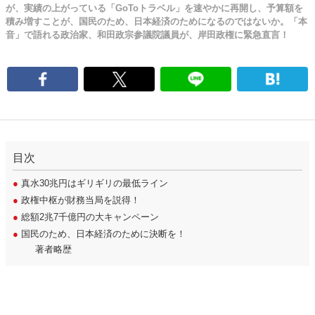
が、実績の上がっている「GoToトラベル」を速やかに再開し、予算額を
積み増すことが、国民のため、日本経済のためになるのではないか。「本
音」で語れる政治家、和田政宗参議院議員が、岸田政権に緊急直言！
目次
●
真水30兆円はギリギリの最低ライン
●
政権中枢が財務当局を説得！
●
総額2兆7千億円の大キャンペーン
●
国民のため、日本経済のために決断を！
著者略歴