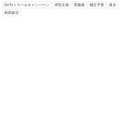
GoToトラベルキャンペーン
岸田文雄
菅義偉
補正予算
真水
和田政宗