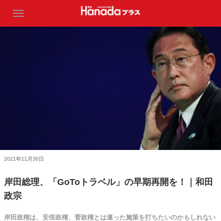
2021年11月30日
岸田総理、「GoToトラベル」の早期再開を！｜和田
政宗
岸田政権は、安倍政権、菅政権とは違った施策を打ちたいのかもしれない