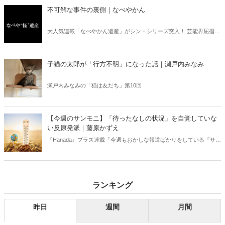
不可解な事件の裏側｜なべやかん
大人気連載「なべやかん遺産」がシン・シリーズ突入！ 芸能界屈指の
コレクターであり、都市伝説、オカルト、スピリチュアルな話題が大
好きな芸人・なべやかんが蒐集した選りすぐりの「怪」な話を紹介！
信じるか信じないかは、あなた次第！ 芸能ニュース
子猫の太郎が「行方不明」になった話｜瀬戸内みなみ
瀬戸内みなみの「猫は友だち」第10回
【今週のサンモニ】「待ったなしの状況」を自覚していな
い反原発派｜藤原かずえ
『Hanada』プラス連載「今週もおかしな報道ばかりをしている『サン
デーモーニング』を藤原かずえさんがデータとロジックで滅多斬
り」、略して【今週のサンモニ】。
ランキング
昨日
週間
月間