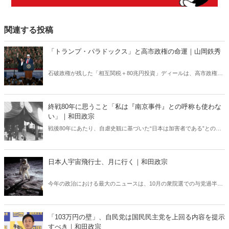
関連する投稿
「トランプ・パラドックス」と高市政権の命運｜山岡鉄秀
石破政権が残した「相互関税＋80兆円投資」ディールは、高市政権に
重い宿題を突きつけている。トランプの“ふたつの顔”が日本を救うの
か、縛るのか──命運は、このパラドックスをどう反転できるかにかか
っている。
終戦80年に思うこと「私は『南京事件』との呼称も使わな
い」｜和田政宗
戦後80年にあたり、自虐史観に基づいた“日本は加害者である”との番
組や報道が各メディアでは繰り広げられている。東京裁判や“南京大虐
殺”肯定派は、おびただしい数の南京市民が日本軍に虐殺されたと言
う。しかし、南京戦において日本軍は意図的に住民を殺害したとの記
日本人宇宙飛行士、月に行く｜和田政宗
述は公文書に存在しない――。
今年の政治における最大のニュースは、10月の衆院選での与党過半数
割れであると思う。自民党にとって厳しい結果であるばかりか、これ
による日本の政治の先行きへの不安や、日本の昨年の名目GDPが世界
第4位に落ちたことから、経済面においても日本の将来に悲観的な観
「103万円の壁」、自民党は国民民主党を上回る内容を提示
測をお持ちの方がいらっしゃると思う。「先行きは暗い」とおっしゃ
すべき｜和田政宗