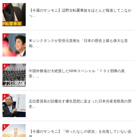
1
【今週のサンモニ】辺野古転覆事故をほとんど報道してこなか
っ...
2
米シンクタンクが安倍元首相を「日本の歴史上最も偉大な首
相、...
3
中国外務省が大絶賛したNHKスペシャル「７３１部隊の真
実」...
4
志位委員長が誤魔化す優生思想に染まった日本共産党暗黒の歴
史...
5
【今週のサンモニ】「待ったなしの状況」を自覚していない反
原...