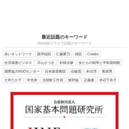
最近話題のキーワード
Hanadaプラスで話題のキーワード
赤いネットワーク
西早稲田
仁藤夢乃
師匠
Colabo
生活保護ビジネス
片山さつき
杉田水脈
女たちの戦争と平和資料館
国際協力NGOセンター
日本基督教団
石破茂
朴元淳
黄虎男
土井たか子
辛光洙
北朝鮮工作員
挺対協
正義連
赤石千衣子