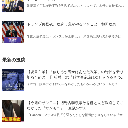
る方も多くいる。一方で、今年決定したことの中では、将来の日本に
衆院選で与党が過半数を割り込んだことによって、常任委員長ポスト
とても希望が持てるものが含まれている――。
は、衆院選前の「与党15、野党2」から「与党10、野党7」と大きく変
化した――。このような厳しい状況のなか、自民党はいま何をすべき
なのか。（写真提供／産経新聞社）
トランプ再登板、政府与党がやるべきこと｜和田政宗
米国大統領選はトランプ氏が圧勝した。米国民は実行力があるのはト
ランプ氏だと軍配を上げたのである。では、トランプ氏の当選で、我
が国はどのような影響を受け、どのような対応を取るべきなのか。
最新の投稿
【読書亡羊】「信じるか否かはあなた次第」の時代を乗り
切るための一冊 松村一志『科学否定論はなぜ人を惹きつけ
るのか』（ちくま新書）｜梶原麻衣子
その昔、読書にかまけて羊を逃がしたものがいるという。転じて「読
書亡羊」は「重要なことを忘れて、他のことに夢中になること」を指
す四字熟語になった。だが時に仕事を放り出してでも、読むべき本が
ある。元月刊『Hanada』編集部員のライター・梶原がお送りする時事
【今週のサンモニ】辺野古転覆事故をほとんど報道してこ
書評！
なかった『サンモニ』｜藤原かずえ
『Hanada』プラス連載「今週もおかしな報道ばかりをしている『サン
デーモーニング』を藤原かずえさんがデータとロジックで滅多斬
り」、略して【今週のサンモニ】。