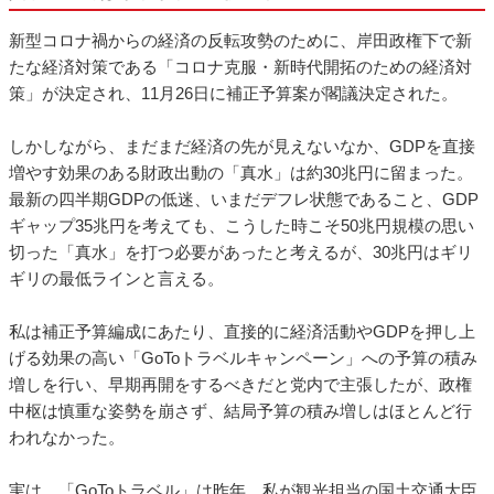
新型コロナ禍からの経済の反転攻勢のために、岸田政権下で新
たな経済対策である「コロナ克服・新時代開拓のための経済対
策」が決定され、11月26日に補正予算案が閣議決定された。
しかしながら、まだまだ経済の先が見えないなか、GDPを直接
増やす効果のある財政出動の「真水」は約30兆円に留まった。
最新の四半期GDPの低迷、いまだデフレ状態であること、GDP
ギャップ35兆円を考えても、こうした時こそ50兆円規模の思い
切った「真水」を打つ必要があったと考えるが、30兆円はギリ
ギリの最低ラインと言える。
私は補正予算編成にあたり、直接的に経済活動やGDPを押し上
げる効果の高い「GoToトラベルキャンペーン」への予算の積み
増しを行い、早期再開をするべきだと党内で主張したが、政権
中枢は慎重な姿勢を崩さず、結局予算の積み増しはほとんど行
われなかった。
実は、「GoToトラベル」は昨年、私が観光担当の国土交通大臣