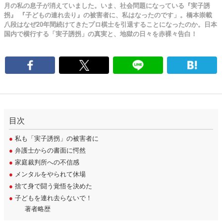
月の私の息子が消えていました。いま、社会問題になっている『実子誘
拐』 『子どもの連れ去り』の被害者に、私はなったのです」。橋本崇載
八段はなぜ20年間続けてきたプロ棋士を引退することになったのか。日本
国内で横行する「実子誘拐」の真実と、地獄の日々を赤裸々告白！
目次
●
私も「実子誘拐」の被害者に
●
弁護士からの書面に愕然
●
家庭裁判所への不信感
●
メンタルをやられて休場
●
捨て身で闘う覚悟を決めた
●
子どもを連れ去らないで！
著者略歴