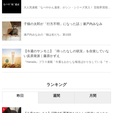
大人気連載「なべやかん遺産」がシン・シリーズ突入！ 芸能界屈指の
コレクターであり、都市伝説、オカルト、スピリチュアルな話題が大
好きな芸人・なべやかんが蒐集した選りすぐりの「怪」な話を紹介！
信じるか信じないかは、あなた次第！ 芸能ニュース
子猫の太郎が「行方不明」になった話｜瀬戸内みなみ
瀬戸内みなみの「猫は友だち」第10回
【今週のサンモニ】「待ったなしの状況」を自覚していな
い反原発派｜藤原かずえ
『Hanada』プラス連載「今週もおかしな報道ばかりをしている『サン
デーモーニング』を藤原かずえさんがデータとロジックで滅多斬
り」、略して【今週のサンモニ】。
ランキング
昨日
週間
月間
1