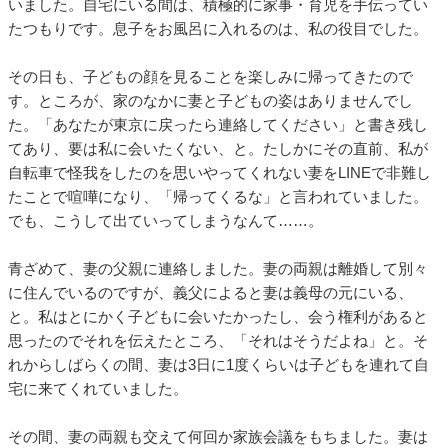
いました。自宅にいる間は、積極的に家事・育児を手伝ってい
たつもりです。息子をお風呂に入れるのは、私の役目でした。
その日も、子どもの顔を見ることを楽しみに帰ってきたので
す。ところが、家のなかに妻と子どもの姿はありませんでし
た。「あなたが東京に戻ったら連絡してください」と書き残し
てあり、要は私に会いたくない、と。たしかにその直前、私が
自転車で怪我をしたのを思いやってくれない妻をLINEで非難し
たことで喧嘩になり、「帰ってくるな」と言われていました。
でも、こうして出ていってしまうなんて……。
青ざめて、妻の父親に連絡しました。妻の両親は離婚して別々
に住んでいるのですが、義父によると妻は義母の元にいる、
と。私はとにかく子どもに会いたかったし、会う権利があると
思ったのでそれを伝えたところ、「それはそうだよね」と。そ
れからしばらくの間、妻は3日に1度くらいは子どもを連れて自
宅に来てくれていました。
その間、妻の両親も交えて何回か家族会議をもちました。妻は