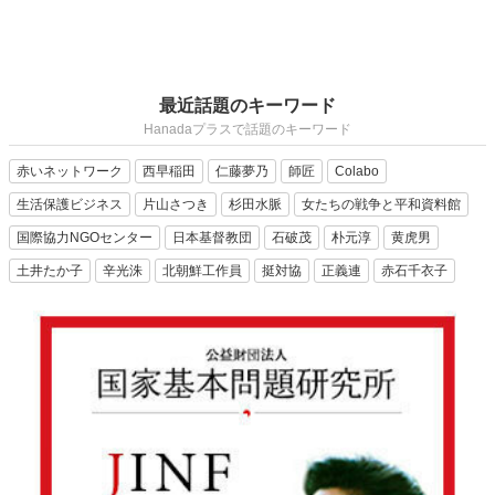
最近話題のキーワード
Hanadaプラスで話題のキーワード
赤いネットワーク
西早稲田
仁藤夢乃
師匠
Colabo
生活保護ビジネス
片山さつき
杉田水脈
女たちの戦争と平和資料館
国際協力NGOセンター
日本基督教団
石破茂
朴元淳
黄虎男
土井たか子
辛光洙
北朝鮮工作員
挺対協
正義連
赤石千衣子