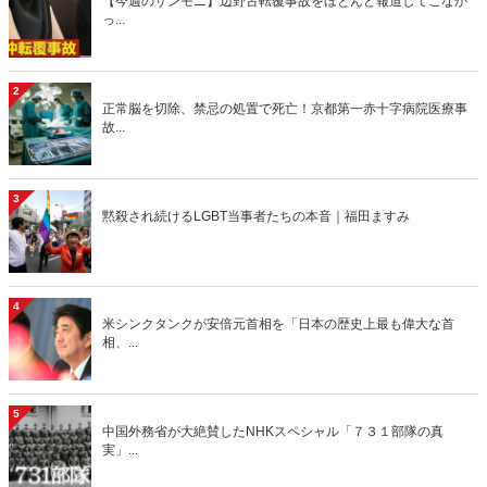
【今週のサンモニ】辺野古転覆事故をほとんど報道してこなか
っ...
2
正常脳を切除、禁忌の処置で死亡！京都第一赤十字病院医療事
故...
3
黙殺され続けるLGBT当事者たちの本音｜福田ますみ
4
米シンクタンクが安倍元首相を「日本の歴史上最も偉大な首
相、...
5
中国外務省が大絶賛したNHKスペシャル「７３１部隊の真
実」...