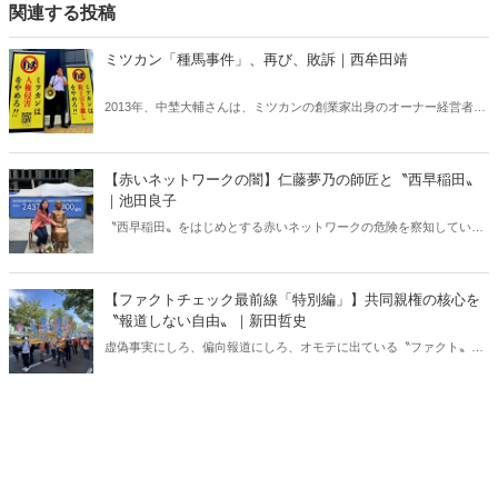
関連する投稿
ミツカン「種馬事件」、再び、敗訴｜西牟田靖
2013年、中埜大輔さんは、ミツカンの創業家出身のオーナー経営者で
ある中埜和英会長の次女、聖子さんと結婚、翌年には男の子が誕生し
た。だが、彼の人生は義父母によって破壊された。生後4日目の子供
を義父母の養子に差し出すよう強要されたのに始まり、別居の命令、
【赤いネットワークの闇】仁藤夢乃の師匠と〝西早稲田〟
離婚の強要、親子引き離し（実子誘拐）を目的とした日本への配転、
｜池田良子
告発報道の取材に応じたことを理由に即日解雇――。まるで中埜一族
〝西早稲田〟をはじめとする赤いネットワークの危険を察知していた
に「種馬」のように使われ、放り出されたのだ。
安倍元総理。だが、自民党議員の多くは無関心か無知である。北村晴
男弁護士は言う。「詐欺師に一見して『悪い人』はいない。『いい
人』だと思われなければ人を騙すことなどできないからだ」。（サム
【ファクトチェック最前線「特別編」】共同親権の核心を
ネイルは仁藤夢乃氏twitterより）
〝報道しない自由〟｜新田哲史
虚偽事実にしろ、偏向報道にしろ、オモテに出ている〝ファクト〟は
検証しやすい。しかし世の中には、メディアが存在をひた隠しにする
ファクトも。ネットでは「報道しない自由」と揶揄するが、最近筆者
がその対象になっていると感じるのが共同親権の問題だ。