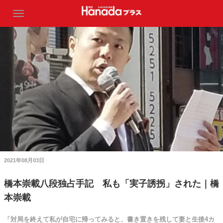
2021年08月03日
橋本崇載八段独占手記 私も「実子誘拐」された｜橋
本崇載
「対局を終えて私が自宅に帰ってみると、書き置きを残して妻と生後4カ