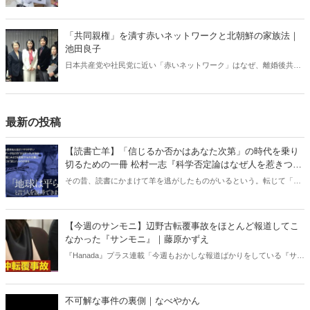
ントは、イギリスの親権制度にあった！
「共同親権」を潰す赤いネットワークと北朝鮮の家族法｜
池田良子
日本共産党や社民党に近い「赤いネットワーク」はなぜ、離婚後共同
親権制に反対するのか。彼らの本当の目的は、「離婚後も男性による
女性と子供の支配が継続することを断固阻止する」ことにある――。
（画像は駒崎弘樹氏twitterより）
最新の投稿
【読書亡羊】「信じるか否かはあなた次第」の時代を乗り
切るための一冊 松村一志『科学否定論はなぜ人を惹きつけ
るのか』（ちくま新書）｜梶原麻衣子
その昔、読書にかまけて羊を逃がしたものがいるという。転じて「読
書亡羊」は「重要なことを忘れて、他のことに夢中になること」を指
す四字熟語になった。だが時に仕事を放り出してでも、読むべき本が
ある。元月刊『Hanada』編集部員のライター・梶原がお送りする時事
【今週のサンモニ】辺野古転覆事故をほとんど報道してこ
書評！
なかった『サンモニ』｜藤原かずえ
『Hanada』プラス連載「今週もおかしな報道ばかりをしている『サン
デーモーニング』を藤原かずえさんがデータとロジックで滅多斬
り」、略して【今週のサンモニ】。
不可解な事件の裏側｜なべやかん