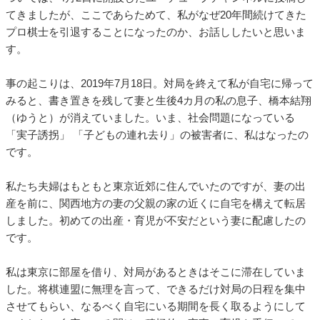
てきましたが、ここであらためて、私がなぜ20年間続けてきた
プロ棋士を引退することになったのか、お話ししたいと思いま
す。
事の起こりは、2019年7月18日。対局を終えて私が自宅に帰って
みると、書き置きを残して妻と生後4カ月の私の息子、橋本結翔
（ゆうと）が消えていました。いま、社会問題になっている
「実子誘拐」 「子どもの連れ去り」の被害者に、私はなったの
です。
私たち夫婦はもともと東京近郊に住んでいたのですが、妻の出
産を前に、関西地方の妻の父親の家の近くに自宅を構えて転居
しました。初めての出産・育児が不安だという妻に配慮したの
です。
私は東京に部屋を借り、対局があるときはそこに滞在していま
した。将棋連盟に無理を言って、できるだけ対局の日程を集中
させてもらい、なるべく自宅にいる期間を長く取るようにして