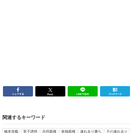
関連するキーワード
橋本崇載
実子誘拐
共同親権
単独親権
連れ去り勝ち
子の連れ去り