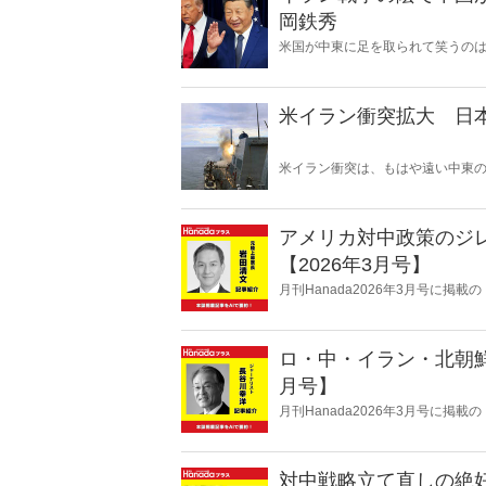
岡鉄秀
米国が中東に足を取られて笑うの
事を呼び込み、日本の安全保障を直
米イラン衝突拡大 日
米イラン衝突は、もはや遠い中東
ある。石油備蓄やエネルギー価格
保護は万全なのか。そして、国際
影を落としている――。
アメリカ対中政策のジ
【2026年3月号】
月刊Hanada2026年3月号に
【2026年3月号】』の内容をAIを
ロ・中・イラン・北朝鮮
月号】
月刊Hanada2026年3月号に掲
月号】』の内容をAIを使って要約
対中戦略立て直しの絶好