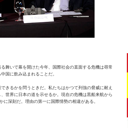
振る舞いで幕を開けた今年、国際社会の直面する危機は尋常
る中国に飲み込まれることだ。
献できるかを問うときだ。私たちはかつて列強の脅威に耐え
し、世界に日本の道を示せるか。現在の危機は黒船来航から
るかに深刻だ。理由の第一に国際情勢の相違がある。