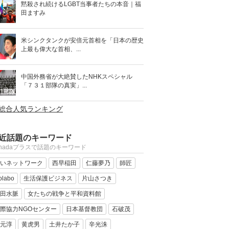
黙殺され続けるLGBT当事者たちの本音｜福
田ますみ
米シンクタンクが安倍元首相を「日本の歴史
上最も偉大な首相、...
中国外務省が大絶賛したNHKスペシャル
「７３１部隊の真実」...
>総合人気ランキング
近話題のキーワード
anadaプラスで話題のキーワード
いネットワーク
西早稲田
仁藤夢乃
師匠
olabo
生活保護ビジネス
片山さつき
田水脈
女たちの戦争と平和資料館
際協力NGOセンター
日本基督教団
石破茂
元淳
黄虎男
土井たか子
辛光洙