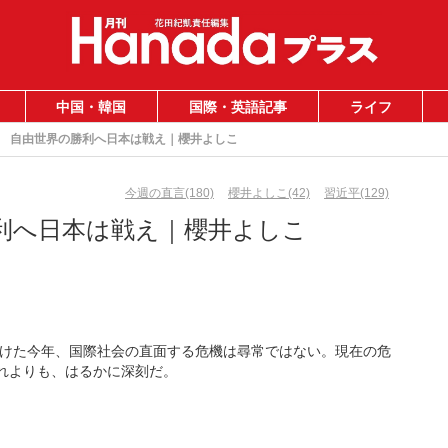
中国・韓国
国際・英語記事
ライフ
自由世界の勝利へ日本は戦え｜櫻井よしこ
今週の直言(180)
櫻井よしこ(42)
習近平(129)
利へ日本は戦え｜櫻井よしこ
けた今年、国際社会の直面する危機は尋常ではない。現在の危
それよりも、はるかに深刻だ。