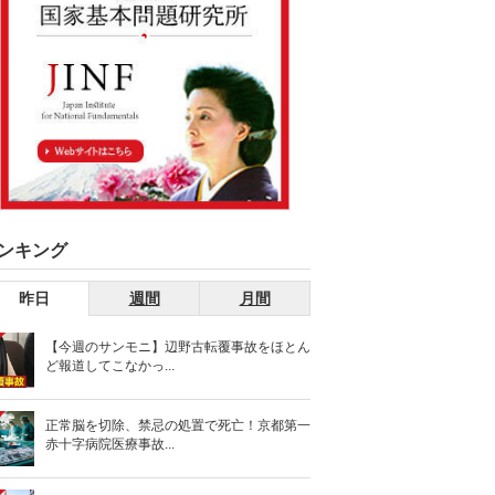
ンキング
昨日
週間
月間
【今週のサンモニ】辺野古転覆事故をほとん
ど報道してこなかっ...
正常脳を切除、禁忌の処置で死亡！京都第一
赤十字病院医療事故...