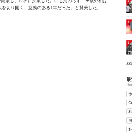
を隠蔽し、世界に拡散した。にも拘わらず、王毅外相は
3
時代を切り開く、意義のある1年だった」と賛美した。
4
5
>
最
H
赤
C
杉
国
朴