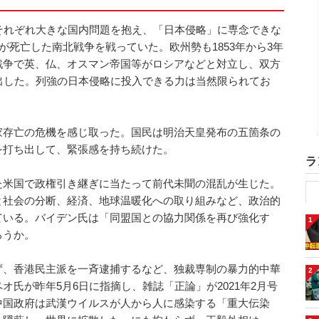
それぞれ大きな国内問題を抱え、「日本侵略」に専念できな
が死亡した南北戦争を戦っていた。欧州勢も1853年から3年
戦争で英、仏、オスマン帝国等がロシアなどと対立し、双方
出した。列強の日本侵略に投入できる力は当然限られてお
家存亡の危機を感じ取った。国民は明治天皇発布の五箇条の
を打ち出して、緊張感を持ち続けた。
ラ
た米国で政権引き継ぎに当たって前代未聞の混乱が生じた。
と社会の分断、経済、地球温暖化への取り組みなど、政治的
ている。バイデン氏は「同盟国との協力関係を再び強化す
1
ろうか。
ず、香港民主派を一斉逮捕するなど、独裁専制の暴力的中華
2
氏が昨年5月6日に指摘し、雑誌「正論」が2021年2月号
中国政府は武漢ウイルスが人から人に感染する「重大伝染