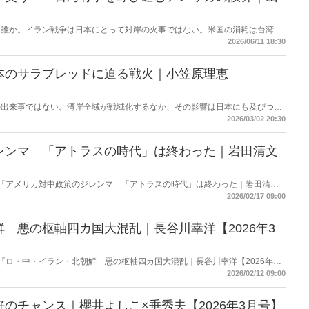
は誰か。イラン戦争は日本にとって対岸の火事ではない。米国の消耗は台湾有
撃する――。 日本に「プランB」はあるのか。
2026/06/11 18:30
本のサラブレッドに迫る戦火｜小笠原理恵
の出来事ではない。湾岸全域が戦域化するなか、その影響は日本にも及びつつ
の高騰については多く報じられているが、見落とされがちな問題がある。邦人
2026/03/02 20:30
舞台に立つ日本のサラブレッドの安全は守られるのか。戦火は思わぬところに
レンマ 「アトラスの時代」は終わった｜岩田清文
掲載の『アメリカ対中政策のジレンマ 「アトラスの時代」は終わった｜岩田清文
使って要約・紹介。
2026/02/17 09:00
 悪の枢軸四カ国大混乱｜長谷川幸洋【2026年3
載の『ロ・中・イラン・北朝鮮 悪の枢軸四カ国大混乱｜長谷川幸洋【2026年3
・紹介。
2026/02/12 09:00
のチャンス｜櫻井よしこ×垂秀夫【2026年3月号】