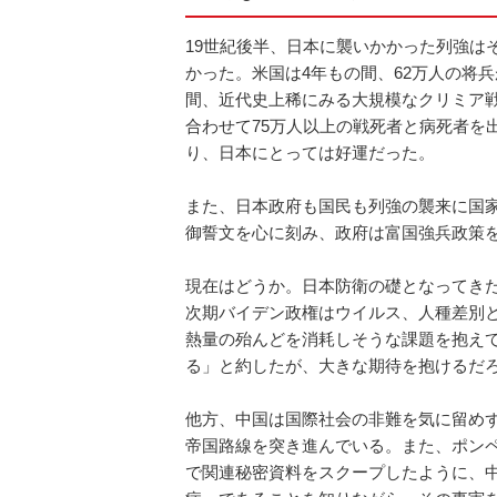
19世紀後半、日本に襲いかかった列強は
かった。米国は4年もの間、62万人の将兵
間、近代史上稀にみる大規模なクリミア
合わせて75万人以上の戦死者と病死者を
り、日本にとっては好運だった。
また、日本政府も国民も列強の襲来に国
御誓文を心に刻み、政府は富国強兵政策
現在はどうか。日本防衛の礎となってき
次期バイデン政権はウイルス、人種差別
熱量の殆んどを消耗しそうな課題を抱え
る」と約したが、大きな期待を抱けるだ
他方、中国は国際社会の非難を気に留め
帝国路線を突き進んでいる。また、ポンペオ
で関連秘密資料をスクープしたように、