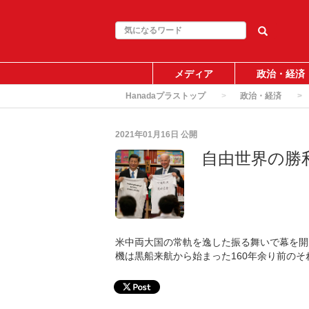
メディア
政治・経済
Hanadaプラストップ
政治・経済
2021年01月16日
公開
自由世界の勝
米中両大国の常軌を逸した振る舞いで幕を開
機は黒船来航から始まった160年余り前の