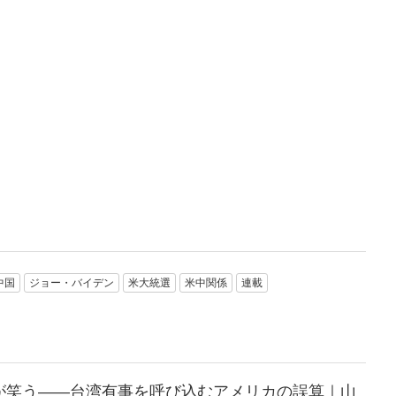
中国
ジョー・バイデン
米大統選
米中関係
連載
が笑う――台湾有事を呼び込むアメリカの誤算｜山