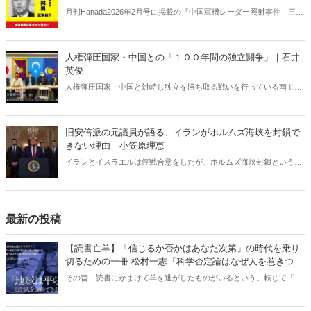
月刊Hanada2026年2月号に掲載の『中国軍機レーダー照射事件 三つ
の問題点｜織田邦男【2026年2月号】』の内容をAIを使って要約・紹
介。
人権弾圧国家・中国との「１００年間の独立闘争」｜石井
英俊
人権弾圧国家・中国と対峙し独立を勝ち取る戦いを行っている南モン
ゴル。１００年におよぶ死闘から日本人が得るべき教訓とは何か。そ
して今年１０月、日本で内モンゴル人民党１００周年記念集会が開催
される。
旧安倍派の元議員が語る、イランがホルムズ海峡を封鎖で
きない理由｜小笠原理恵
イランとイスラエルは停戦合意をしたが、ホルムズ海峡封鎖という
「最悪のシナリオ」は今後も残り続けるのだろうか。元衆議院議員の
長尾たかし氏は次のような見解を示している。「イランはホルムズ海
峡の封鎖ができない」。なぜなのか。
最新の投稿
【読書亡羊】「信じるか否かはあなた次第」の時代を乗り
切るための一冊 松村一志『科学否定論はなぜ人を惹きつけ
るのか』（ちくま新書）｜梶原麻衣子
その昔、読書にかまけて羊を逃がしたものがいるという。転じて「読
書亡羊」は「重要なことを忘れて、他のことに夢中になること」を指
す四字熟語になった。だが時に仕事を放り出してでも、読むべき本が