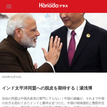
2020年10月15日
インド太平洋同盟への脱皮を期待する｜湯浅博
自由の同盟は中国共産党の軍門に下らない！中国の威嚇が、それまで中国
の出方を恐れてきたインドと豪州を近づけた。中国の領域侵犯と懲罰外交