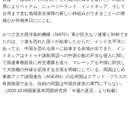
導によりベトナム、ニュージーランド、インドネシア、そして
台湾まで含む地域安全保障の新しい枠組みができることへの警
戒心が外相来日ににじむ。
かつて北大西洋条約機構（NATO）軍が巨大なソ連軍と対峙でき
たのは、ソ連を恐れた国々が結束したからだ。インド太平洋に
あっても、中国を恐れる国々に結束する余地が出てきた。イン
ドネシアはナトゥナ諸島周辺への中国公船の不当な侵入に関し
て国連事務総長に外交通牒を送り、マレーシアも中国に対抗し
て大陸棚の外縁を拡張する主張を明確にしている。両国はじめ
東南アジア諸国連合（ASEAN）の沿岸国はクアッド・プラスの
有資格国である。自由の同盟は中国共産党の軍門に下らない。
（2020.10.08国家基本問題研究所「今週の直言」より転載）