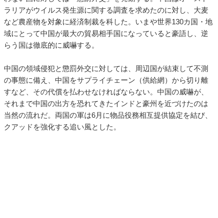
ラリアがウイルス発生源に関する調査を求めたのに対し、大麦
など農産物を対象に経済制裁を科した。いまや世界130カ国・地
域にとって中国が最大の貿易相手国になっていると豪語し、逆
らう国は徹底的に威嚇する。
中国の領域侵犯と懲罰外交に対しては、周辺国が結束して不測
の事態に備え、中国をサプライチェーン（供給網）から切り離
すなど、その代償を払わせなければならない。中国の威嚇が、
それまで中国の出方を恐れてきたインドと豪州を近づけたのは
当然の流れだ。両国の軍は6月に物品役務相互提供協定を結び、
クアッドを強化する追い風とした。