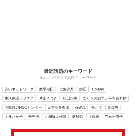
最近話題のキーワード
Hanadaプラスで話題のキーワード
赤いネットワーク
西早稲田
仁藤夢乃
師匠
Colabo
生活保護ビジネス
片山さつき
杉田水脈
女たちの戦争と平和資料館
国際協力NGOセンター
日本基督教団
石破茂
朴元淳
黄虎男
土井たか子
辛光洙
北朝鮮工作員
挺対協
正義連
赤石千衣子