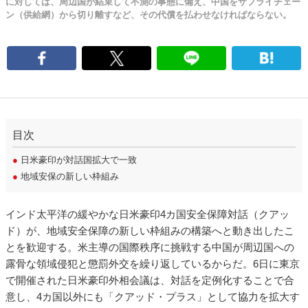
に対しては、周辺国が結束して不測の事態に備え、中国をサプライチェー
ン（供給網）から切り離すなど、その代償を払わせなければならない。
目次
●
日米豪印が対話国拡大で一致
●
地域安保の新しい枠組み
インド太平洋の緩やかな日米豪印4カ国安全保障対話（クアッ
ド）が、地域安全保障の新しい枠組みの構築へと動き出したこ
とを歓迎する。米主導の国際秩序に挑戦する中国が周辺国への
露骨な領域侵犯と懲罰外交を繰り返しているからだ。6日に東京
で開催された日米豪印外相会議は、対話を定例化することで合
意し、4カ国以外にも「クアッド・プラス」として協力を拡大す