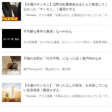
ある。元月刊『Hanada』編集部員のライター・梶原がお送りする時事
【今週のサンモニ】辺野古転覆事故をほとんど報道してこ
書評！
なかった『サンモニ』｜藤原かずえ
『Hanada』プラス連載「今週もおかしな報道ばかりをしている『サン
デーモーニング』を藤原かずえさんがデータとロジックで滅多斬
り」、略して【今週のサンモニ】。
不可解な事件の裏側｜なべやかん
大人気連載「なべやかん遺産」がシン・シリーズ突入！ 芸能界屈指の
コレクターであり、都市伝説、オカルト、スピリチュアルな話題が大
好きな芸人・なべやかんが蒐集した選りすぐりの「怪」な話を紹介！
信じるか信じないかは、あなた次第！ 芸能ニュース
子猫の太郎が「行方不明」になった話｜瀬戸内みなみ
瀬戸内みなみの「猫は友だち」第10回
【今週のサンモニ】「待ったなしの状況」を自覚していな
い反原発派｜藤原かずえ
『Hanada』プラス連載「今週もおかしな報道ばかりをしている『サン
デーモーニング』を藤原かずえさんがデータとロジックで滅多斬
り」、略して【今週のサンモニ】。