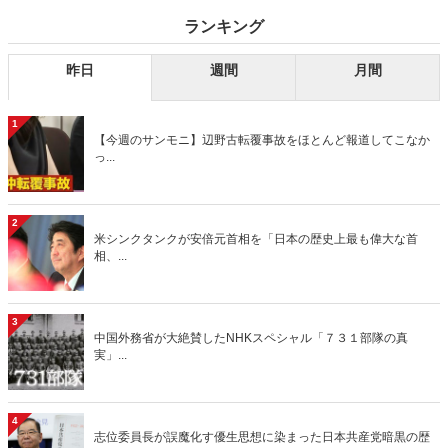
ランキング
昨日
週間
月間
1
【今週のサンモニ】辺野古転覆事故をほとんど報道してこなか
っ...
2
米シンクタンクが安倍元首相を「日本の歴史上最も偉大な首
相、...
3
中国外務省が大絶賛したNHKスペシャル「７３１部隊の真
実」...
4
志位委員長が誤魔化す優生思想に染まった日本共産党暗黒の歴