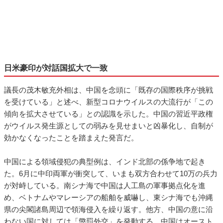
日米豪印が対話国拡大で一致
議長の茂木敏充外相は、中国を念頭に「既存の国際秩序が挑戦
を受けている」と述べ、新型コロナウイルスの大流行が「この
傾向を拡大させている」との認識を示した。中国の習近平政権
がウイルス発生源としての弱みを見せまいと凶暴化し、自制が
効かなくなったことを踏まえた発言だ。
中国による領域侵犯の典型例は、インド北部の係争地で起き
た。6月に中印両軍が衝突して、いまも双方合わせて10万の兵力
が対峙している。南シナ海で中国は人工島の軍事拠点化を進
め、ベトナムやマレーシアの船舶を威嚇し、東シナ海でも沖縄
県の尖閣諸島周辺で領海侵入を繰り返す。他方、中国の意に沿
わない国に対しては「懲罰外交」を発動する。中国はオースト